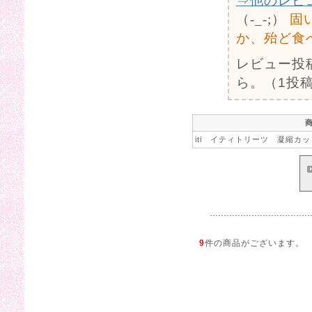
⇒他のレビ
（-_-;）
固
か、殆ど食
レビュー投
ら。（1投稿
iti イティトリーツ 凝縮カッ
9
件の商品がございます。