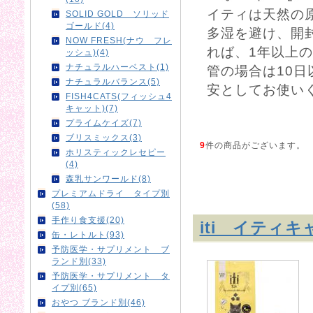
イティは天然の
SOLID GOLD ソリッド
ゴールド(4)
多湿を避け、開封
NOW FRESH(ナウ フレ
れば、1年以上
ッシュ)(4)
ナチュラルハーベスト(1)
管の場合は10日
ナチュラルバランス(5)
安としてお使い
FISH4CATS(フィッシュ4
キャット)(7)
プライムケイズ(7)
ブリスミックス(3)
9
件の商品がございます。
ホリスティックレセピー
(4)
森乳サンワールド(8)
プレミアムドライ タイプ別
(58)
手作り食支援(20)
iti イティ
缶・レトルト(93)
予防医学・サプリメント ブ
ランド別(33)
予防医学・サプリメント タ
イプ別(65)
おやつ ブランド別(46)