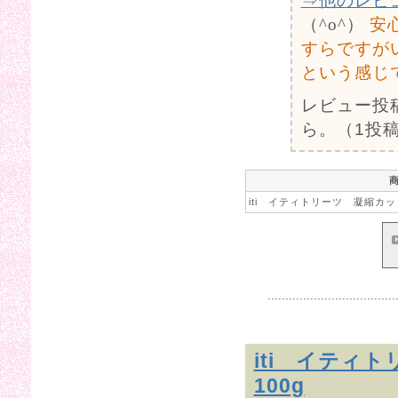
⇒他のレビ
（^o^）
安
すらですが
という感じ
レビュー投
ら。（1投稿
iti イティトリーツ 凝縮カッ
iti イティ
100g