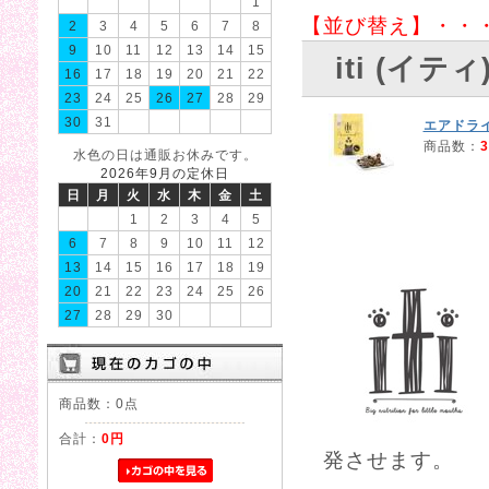
1
【並び替え】・・
2
3
4
5
6
7
8
9
10
11
12
13
14
15
iti (イティ
16
17
18
19
20
21
22
23
24
25
26
27
28
29
30
31
エアドラ
商品数：
3
水色の日は通販お休みです。
2026年9月の定休日
日
月
火
水
木
金
土
1
2
3
4
5
6
7
8
9
10
11
12
13
14
15
16
17
18
19
20
21
22
23
24
25
26
27
28
29
30
商品数：0点
合計：
0円
発させます。