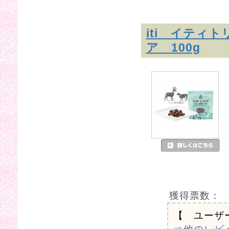
iti イティ
ア 100g
獲得票数：
【 ユーザ