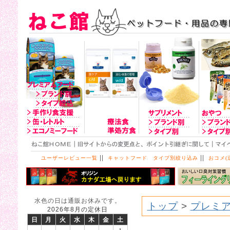
||
||
ユーザーレビュー一覧
キャットフード タイプ別絞り込み
おコメ(
水色の日は通販お休みです。
トップ
>
プレミア
2026年8月の定休日
日
月
火
水
木
金
土