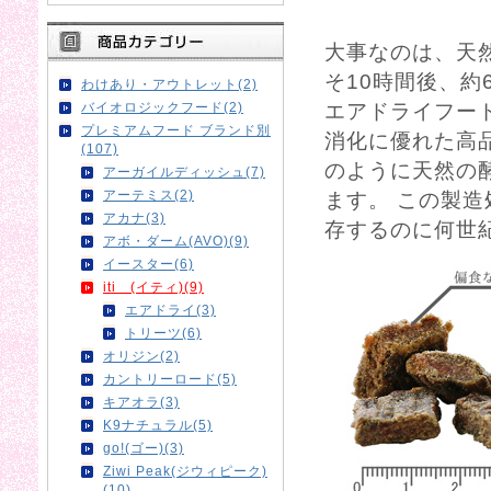
大事なのは、天
そ10時間後、約
わけあり・アウトレット(2)
バイオロジックフード(2)
エアドライフー
プレミアムフード ブランド別
消化に優れた高
(107)
のように天然の
アーガイルディッシュ(7)
アーテミス(2)
ます。 この製
アカナ(3)
存するのに何世
アボ・ダーム(AVO)(9)
イースター(6)
iti (イティ)(9)
エアドライ(3)
トリーツ(6)
オリジン(2)
カントリーロード(5)
キアオラ(3)
K9ナチュラル(5)
go!(ゴー)(3)
Ziwi Peak(ジウィピーク)
(10)