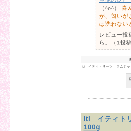
⇒他のレビ
（^o^）
喜
が、匂いが
は洗わない
レビュー投
ら。（1投稿
iti イティトリーツ ラムジャ
iti イティ
100g