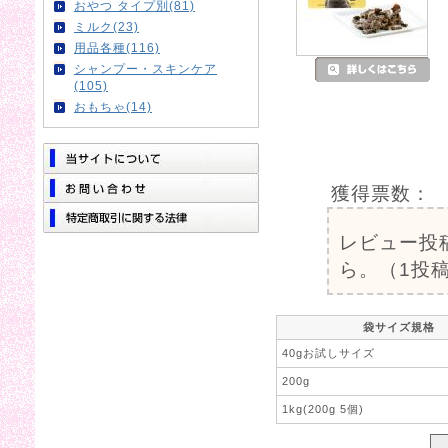
おやつ タイプ別(81)
ミルク(23)
用品各種(116)
シャンプー・スキンケア
(105)
おもちゃ(14)
獲得票数：
レビュー投
ら。（1投稿
袋サイズ規格
40gお試しサイズ
200g
1kg(200g 5個)