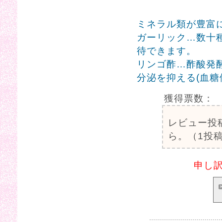
ミネラル類が豊富
ガーリック…数十
待できます。
リンゴ酢…酢酸発
分泌を抑える(血糖
獲得票数：
レビュー投
ら。（1投稿
申し