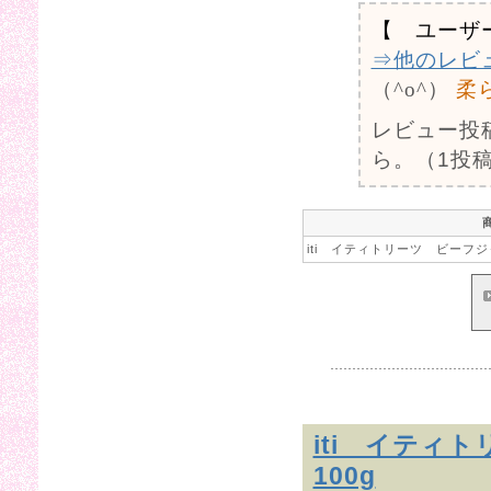
【 ユーザ
⇒他のレビ
（^o^）
柔
レビュー投
ら。（1投稿
iti イティトリーツ ビーフジ
iti イティ
100g