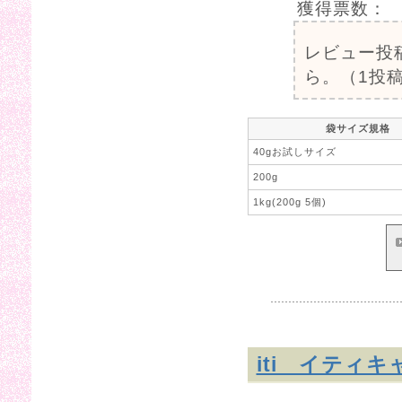
獲得票数：
レビュー投
ら。（1投稿
袋サイズ規格
40gお試しサイズ
200g
1kg(200g 5個)
iti イティ