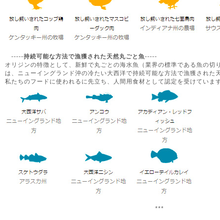
-----
持続可能な方法で漁獲された天然丸ごと魚
-----
オリジンの特徴として、新鮮で丸ごとの海水魚（業界の標準である魚の切
は、ニューイングランド沖の冷たい大西洋で持続可能な方法で漁獲された
私たちのフードに使われるに先立ち、人間用食材として認定を受けていま
***