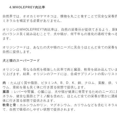
4.WHOLEPREY肉比率
自然界では、オオカミやヤマネコは、獲物を丸ごと食すことで完全な栄養
ミネラルを補足する必要がありません。
オリジンのWHOLEPREY?肉比率は、自然の栄養分が提供てきるよう、
のバランス良く組み込むことで、犬や猫が、何千年もの進化の過程で食べ
ます。
オリジンフードは、あなたの犬や猫のニーズに見合うほとんど全ての栄養
自然に提供します。
犬と猫のスーパーフード
オリジンは、母なる自然を模倣した比率で肉と臓器、軟骨を組み込んでい
り上げます。結果、オリジンのフードには、合成サプリメントの長いリス
肉
：たんぱく質や脂肪、ビタミンA、B、D、K、銅、クロム、葉酸、鉄、
ウム、亜鉛を最も良く体に行き渡る状態で提供します。
臓器
：レバーや腎臓、心臓には、犬や猫が健康に発育するためのニーズに
ネラル、健全な脂肪とアミノ酸を含めた、ほとんど全ての栄養が豊かに濃
体に行き渡る状態で提供されます。
軟骨と骨
：カルシウムやリン、マグネシウム、カリウムなどを含むミネラル
て、自然で吸収のしやすい状態で提供されます。