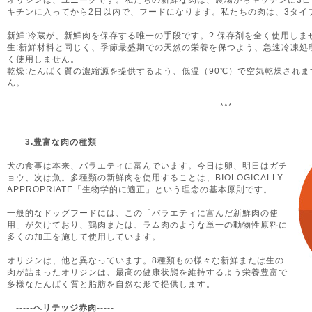
キチンに入ってから2日以内で、フードになります。私たちの肉は、3タイ
新鮮:冷蔵が、新鮮肉を保存する唯一の手段です。? 保存剤を全く使用し
生:新鮮材料と同じく、季節最盛期での天然の栄養を保つよう、急速冷凍処
く使用しません。
乾燥:たんぱく質の濃縮源を提供するよう、低温（90℃）で空気乾燥され
ん。
***
3.豊富な肉の種類
犬の食事は本来、バラエティに富んでいます。今日は卵、明日はガチ
ョウ、次は魚。多種類の新鮮肉を使用することは、BIOLOGICALLY
APPROPRIATE「生物学的に適正」という理念の基本原則です。
一般的なドッグフードには、この「バラエティに富んだ新鮮肉の使
用」が欠けており、鶏肉または、ラム肉のような単一の動物性原料に
多くの加工を施して使用しています。
オリジンは、他と異なっています。8種類もの様々な新鮮または生の
肉が詰まったオリジンは、最高の健康状態を維持するよう栄養豊富で
多様なたんぱく質と脂肪を自然な形で提供します。
-----
ヘリテッジ赤肉
-----