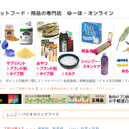
||
||
ード タイプ別絞り込み
おコメ(送料合わせにも)
わけあり・アウトレット
トップ
>
バイオロジックフード
【並び替え】・・・
価格順
新着順
得票人気順
（^o^）