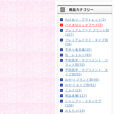
わけあり・アウトレット(2)
バイオロジックフード(2)
プレミアムフード ブランド別
(107)
プレミアムドライ タイプ別
(58)
手作り食支援(20)
缶・レトルト(93)
予防医学・サプリメント ブ
ランド別(33)
予防医学・サプリメント タ
イプ別(65)
おやつ ブランド別(46)
おやつ タイプ別(81)
ミルク(23)
用品各種(117)
シャンプー・スキンケア
(106)
おもちゃ(14)