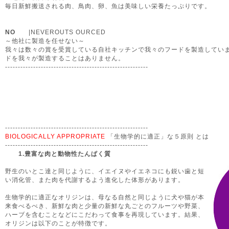
毎日新鮮搬送される肉、鳥肉、卵、魚は美味しい栄養たっぷりです。
NO
|NEVEROUTS OURCED
～他社に製造を任せない～
我々は数々の賞を受賞している自社キッチンで我々のフードを製造してい
ドを我々が製造することはありません。
--------------------------------------------------------
--------------------------------------------------------
BIOLOGICALLY APPROPRIATE
「生物学的に適正」な５原則 とは
--------------------------------------------------------
1.豊富な肉と動物性たんぱく質
野生のいとこ達と同じように、イエイヌやイエネコにも鋭い歯と短
い消化管、また肉を代謝するよう進化した体形があります。
生物学的に適正なオリジンは、母なる自然と同じように犬や猫が本
来食べるべき、新鮮な肉と少量の新鮮な丸ごとのフルーツや野菜、
ハーブを含むことなどにこだわって食事を再現しています。結果、
オリジンは以下のことが特徴です。