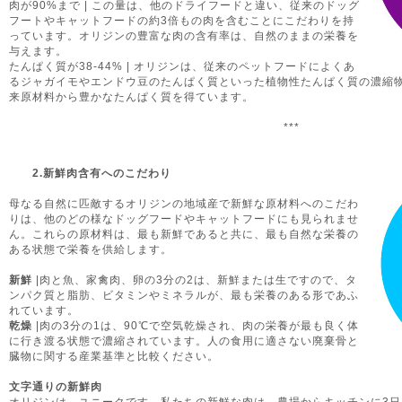
肉が90%まで | この量は、他のドライフードと違い、従来のドッグ
フートやキャットフードの約3倍もの肉を含むことにこだわりを持
っています。オリジンの豊富な肉の含有率は、自然のままの栄養を
与えます。
たんぱく質が38-44% | オリジンは、従来のペットフードによくあ
るジャガイモやエンドウ豆のたんぱく質といった植物性たんぱく質の濃縮
来原材料から豊かなたんぱく質を得ています。
***
2.新鮮肉含有へのこだわり
母なる自然に匹敵するオリジンの地域産で新鮮な原材料へのこだわ
りは、他のどの様なドッグフードやキャットフードにも見られませ
ん。これらの原材料は、最も新鮮であると共に、最も自然な栄養の
ある状態で栄養を供給します。
新鮮
|肉と魚、家禽肉、卵の3分の2は、新鮮または生ですので、タ
ンパク質と脂肪、ビタミンやミネラルが、最も栄養のある形であふ
れています。
乾燥
|肉の3分の1は、90℃で空気乾燥され、肉の栄養が最も良く体
に行き渡る状態で濃縮されています。人の食用に適さない廃棄骨と
臓物に関する産業基準と比較ください。
文字通りの新鮮肉
オリジンは、ユニークです。私たちの新鮮な肉は、農場からキッチンに3日