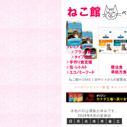
||
ユーザーレビュー一覧
キャットフ
水色の日は通販お休みです。
2026年8月の定休日
日
月
火
水
木
金
土