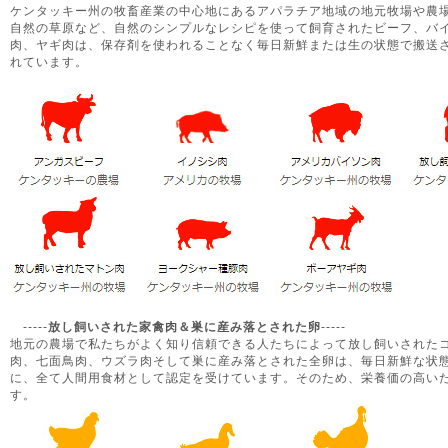
ケンタッキー州の牧畜産業の中心地にあるアパラチア地域の地元牧場や農
自然の草原など、自然のシンプルなレシピを使って飼育されたビーフ、バ
肉、ヤギ肉は、保存剤を使われることなく毎日新鮮または生の状態で搬送
れています。
-----
放し飼いされた家禽肉＆巣に産み落とされた卵
-----
地元の農場で私たちがよく知り信頼できる人たちによって放し飼いされた
肉、七面鳥肉、ウズラ肉そして巣に産み落とされた全卵は、毎日新鮮な状
に、全て人間用食材として認定を受けています。そのため、栄養価の高い
す。