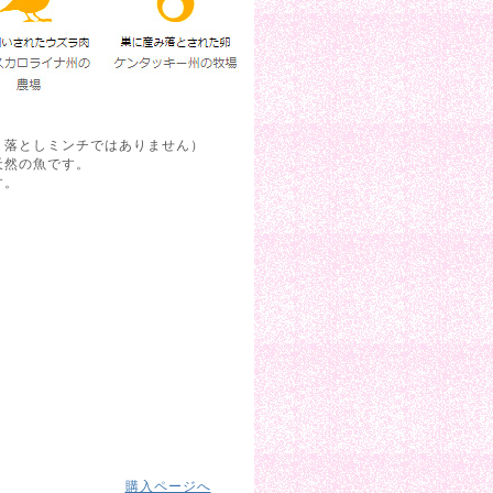
り落としミンチではありません）
天然の魚です。
す。
購入ページへ