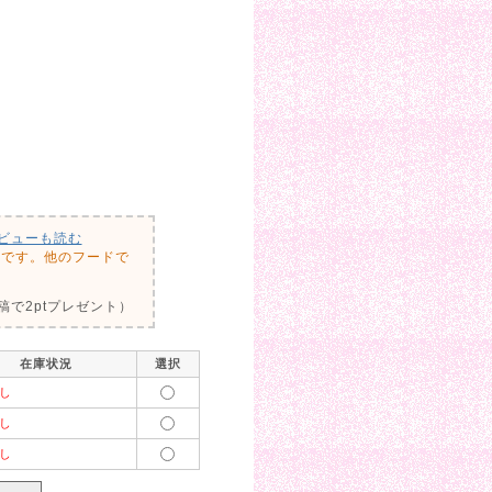
ビューも読む
いです。他のフードで
で2ptプレゼント）
在庫状況
選択
し
し
し