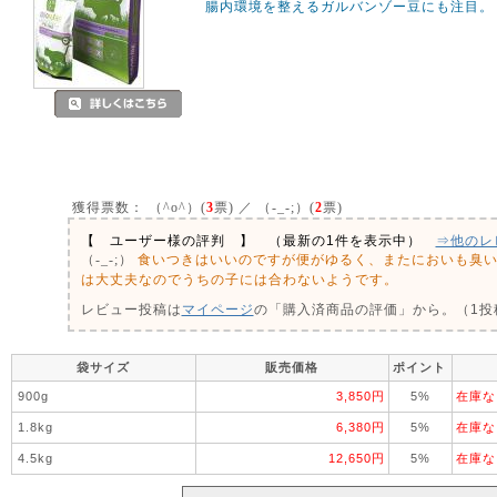
腸内環境を整えるガルバンゾー豆にも注目。
獲得票数：
（^o^）(
3
票) ／ （-_-;）(
2
票)
【 ユーザー様の評判 】 （最新の1件を表示中）
⇒他のレ
食いつきはいいのですが便がゆるく、またにおいも臭
（-_-;）
は大丈夫なのでうちの子には合わないようです。
レビュー投稿は
マイページ
の「購入済商品の評価」から。（1投稿
袋サイズ
販売価格
ポイント
900g
3,850円
5%
在庫な
1.8kg
6,380円
5%
在庫な
4.5kg
12,650円
5%
在庫な