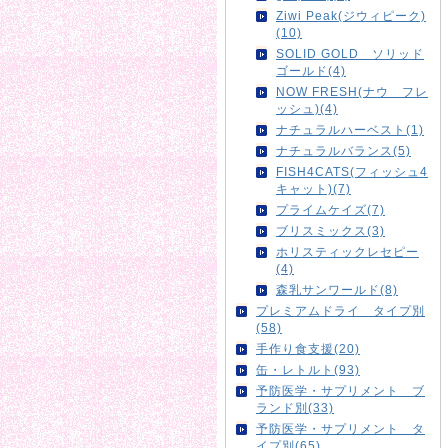
Ziwi Peak(ジウィピーク)
(10)
SOLID GOLD ソリッド
ゴールド(4)
NOW FRESH(ナウ フレ
ッシュ)(4)
ナチュラルハーベスト(1)
ナチュラルバランス(5)
FISH4CATS(フィッシュ4
キャット)(7)
プライムケイズ(7)
ブリスミックス(3)
ホリスティックレセピー
(4)
森乳サンワールド(8)
プレミアムドライ タイプ別
(58)
手作り食支援(20)
缶・レトルト(93)
予防医学・サプリメント ブ
ランド別(33)
予防医学・サプリメント タ
イプ別(65)