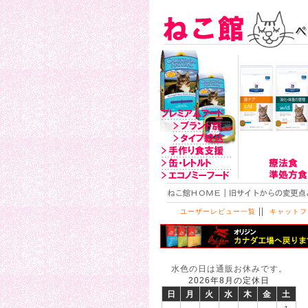
||
ユーザーレビュー一覧
キャットフ
水色の日は通販お休みです。
2026年8月の定休日
日
月
火
水
木
金
土