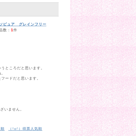
ソピュア グレインフリー
品数：
1
件
いうところだと思います。
ね。
たフードだと思います。
ございません。
着順
得票人気順
（^o^）