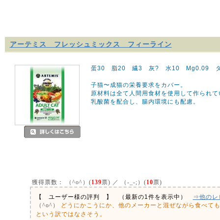
アーテミス フレッシュミックス フィーライン
蛋30 脂20 繊3 灰? 水10 Mg0.09 タ? 
子猫〜成猫の栄養要求をカバー。
原材料は全て人間用食材を使用して作られて
乳酸菌を配合し、腸内環境にも配慮。
獲得票数：
（^o^）(
139
票) ／ （-_-;）(
10
票)
【 ユーザー様の評判 】 （最新の1件を表示中）
⇒他のレ
どうにかこうにか、他のメーカーと混ぜながら食べて
（^o^）
という訳ではなさそう。