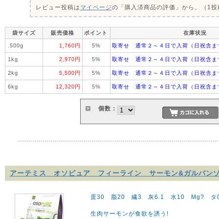
レビュー投稿は
マイページ
の「購入済商品の評価」から。（1投稿
袋サイズ
販売価格
ポイント
在庫状況
.500g
1,760円
5%
取寄せ 通常２～４日で入荷（日祝含ま
1kg
2,970円
5%
取寄せ 通常２～４日で入荷（日祝含ま
2kg
5,500円
5%
取寄せ 通常２～４日で入荷（日祝含ま
6kg
12,320円
5%
取寄せ 通常２～４日で入荷（日祝含ま
個数：
アーテミス オソピュア フィーライン サーモン&ガルバン
蛋30 脂20 繊3 灰6.1 水10 Mg? タ0.15
生肉サーモンが食欲を誘う!