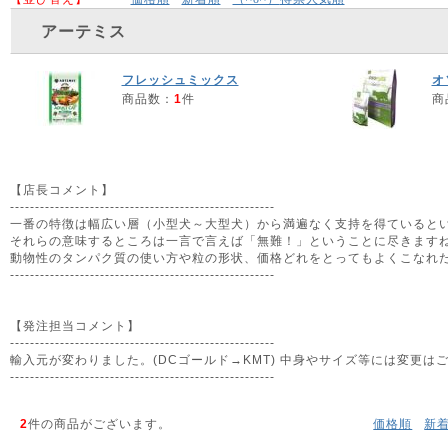
アーテミス
フレッシュミックス
オ
商品数：
1
件
商
【店長コメント】
-----------------------------------------------------
一番の特徴は幅広い層（小型犬～大型犬）から満遍なく支持を得ていると
それらの意味するところは一言で言えば「無難！」ということに尽きます
動物性のタンパク質の使い方や粒の形状、価格どれをとってもよくこなれ
-----------------------------------------------------
【発注担当コメント】
-----------------------------------------------------
輸入元が変わりました。(DCゴールド→KMT) 中身やサイズ等には変更は
-----------------------------------------------------
2
件の商品がございます。
価格順
新