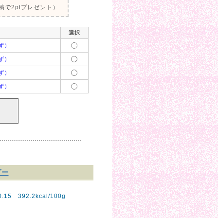
で2ptプレゼント）
選択
ず）
ず）
ず）
ず）
ゾー
 392.2kcal/100g