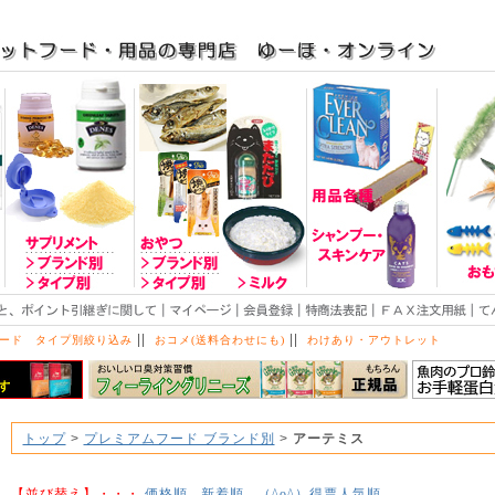
||
||
ード タイプ別絞り込み
おコメ(送料合わせにも)
わけあり・アウトレット
トップ
>
プレミアムフード ブランド別
>
アーテミス
【並び替え】・・・
価格順
新着順
得票人気順
（^o^）