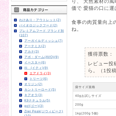
り、 天然素材の
価で 愛猫の口に運
わけあり・アウトレット(2)
食事の肉質量向上
バイオロジックフード(2)
ね。
プレミアムフード ブランド別
(107)
0
アーガイルディッシュ(7)
アーテミス(2)
アカナ(3)
獲得票数：
アボ・ダーム(AVO)(9)
イースター(6)
レビュー投
iti (イティ)(9)
ら。（1投稿
エアドライ(3)
トリーツ(6)
オリジン(2)
袋サイズ規格
カントリーロード(5)
キアオラ(3)
40gお試しサイズ
K9ナチュラル(5)
200g
go!(ゴー)(3)
Ziwi Peak(ジウィピーク)
1kg(200g 5個)
(10)