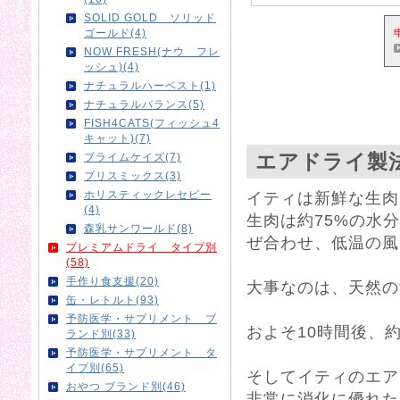
SOLID GOLD ソリッド
ゴールド(4)
NOW FRESH(ナウ フレ
ッシュ)(4)
ナチュラルハーベスト(1)
ナチュラルバランス(5)
FISH4CATS(フィッシュ4
キャット)(7)
エアドライ製
プライムケイズ(7)
ブリスミックス(3)
ホリスティックレセピー
イティは新鮮な生肉
(4)
生肉は約75%の水
森乳サンワールド(8)
ぜ合わせ、低温の風
プレミアムドライ タイプ別
(58)
手作り食支援(20)
大事なのは、天然の
缶・レトルト(93)
予防医学・サプリメント ブ
およそ10時間後、
ランド別(33)
予防医学・サプリメント タ
イプ別(65)
そしてイティのエア
おやつ ブランド別(46)
非常に消化に優れた