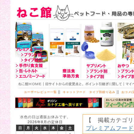
||
||
ユーザーレビュー一覧
キャットフード タイプ別絞り込み
おコメ(
水色の日は通販お休みです。
【 掲載カテゴリ
2026年8月の定休日
プレミアムフード
日
月
火
水
木
金
土