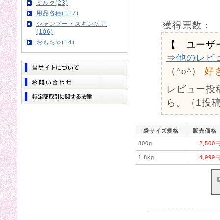
ミルク(23)
用品各種(117)
獲得票数：
シャンプー・スキンケア
(106)
おもちゃ(14)
【 ユーザ
⇒他のレビ
（^o^）
好
レビュー投
ら。（1投稿
袋サイズ規格
販売価格
800g
2,500
1.8kg
4,999