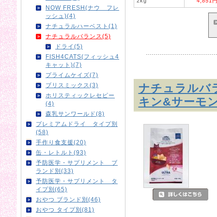
2kg
4,851
NOW FRESH(ナウ フレ
ッシュ)(4)
ナチュラルハーベスト(1)
ナチュラルバランス(5)
ドライ(5)
FISH4CATS(フィッシュ4
キャット)(7)
プライムケイズ(7)
ナチュラルバ
ブリスミックス(3)
ホリスティックレセピー
キン&サーモ
(4)
森乳サンワールド(8)
プレミアムドライ タイプ別
(58)
手作り食支援(20)
缶・レトルト(93)
予防医学・サプリメント ブ
ランド別(33)
予防医学・サプリメント タ
イプ別(65)
おやつ ブランド別(46)
おやつ タイプ別(81)