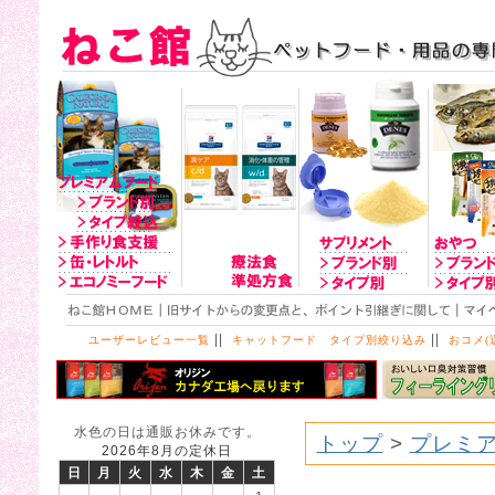
||
||
ユーザーレビュー一覧
キャットフード タイプ別絞り込み
おコメ(
水色の日は通販お休みです。
トップ
>
プレミア
2026年8月の定休日
日
月
火
水
木
金
土