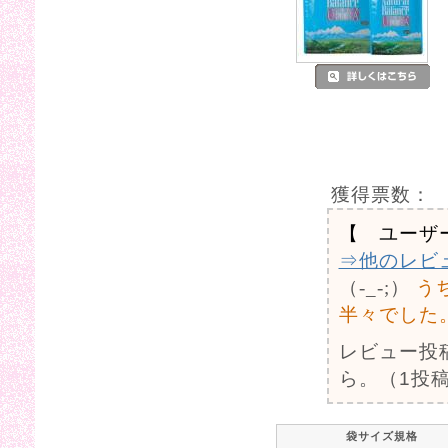
獲得票数：
【 ユーザ
⇒他のレビ
（-_-;）
う
半々でした
レビュー投
ら。（1投稿
袋サイズ規格