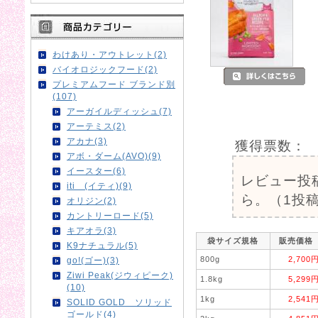
わけあり・アウトレット(2)
バイオロジックフード(2)
プレミアムフード ブランド別
(107)
アーガイルディッシュ(7)
アーテミス(2)
アカナ(3)
獲得票数：
アボ・ダーム(AVO)(9)
イースター(6)
レビュー投
iti (イティ)(9)
ら。（1投稿
オリジン(2)
カントリーロード(5)
キアオラ(3)
袋サイズ規格
販売価格
K9ナチュラル(5)
800g
2,700
go!(ゴー)(3)
Ziwi Peak(ジウィピーク)
1.8kg
5,299
(10)
1kg
2,541
SOLID GOLD ソリッド
ゴールド(4)