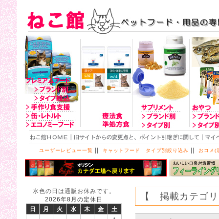
||
||
ユーザーレビュー一覧
キャットフード タイプ別絞り込み
おコメ(
水色の日は通販お休みです。
【 掲載カテゴリ
2026年8月の定休日
日
月
火
水
木
金
土