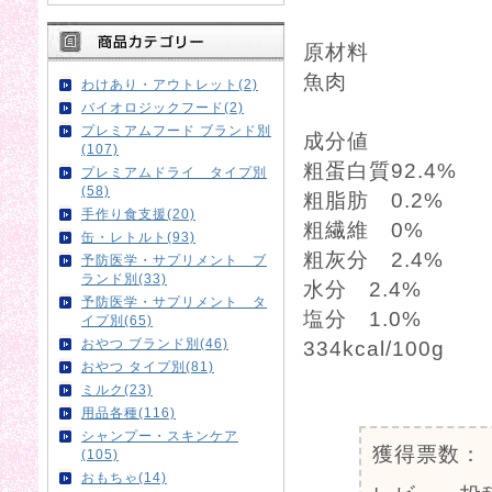
原材料
魚肉
わけあり・アウトレット(2)
バイオロジックフード(2)
プレミアムフード ブランド別
成分値
(107)
粗蛋白質92.4%
プレミアムドライ タイプ別
(58)
粗脂肪 0.2%
手作り食支援(20)
粗繊維 0%
缶・レトルト(93)
粗灰分 2.4%
予防医学・サプリメント ブ
ランド別(33)
水分 2.4%
予防医学・サプリメント タ
塩分 1.0%
イプ別(65)
おやつ ブランド別(46)
334kcal/100g
おやつ タイプ別(81)
ミルク(23)
0
用品各種(116)
シャンプー・スキンケア
獲得票数：
(105)
おもちゃ(14)