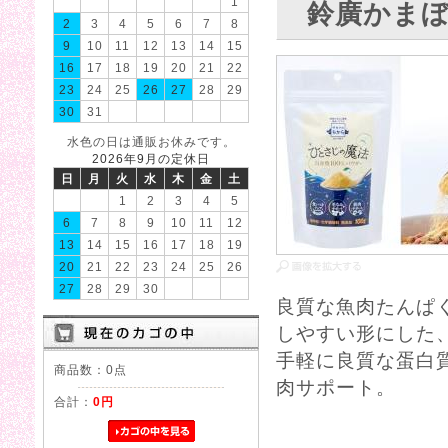
1
鈴廣かまぼ
2
3
4
5
6
7
8
9
10
11
12
13
14
15
16
17
18
19
20
21
22
23
24
25
26
27
28
29
30
31
水色の日は通販お休みです。
2026年9月の定休日
日
月
火
水
木
金
土
1
2
3
4
5
6
7
8
9
10
11
12
13
14
15
16
17
18
19
20
21
22
23
24
25
26
27
28
29
30
良質な魚肉たんぱ
しやすい形にした
手軽に良質な蛋白
商品数：0点
肉サポート。
合計：
0円