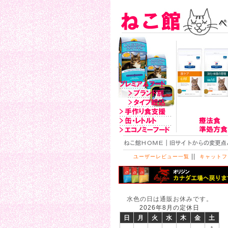
||
ユーザーレビュー一覧
キャットフ
水色の日は通販お休みです。
2026年8月の定休日
日
月
火
水
木
金
土