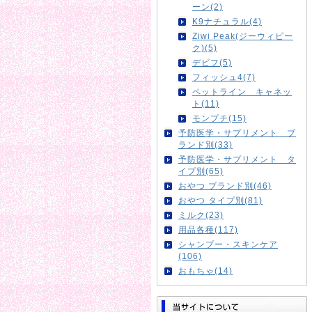
ーン(2)
K9ナチュラル(4)
Ziwi Peak(ジーウィピー
ク)(5)
デビフ(5)
フィッシュ4(7)
ペットライン キャネッ
ト(11)
モンプチ(15)
予防医学・サプリメント ブ
ランド別(33)
予防医学・サプリメント タ
イプ別(65)
おやつ ブランド別(46)
おやつ タイプ別(81)
ミルク(23)
用品各種(117)
シャンプー・スキンケア
(106)
おもちゃ(14)