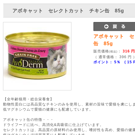
アボキャット セレクトカット チキン缶 85g
アボキャット セ
缶 85g
販売価格
：
316 円
(税込)
（ 通常価格： 396 円
ポイント： 5％ ( 15 P
【全年齢猫用・総合栄養食】
動物性蛋白には高品質なチキンのみを使用し、素材の旨味で愛猫を虜にし
低マグネシウムで愛猫の健康にも配慮しています。
アボキャット缶の特徴・・・
ドライフードに比べ、高消化&高吸収に仕上げています。
セレクトカットは、高品質の原材料のみ使用し、嗜好性を高め、愛猫の健
低マグネシウムで泌尿器系にも配慮しています。