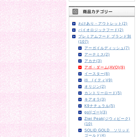
わけあり・アウトレット(2)
バイオロジックフード(2)
プレミアムフード ブランド別
(107)
アーガイルディッシュ(7)
アーテミス(2)
アカナ(3)
アボ・ダーム(AVO)(9)
イースター(6)
iti (イティ)(9)
オリジン(2)
カントリーロード(5)
キアオラ(3)
K9ナチュラル(5)
go!(ゴー)(3)
Ziwi Peak(ジウィピーク)
(10)
SOLID GOLD ソリッド
ゴールド(4)