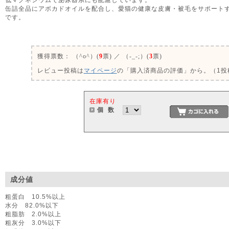
缶詰全品にアボカドオイルを配合し、愛猫の健康な皮膚・被毛をサポートする
です。
0
獲得票数：
（^o^）(
9
票) ／ （-_-;）(
3
票)
レビュー投稿は
マイページ
の「購入済商品の評価」から。（1投稿
在庫有り
個 数
成分値
粗蛋白 10.5%以上
水分 82.0%以下
粗脂肪 2.0%以上
粗灰分 3.0%以下