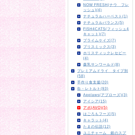
NOW FRESH(ナウ フレ
ッシュ)(4)
ナチュラルハーベスト(1)
ナチュラルバランス(5)
FISH4CATS(フィッシュ4
キャット)(7)
プライムケイズ(7)
ブリスミックス(3)
ホリスティックレセピー
(4)
森乳サンワールド(8)
プレミアムドライ タイプ別
(58)
手作り食支援(20)
缶・レトルト(93)
Applaws(アプローズ)(3)
アイシア(15)
アボ(AVO)(5)
はごろもフーズ(5)
キャラット(4)
たまの伝説(12)
ユニチャーム 銀のスプ