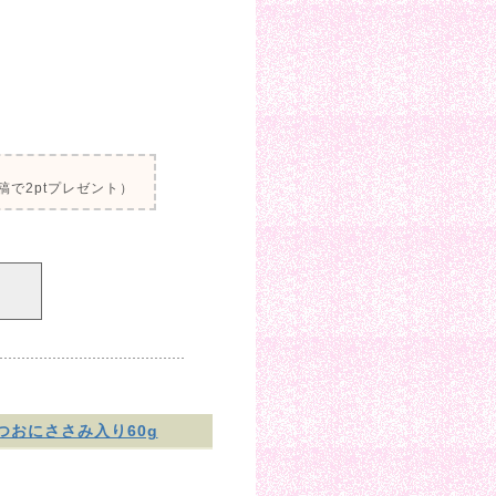
で2ptプレゼント）
。
おにささみ入り60g