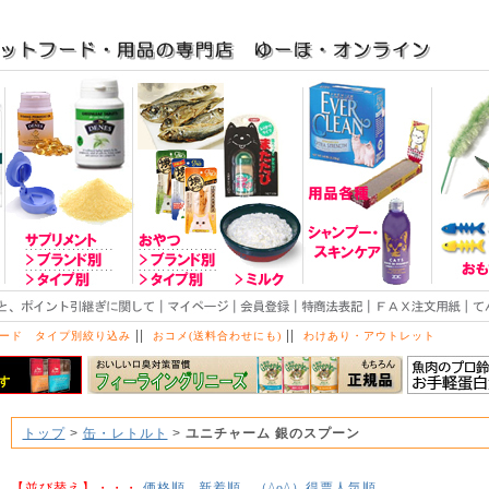
||
||
ード タイプ別絞り込み
おコメ(送料合わせにも)
わけあり・アウトレット
トップ
>
缶・レトルト
>
ユニチャーム 銀のスプーン
【並び替え】・・・
価格順
新着順
得票人気順
（^o^）