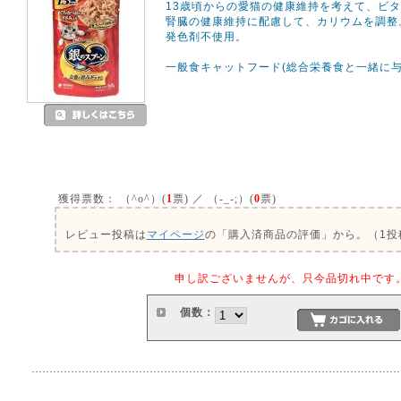
13歳頃からの愛猫の健康維持を考えて、ビタ
腎臓の健康維持に配慮して、カリウムを調整
発色剤不使用。
一般食キャットフード(総合栄養食と一緒に与
獲得票数：
（^o^）(
1
票) ／ （-_-;）(
0
票)
レビュー投稿は
マイページ
の「購入済商品の評価」から。（1投稿
申し訳ございませんが、只今品切れ中です
個数：