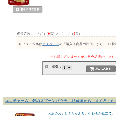
獲得票数：
（^o^）(
0
票) ／ （-_-;）(
0
票)
レビュー投稿は
マイページ
の「購入済商品の評価」から。（1投稿
申し訳ございませんが、只今品切れ中です
個数：
ユニチャーム 銀のスプーンパウチ 13歳頃から まぐろ・かつ
お魚のおいしさたっぷり。やわらか仕立て。