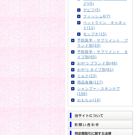
ク)(5)
デビフ(5)
フィッシュ4(7)
ペットライン キャネッ
ト(11)
モンプチ(15)
予防医学・サプリメント ブ
ランド別(33)
予防医学・サプリメント タ
イプ別(65)
おやつ ブランド別(46)
おやつ タイプ別(81)
ミルク(23)
用品各種(117)
シャンプー・スキンケア
(106)
おもちゃ(14)