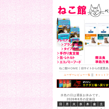
||
ユーザーレビュー一覧
キャットフ
水色の日は通販お休みです。
2026年8月の定休日
日
月
火
水
木
金
土