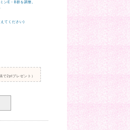
ミンE・B群を調整。
。
えてください)
で2ptプレゼント）
。