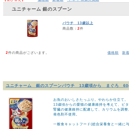
ユニチャーム 銀のスプーン
パウチ 13歳以上
商品数：
2
件
2
件の商品がございます。
価格順
新
ユニチャーム 銀のスプーンパウチ 13歳頃から まぐろ 60
お魚のおいしさたっぷり。やわらか仕立て。
13歳頃からの愛猫の健康維持を考えて、ビタ
腎臓の健康維持に配慮して、カリウムを調整
発色剤不使用。
一般食キャットフード(総合栄養食と一緒に与