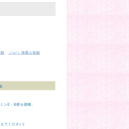
着順
得票人気順
（^o^）
g
ミンE・B群を調整。
。
えてください)