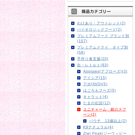
わけあり・アウトレット(2)
バイオロジックフード(2)
プレミアムフード ブランド別
(107)
プレミアムドライ タイプ別
(58)
手作り食支援(20)
缶・レトルト(93)
Applaws(アプローズ)(3)
アイシア(15)
アボ(AVO)(5)
はごろもフーズ(5)
キャラット(4)
たまの伝説(12)
ユニチャーム 銀のスプ
ーン(2)
パウチ 13歳以上(2)
K9ナチュラル(4)
Ziwi Peak(ジーウィピー