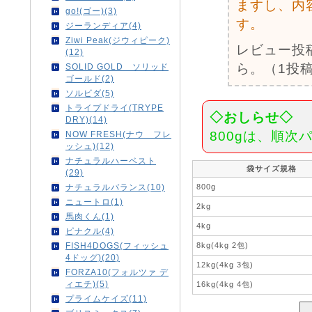
ますし、内
go!(ゴー)(3)
す。
ジーランディア(4)
Ziwi Peak(ジウィピーク)
レビュー投
(12)
ら。（1投稿
SOLID GOLD ソリッド
ゴールド(2)
ソルビダ(5)
トライプドライ(TRYPE
◇おしらせ◇
DRY)(14)
800gは、順
NOW FRESH(ナウ フレ
ッシュ)(12)
ナチュラルハーベスト
袋サイズ規格
(29)
800g
ナチュラルバランス(10)
ニュートロ(1)
2kg
馬肉くん(1)
4kg
ピナクル(4)
8kg(4kg 2包)
FISH4DOGS(フィッシュ
4ドッグ)(20)
12kg(4kg 3包)
FORZA10(フォルツァ デ
ィエチ)(5)
16kg(4kg 4包)
プライムケイズ(11)