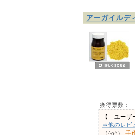
アーガイルデ
獲得票数：
【 ユーザ
⇒他のレビ
（^o^）
手