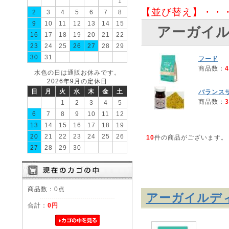
1
【並び替え】・・
2
3
4
5
6
7
8
9
10
11
12
13
14
15
アーガイ
16
17
18
19
20
21
22
23
24
25
26
27
28
29
30
31
フード
商品数：
4
水色の日は通販お休みです。
2026年9月の定休日
日
月
火
水
木
金
土
バランス
商品数：
3
1
2
3
4
5
6
7
8
9
10
11
12
13
14
15
16
17
18
19
20
21
22
23
24
25
26
10
件の商品がございます。
27
28
29
30
商品数：0点
アーガイルデ
合計：
0円