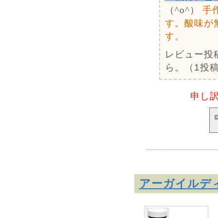
（^o^）
手
す。酸味が
す。
レビュー投
ら。（1投稿
申し
アーガイルデ