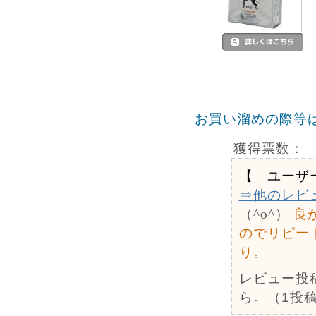
お買い溜めの際等
獲得票数：
【 ユーザ
⇒他のレビ
（^o^）
良
のでリピー
り。
レビュー投
ら。（1投稿