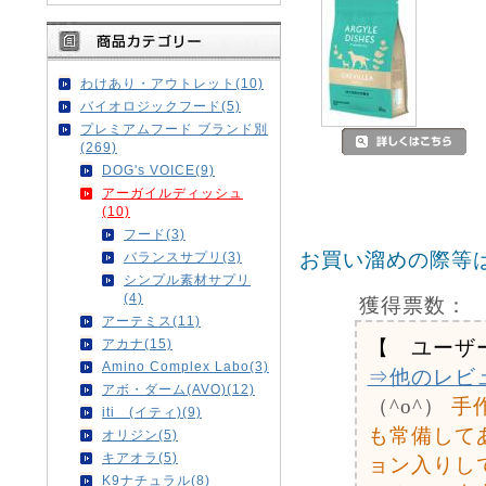
わけあり・アウトレット(10)
バイオロジックフード(5)
プレミアムフード ブランド別
(269)
DOG's VOICE(9)
アーガイルディッシュ
(10)
フード(3)
お買い溜めの際等
バランスサプリ(3)
シンプル素材サプリ
(4)
獲得票数：
アーテミス(11)
【 ユーザ
アカナ(15)
Amino Complex Labo(3)
⇒他のレビ
アボ・ダーム(AVO)(12)
（^o^）
手
iti (イティ)(9)
も常備して
オリジン(5)
キアオラ(5)
ョン入りし
K9ナチュラル(8)