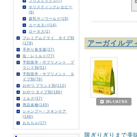
ブリスミックス(7)
ホリスティックレセピー
(8)
森乳サンワールド(19)
ユーカヌバ(14)
ロータス(1)
プレミアムドライ タイプ別
アーガイルデ
(179)
手作り食支援(27)
缶・レトルト(77)
予防医学・サプリメント ブ
ランド別(51)
予防医学・サプリメント タ
イプ別(78)
おやつ ブランド別(112)
おやつ タイプ別(180)
ミルク(37)
用品各種(145)
シャンプー・スキンケア
(146)
おもちゃ(17)
限ぎりぎりまで美