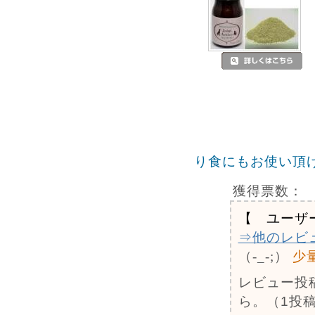
り食にもお使い頂
獲得票数：
【 ユーザ
⇒他のレビ
（-_-;）
少
レビュー投
ら。（1投稿