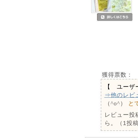
獲得票数：
【 ユーザ
⇒他のレビ
（^o^）
と
レビュー投
ら。（1投稿