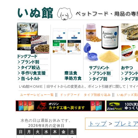
||
||
ユーザーレビュー一覧
ドッグフード タイプ別絞り込み
いぬグッズ見
水色の日は通販お休みです。
トップ
>
プレミア
2026年8月の定休日
日
月
火
水
木
金
土