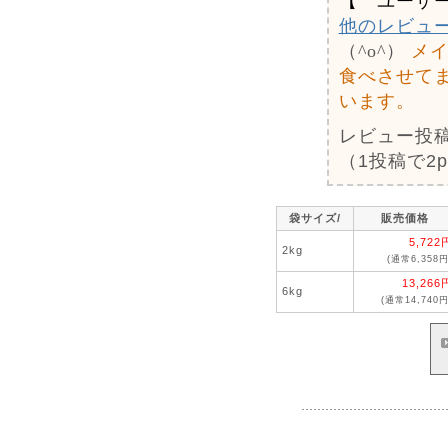
【 ユーザ
他のレビュ
（^o^）
メ
食べさせて
います。
レビュー投
（1投稿で2
袋サイズ/
販売価格
5,722
2kg
(通常6,358円
13,266
6kg
(通常14,740円