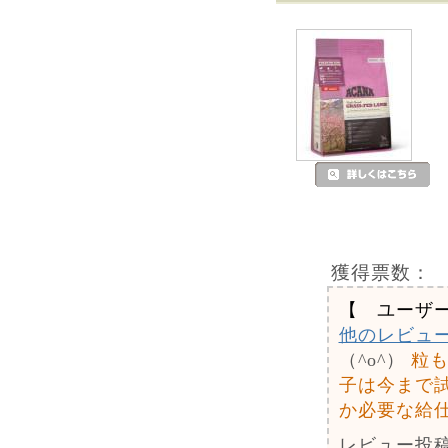
獲得票数：
【 ユーザ
他のレビュ
（^o^）
粒
子は今まで
か必要な給
レビュー投