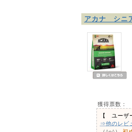
アカナ シニ
獲得票数：
【 ユーザ
⇒他のレビ
（^o^）
初