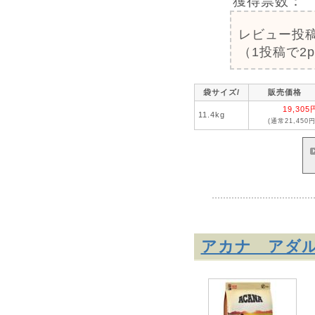
獲得票数：
レビュー投
（1投稿で2
袋サイズ/
販売価格
19,305
11.4kg
(通常21,450円
アカナ アダ