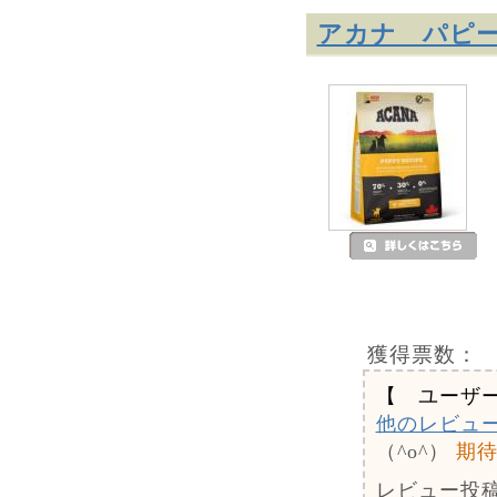
アカナ パピ
獲得票数：
【 ユーザ
他のレビュ
（^o^）
期待
レビュー投