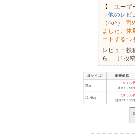
【 ユーザ
⇒他のレビ
（^o^）
固
ました。体
ートするつ
レビュー投
ら。（1投稿
袋サイズ/
販売価格
5,722
2kg
(通常6,358円
19,305
11.4kg
(通常21,450円