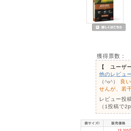
獲得票数：
【 ユーザ
他のレビュ
（^o^）
良
せんが、若
レビュー投
（1投稿で2
袋サイズ/
販売価格
19,305