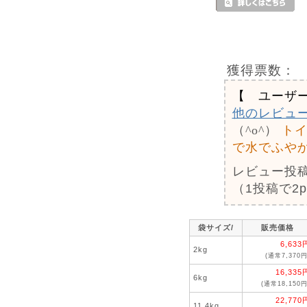
獲得票数：
【 ユーザ
他のレビュ
（^o^）
トイ
で水でふや
レビュー投
（1投稿で2
袋サイズ/
販売価格
6,633
2kg
(通常7,370円
16,335
6kg
(通常18,150円
22,770
11.4kg