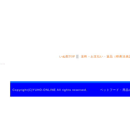
||
いぬ館TOP
送料・お支払い・返品（特商法表
Copyright(C)YUHO-ONLINE All rights reserved. ペットフード