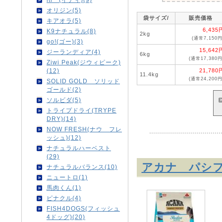
オリジン(5)
袋サイズ/
販売価格
キアオラ(5)
6,435
K9ナチュラル(8)
2kg
(通常7,150円
go!(ゴー)(3)
15,642
ジーランディア(4)
6kg
(通常17,380円
Ziwi Peak(ジウィピーク)
21,780
(12)
11.4kg
(通常24,200円
SOLID GOLD ソリッド
ゴールド(2)
ソルビダ(5)
トライプドライ(TRYPE
DRY)(14)
NOW FRESH(ナウ フレ
ッシュ)(12)
ナチュラルハーベスト
(29)
アカナ パシ
ナチュラルバランス(10)
ニュートロ(1)
馬肉くん(1)
ピナクル(4)
FISH4DOGS(フィッシュ
4ドッグ)(20)