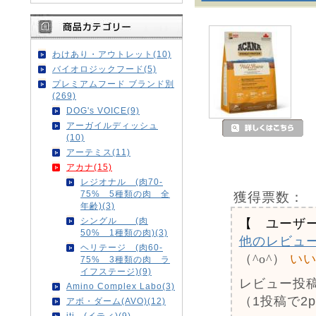
わけあり・アウトレット(10)
バイオロジックフード(5)
プレミアムフード ブランド別
(269)
DOG's VOICE(9)
アーガイルディッシュ
(10)
アーテミス(11)
アカナ(15)
レジオナル (肉70-
75% 5種類の肉 全
獲得票数：
年齢)(3)
シングル (肉
【 ユーザ
50% 1種類の肉)(3)
他のレビュ
ヘリテージ (肉60-
（^o^）
い
75% 3種類の肉 ラ
イフステージ)(9)
レビュー投
Amino Complex Labo(3)
（1投稿で2
アボ・ダーム(AVO)(12)
iti (イティ)(9)