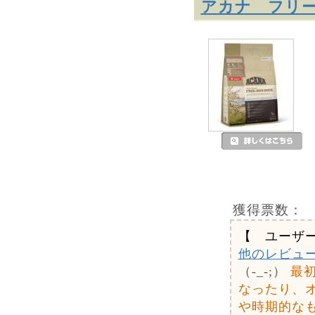
アカナ フリ
獲得票数：
【 ユーザ
他のレビュ
（-_-;）
最
なったり、
や時期的な