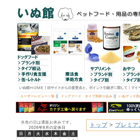
||
||
ユーザーレビュー一覧
ドッグフード タイプ別絞り込み
いぬグッズ見
水色の日は通販お休みです。
トップ
>
プレミア
2026年8月の定休日
日
月
火
水
木
金
土