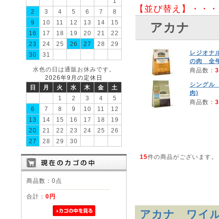
1
【並び替え】・・・
2
3
4
5
6
7
8
9
10
11
12
13
14
15
アカナ
16
17
18
19
20
21
22
23
24
25
26
27
28
29
レジオナル
30
31
の肉 全年
水色の日は通販お休みです。
商品数：
3
2026年9月の定休日
シングル
日
月
火
水
木
金
土
肉)
1
2
3
4
5
商品数：
3
6
7
8
9
10
11
12
13
14
15
16
17
18
19
20
21
22
23
24
25
26
27
28
29
30
15
件の商品がございます。
商品数：0点
合計：
0円
アカナ ワイ