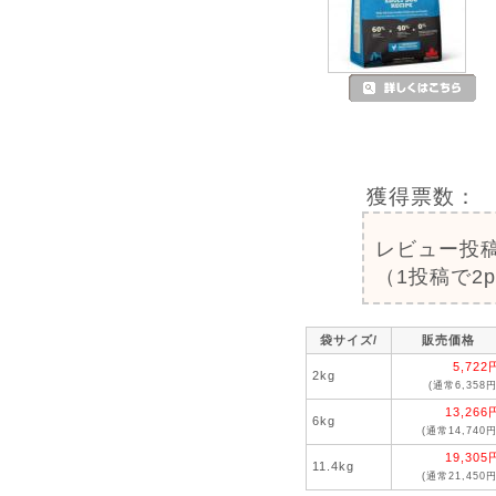
獲得票数：
レビュー投
（1投稿で2
袋サイズ/
販売価格
5,722
2kg
(通常6,358円
13,266
6kg
(通常14,740円
19,305
11.4kg
(通常21,450円