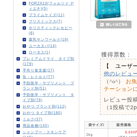
FORZA10(フォルツァ デ
ィエチ)(5)
プライムケイズ(11)
ブリスミックス(7)
ホリスティックレセピー
(8)
森乳サンワールド(19)
ユーカヌバ(14)
ロータス(1)
獲得票数：
プレミアムドライ タイプ別
(179)
【 ユーザ
手作り食支援(27)
他のレビュ
缶・レトルト(77)
（^o^）
お
予防医学・サプリメント ブ
テーション
ランド別(51)
予防医学・サプリメント タ
レビュー投
イプ別(78)
（1投稿で2
おやつ ブランド別(112)
おやつ タイプ別(180)
ミルク(37)
袋サイズ/
販売価格
用品各種(145)
シャンプー・スキンケア
6,633
2kg