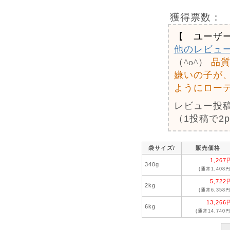
獲得票数：
【 ユーザ
他のレビュ
（^o^）
品
嫌いの子が
ようにロー
レビュー投
（1投稿で2
袋サイズ/
販売価格
1,267
340g
(通常1,408円
5,722
2kg
(通常6,358円
13,266
6kg
(通常14,740円