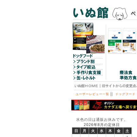
||
ユーザーレビュー一覧
ドッグフード
水色の日は通販お休みです。
2026年8月の定休日
日
月
火
水
木
金
土