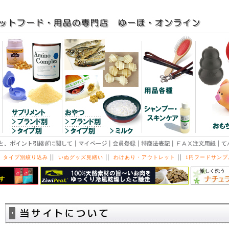
||
||
||
 タイプ別絞り込み
いぬグッズ見繕い
わけあり・アウトレット
1円フードサンプ