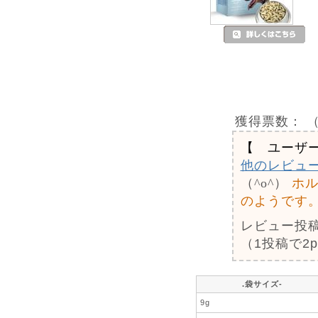
獲得票数：
（
【 ユーザ
他のレビュ
（^o^）
ホ
のようです
レビュー投
（1投稿で2
.袋サイズ-
9g