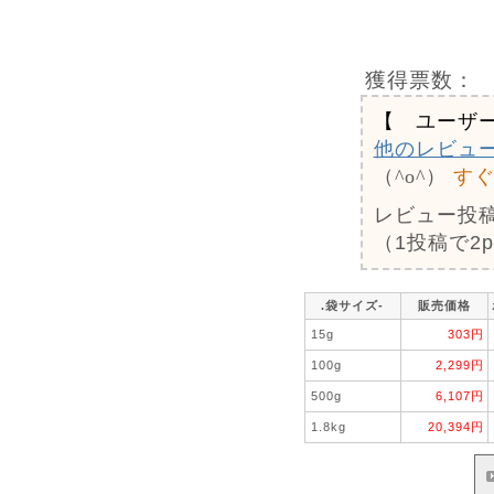
獲得票数：
【 ユーザ
他のレビュ
（^o^）
す
レビュー投
（1投稿で2
.袋サイズ-
販売価格
15g
303円
100g
2,299円
500g
6,107円
1.8kg
20,394円