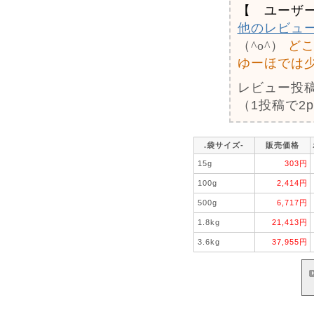
【 ユーザ
他のレビュ
（^o^）
ど
ゆーほでは
レビュー投
（1投稿で2
.袋サイズ-
販売価格
15g
303円
100g
2,414円
500g
6,717円
1.8kg
21,413円
3.6kg
37,955円