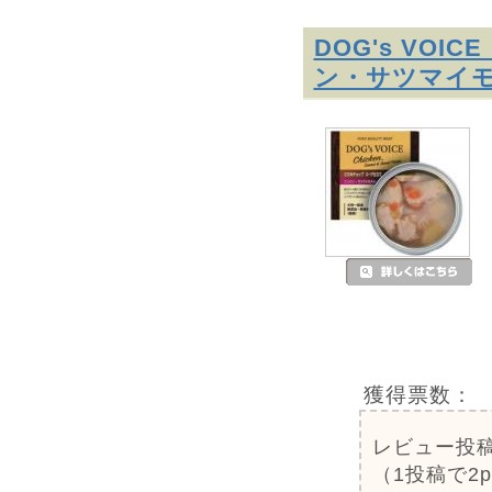
DOG's VO
ン・サツマイモ
獲得票数：
レビュー投
（1投稿で2