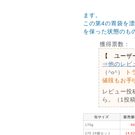
ます。
この第4の胃袋を
を保った状態のも
獲得票数：
【 ユーザ
⇒他のレビ
（^o^）
ト
値段もお手頃
レビュー投
ら。（1投稿
缶サイズ
販売価
170g
6
170 24個セット
14,5