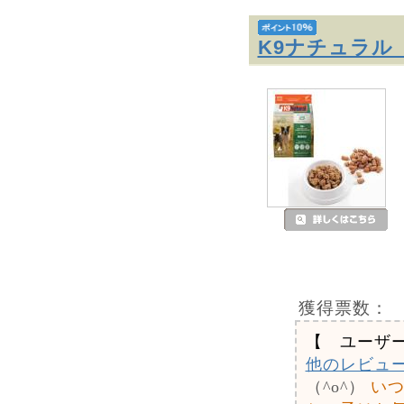
K9ナチュラル
獲得票数：
【 ユーザ
他のレビュ
（^o^）
い