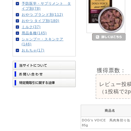
予防医学・サプリメント タ
イプ別(78)
おやつ ブランド別(112)
おやつ タイプ別(180)
ミルク(37)
用品各種(145)
シャンプー・スキンケア
(146)
おもちゃ(17)
獲得票数：
レビュー投
（1投稿で2
商品名
DOG's VOICE 馬肉角切り
85g