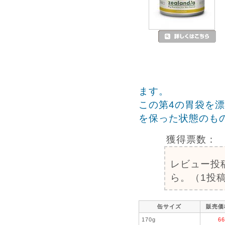
ます。
この第4の胃袋を
を保った状態のも
獲得票数：
レビュー投
ら。（1投稿
缶サイズ
販売価
170g
6