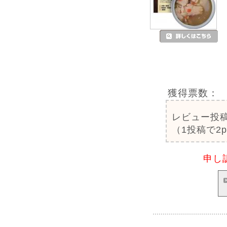
獲得票数：
レビュー投
（1投稿で2
申し