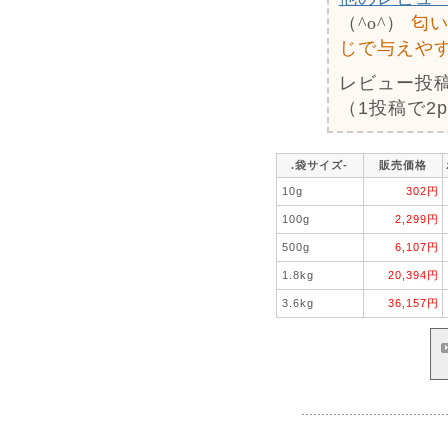
（^o^）
匂
じで与えや
レビュー投
（1投稿で2
.袋サイズ-
販売価格
10g
302円
100g
2,299円
500g
6,107円
1.8kg
20,394円
3.6kg
36,157円