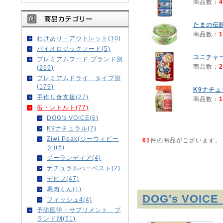
商品数：
4
たまの伝
商品数：
1
わけあり・アウトレット(10)
バイオロジックフード(5)
ユニチャ
プレミアムフード ブランド別
商品数：
2
(269)
プレミアムドライ タイプ別
(179)
K9ナチュ
手作り食支援(27)
商品数：
1
缶・レトルト(77)
DOG's VOICE(6)
K9ナチュラル(7)
Ziwi Peak(ジーウィピー
61
件の商品がございます。
ク)(6)
ジーランディア(4)
ナチュラルハーベスト(2)
デビフ(47)
馬肉くん(1)
DOG's VOI
フィッシュ4(4)
予防医学・サプリメント ブ
ランド別(51)