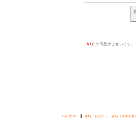
61
件の商品がございます。
||
いぬ館TOP
送料・お支払い・返品（特商法表