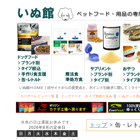
||
||
ユーザーレビュー一覧
ドッグフード タイプ別絞り込み
いぬグッズ見
水色の日は通販お休みです。
トップ
>
缶・レト
2026年8月の定休日
日
月
火
水
木
金
土