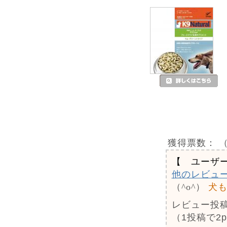
獲得票数：
（
【 ユーザ
他のレビュ
（^o^）
犬
レビュー投
（1投稿で2