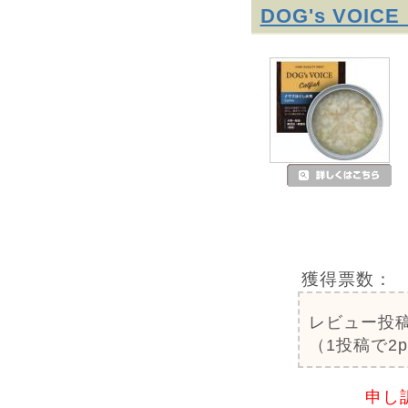
DOG's VO
獲得票数：
レビュー投
（1投稿で2
申し