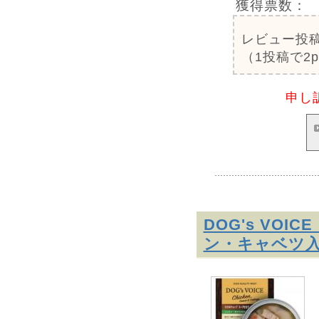
獲得票数：
レビュー投
（1投稿で2
申し
DOG's VO
ン・キャベツ入