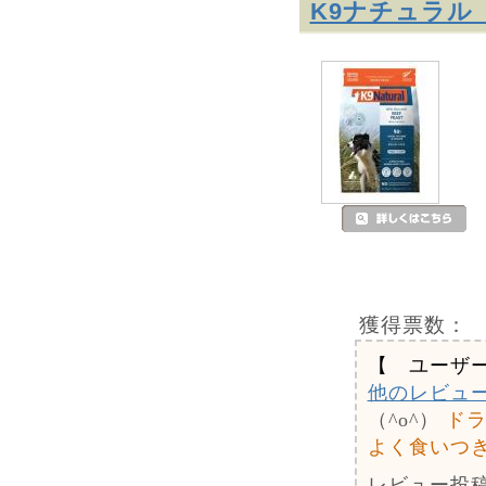
K9ナチュラル
獲得票数：
【 ユーザ
他のレビュ
（^o^）
ド
よく食いつ
レビュー投