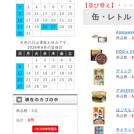
1
【並び替え】・・・
2
3
4
5
6
7
8
9
10
11
12
13
14
15
缶・レトル
16
17
18
19
20
21
22
23
24
25
26
27
28
29
Applaw
30
31
商品数：
3
水色の日は通販お休みです。
2026年9月の定休日
DOG's V
日
月
火
水
木
金
土
商品数：
6
1
2
3
4
5
6
7
8
9
10
11
12
アイシア
13
14
15
16
17
18
19
商品数：
1
20
21
22
23
24
25
26
27
28
29
30
アボ(AVO
商品数：
5
はごろも
商品数：0点
商品数：
5
合計：
0円
キャラッ