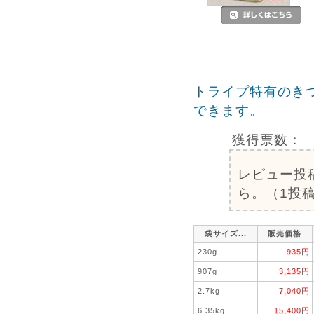
トライプ特有のき
できます。
獲得票数：
レビュー投
ら。（1投稿
袋サイズ...
販売価格
230g
935円
907g
3,135円
2.7kg
7,040円
6.35kg
15,400円