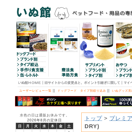
||
||
ユーザーレビュー一覧
ドッグフード タイプ別絞り込み
いぬグッズ見
水色の日は通販お休みです。
トップ
>
プレミア
2026年8月の定休日
DRY)
日
月
火
水
木
金
土