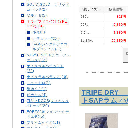
SOLID GOLD ソリッド
袋サイズ...
販売価格
ゴールド(2)
ソルビダ(5)
230g
825円
トライプドライ(TRYPE
907g
2,860円
DRY)(14)
小粒(5)
2.7kg
6,380円
レギュラー粒(6)
11.34kg
20,350円
SAP(シングルアニマ
ルプロテイン)(3)
NOW FRESH(ナウ フレ
ッシュ)(12)
ナチュラルハーベスト
(29)
ナチュラルバランス(10)
ニュートロ(1)
馬肉くん(1)
TRIPE D
ピナクル(4)
トSAPラム 小
FISH4DOGS(フィッシュ
4ドッグ)(20)
FORZA10(フォルツァ デ
ィエチ)(5)
プライムケイズ(11)