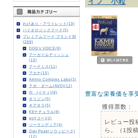
イプ 小粒
わけあり・アウトレット(10)
バイオロジックフード(5)
プレミアムフード ブランド別
(269)
DOG's VOICE(9)
アーガイルディッシュ
(10)
アーテミス(11)
アカナ(15)
Amino Complex Labo(3)
アボ・ダーム(AVO)(12)
iti (イティ)(9)
豊富な栄養価を享
オリジン(5)
キアオラ(5)
獲得票数：
K9ナチュラル(8)
go!(ゴー)(3)
レビュー投
ジーランディア(4)
ら。（1投稿
Ziwi Peak(ジウィピーク)
(12)