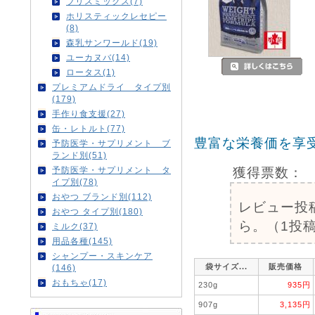
ブリスミックス(7)
ホリスティックレセピー
(8)
森乳サンワールド(19)
ユーカヌバ(14)
ロータス(1)
プレミアムドライ タイプ別
(179)
手作り食支援(27)
缶・レトルト(77)
豊富な栄養価を享
予防医学・サプリメント ブ
ランド別(51)
獲得票数：
予防医学・サプリメント タ
イプ別(78)
おやつ ブランド別(112)
レビュー投
おやつ タイプ別(180)
ら。（1投稿
ミルク(37)
用品各種(145)
シャンプー・スキンケア
袋サイズ...
販売価格
(146)
おもちゃ(17)
230g
935円
907g
3,135円