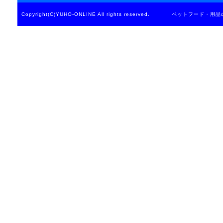
Copyright(C)YUHO-ONLINE All rights reserved. ペットフード