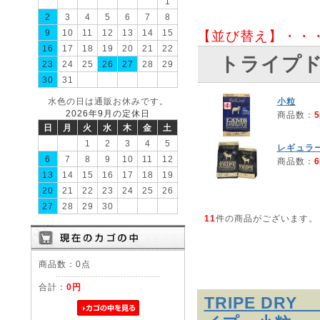
1
2
3
4
5
6
7
8
9
10
11
12
13
14
15
【並び替え】・・
16
17
18
19
20
21
22
トライプドラ
23
24
25
26
27
28
29
30
31
水色の日は通販お休みです。
小粒
2026年9月の定休日
商品数：
5
日
月
火
水
木
金
土
1
2
3
4
5
レギュラ
6
7
8
9
10
11
12
商品数：
6
13
14
15
16
17
18
19
20
21
22
23
24
25
26
27
28
29
30
11
件の商品がございます。
商品数：0点
合計：
0円
TRIPE D