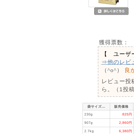
獲得票数：
【 ユーザ
⇒他のレビ
（^o^）
良
レビュー投
ら。（1投稿
袋サイズ...
販売価格
230g
825円
907g
2,860円
2.7kg
6,380円