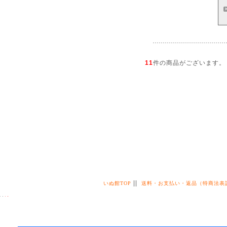
11
件の商品がございます。
||
いぬ館TOP
送料・お支払い・返品（特商法表