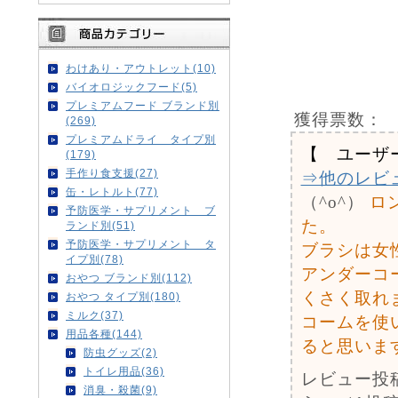
わけあり・アウトレット(10)
バイオロジックフード(5)
プレミアムフード ブランド別
獲得票数：
(269)
プレミアムドライ タイプ別
【 ユーザ
(179)
手作り食支援(27)
⇒他のレビ
缶・レトルト(77)
（^o^）
ロ
予防医学・サプリメント ブ
た。
ランド別(51)
予防医学・サプリメント タ
ブラシは女
イプ別(78)
アンダーコ
おやつ ブランド別(112)
くさく取れ
おやつ タイプ別(180)
ミルク(37)
コームを使
用品各種(144)
ると思いま
防虫グッズ(2)
トイレ用品(36)
レビュー投
消臭・殺菌(9)