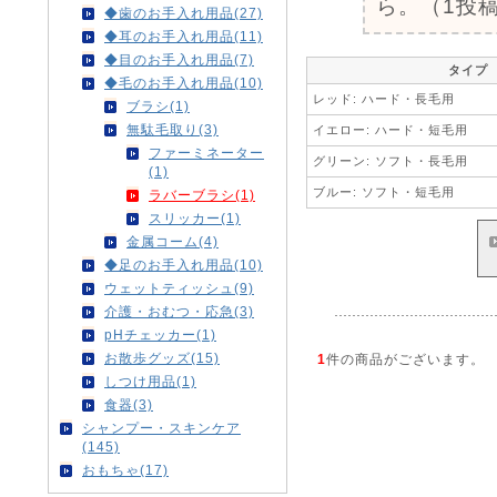
ら。（1投稿
◆歯のお手入れ用品(27)
◆耳のお手入れ用品(11)
◆目のお手入れ用品(7)
タイプ
◆毛のお手入れ用品(10)
レッド: ハード・長毛用
ブラシ(1)
無駄毛取り(3)
イエロー: ハード・短毛用
ファーミネーター
グリーン: ソフト・長毛用
(1)
ブルー: ソフト・短毛用
ラバーブラシ(1)
スリッカー(1)
金属コーム(4)
◆足のお手入れ用品(10)
ウェットティッシュ(9)
介護・おむつ・応急(3)
pHチェッカー(1)
お散歩グッズ(15)
1
件の商品がございます。
しつけ用品(1)
食器(3)
シャンプー・スキンケア
(145)
おもちゃ(17)