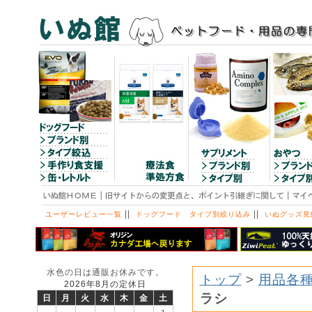
||
||
ユーザーレビュー一覧
ドッグフード タイプ別絞り込み
いぬグッズ見
水色の日は通販お休みです。
トップ
>
用品各
2026年8月の定休日
ラシ
日
月
火
水
木
金
土