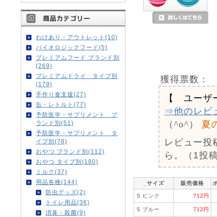
わけあり・アウトレット(10)
バイオロジックフード(5)
プレミアムフード ブランド別
(269)
プレミアムドライ タイプ別
獲得票数：
(179)
手作り食支援(27)
【 ユーザ
缶・レトルト(77)
⇒他のレビ
予防医学・サプリメント ブ
（^o^）
夏
ランド別(51)
予防医学・サプリメント タ
レビュー投
イプ別(78)
おやつ ブランド別(112)
ら。（1投稿
おやつ タイプ別(180)
ミルク(37)
用品各種(144)
_サイズ
販売価格
防虫グッズ(2)
S ピンク
712円
トイレ用品(36)
S ブルー
712円
消臭・殺菌(9)