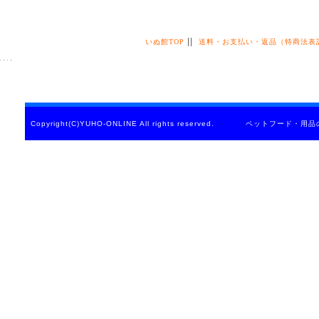
||
いぬ館TOP
送料・お支払い・返品（特商法表
Copyright(C)YUHO-ONLINE All rights reserved. ペットフード