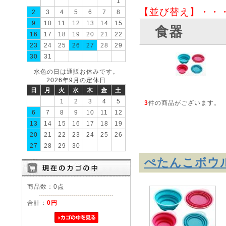
1
【並び替え】・・
2
3
4
5
6
7
8
9
10
11
12
13
14
15
食器
16
17
18
19
20
21
22
23
24
25
26
27
28
29
30
31
水色の日は通販お休みです。
2026年9月の定休日
日
月
火
水
木
金
土
1
2
3
4
5
3
件の商品がございます。
6
7
8
9
10
11
12
13
14
15
16
17
18
19
20
21
22
23
24
25
26
27
28
29
30
ぺたんこボウ
商品数：0点
合計：
0円