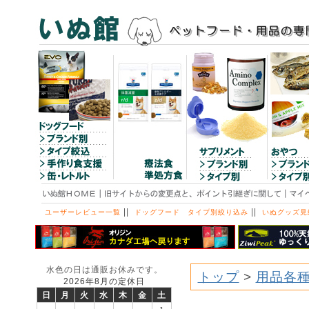
||
||
ユーザーレビュー一覧
ドッグフード タイプ別絞り込み
いぬグッズ見
水色の日は通販お休みです。
トップ
>
用品各
2026年8月の定休日
日
月
火
水
木
金
土