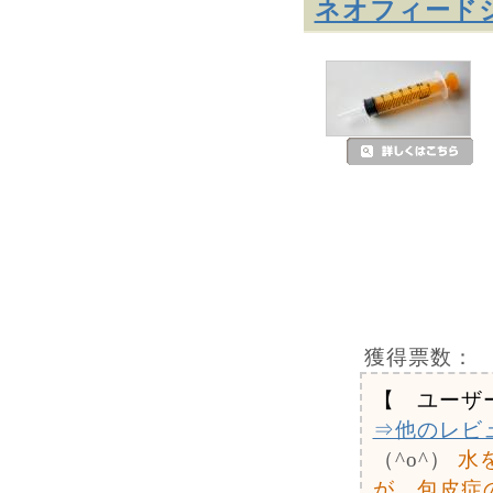
ネオフィードシ
獲得票数：
【 ユーザ
⇒他のレビ
（^o^）
水
が、包皮症