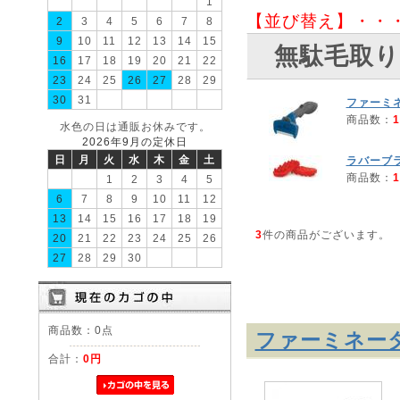
1
【並び替え】・・
2
3
4
5
6
7
8
9
10
11
12
13
14
15
無駄毛取り
16
17
18
19
20
21
22
23
24
25
26
27
28
29
30
31
ファーミ
商品数：
1
水色の日は通販お休みです。
2026年9月の定休日
日
月
火
水
木
金
土
ラバーブ
商品数：
1
1
2
3
4
5
6
7
8
9
10
11
12
13
14
15
16
17
18
19
3
件の商品がございます。
20
21
22
23
24
25
26
27
28
29
30
商品数：0点
ファーミネー
合計：
0円