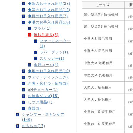
◆歯のお手入れ用品(27)
_サイズ
販
◆耳のお手入れ用品(12)
超小型犬XS 短毛種用
◆目のお手入れ用品(7)
(通
◆毛のお手入れ用品(10)
超小型犬XS 長毛種用
ブラシ(1)
(通
無駄毛取り(3)
小型犬S 短毛種用
ファーミネーター
(通
(1)
小型犬S 長毛種用
ラバーブラシ(1)
(通
スリッカー(1)
中型犬M 短毛種用
金属コーム(4)
(通
◆足のお手入れ用品(10)
中型犬M 長毛種用
ウェットティッシュ(9)
(通
介護・おむつ・応急(3)
大型犬L 短毛種用
pHチェッカー(1)
(通
お散歩グッズ(15)
大型犬L 長毛種用
しつけ用品(1)
(通
食器(3)
小型ねこS 短毛種用
シャンプー・スキンケア
(通
(146)
小型ねこS 長毛種用
おもちゃ(17)
(通