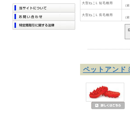
大型ねこL 短毛種用
(通
大型ねこL 長毛種用
(通
ペットアンドミー