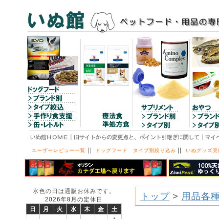
||
||
ユーザーレビュー一覧
ドッグフード タイプ別絞り込み
いぬグッズ見
水色の日は通販お休みです。
トップ
>
用品各
2026年8月の定休日
日
月
火
水
木
金
土