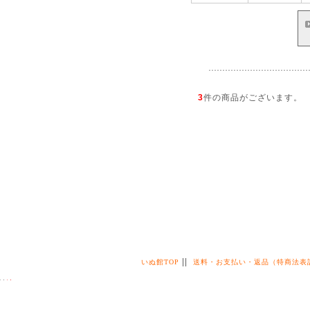
3
件の商品がございます。
||
いぬ館TOP
送料・お支払い・返品（特商法表