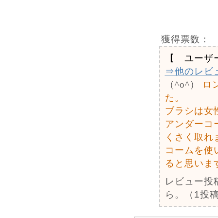
獲得票数：
【 ユーザ
⇒他のレビ
（^o^）
ロ
た。
ブラシは女
アンダーコ
くさく取れ
コームを使
ると思いま
レビュー投
ら。（1投稿