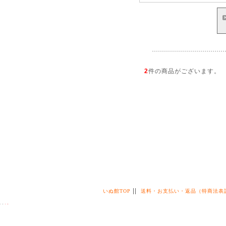
2
件の商品がございます。
||
いぬ館TOP
送料・お支払い・返品（特商法表