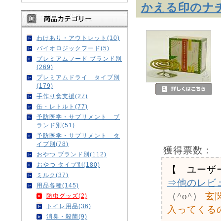
かえる印のナ
わけあり・アウトレット(10)
バイオロジックフード(5)
プレミアムフード ブランド別
(269)
プレミアムドライ タイプ別
(179)
手作り食支援(27)
缶・レトルト(77)
予防医学・サプリメント ブ
ランド別(51)
予防医学・サプリメント タ
イプ別(78)
獲得票数：
おやつ ブランド別(112)
おやつ タイプ別(180)
【 ユーザ
ミルク(37)
⇒他のレビ
用品各種(145)
（^o^）
玄
防虫グッズ(2)
トイレ用品(36)
入ってくる
消臭・殺菌(9)