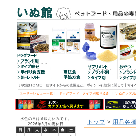
||
||
ユーザーレビュー一覧
ドッグフード タイプ別絞り込み
いぬグッズ見
水色の日は通販お休みです。
トップ
>
用品各
2026年8月の定休日
日
月
火
水
木
金
土