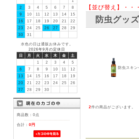
1
【並び替え】・・
2
3
4
5
6
7
8
9
10
11
12
13
14
15
防虫グッ
16
17
18
19
20
21
22
23
24
25
26
27
28
29
30
31
水色の日は通販お休みです。
2026年9月の定休日
日
月
火
水
木
金
土
1
2
3
4
5
防虫スキ
6
7
8
9
10
11
12
13
14
15
16
17
18
19
20
21
22
23
24
25
26
27
28
29
30
2
件の商品がございます。
商品数：0点
合計：
0円