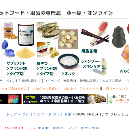
||
||
||
 タイプ別絞り込み
いぬグッズ見繕い
わけあり・アウトレット
1円フードサンプ
トップ
>
プレミアムフード ブランド別
>
NOW FRESH(ナウ フレッシュ
【並び替え】・・・
価格順
新着順
得票人気順
（^o^）