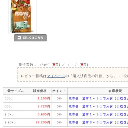
獲得票数：
（^o^）(
0
票) ／ （-_-;）(
0
票)
レビュー投稿は
マイページ
の「購入済商品の評価」から。（1投稿
袋サイズ...
販売価格
ポイント
在庫状況
350g
1,168円
5%
取寄せ 通常１～３日で入荷（日祝含
800g
2,728円
5%
取寄せ 通常１～３日で入荷（日祝含
2.3kg
6,985円
5%
取寄せ 通常１～３日で入荷（日祝含
9.98kg
27,280円
5%
取寄せ 通常３～６日で入荷（日祝含