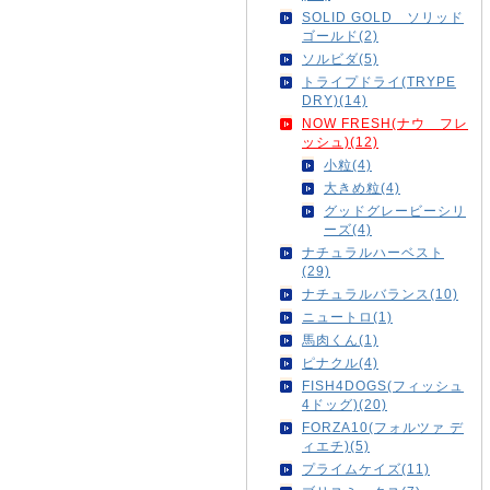
SOLID GOLD ソリッド
ゴールド(2)
ソルビダ(5)
トライプドライ(TRYPE
DRY)(14)
NOW FRESH(ナウ フレ
ッシュ)(12)
小粒(4)
大きめ粒(4)
グッドグレービーシリ
ーズ(4)
ナチュラルハーベスト
(29)
ナチュラルバランス(10)
ニュートロ(1)
馬肉くん(1)
ピナクル(4)
FISH4DOGS(フィッシュ
4ドッグ)(20)
FORZA10(フォルツァ デ
ィエチ)(5)
プライムケイズ(11)