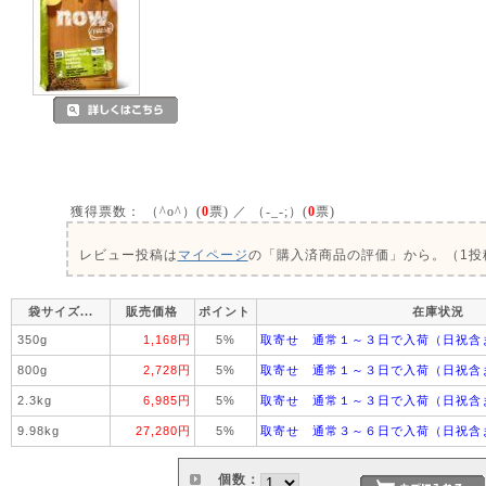
獲得票数：
（^o^）(
0
票) ／ （-_-;）(
0
票)
レビュー投稿は
マイページ
の「購入済商品の評価」から。（1投稿
袋サイズ...
販売価格
ポイント
在庫状況
350g
1,168円
5%
取寄せ 通常１～３日で入荷（日祝含
800g
2,728円
5%
取寄せ 通常１～３日で入荷（日祝含
2.3kg
6,985円
5%
取寄せ 通常１～３日で入荷（日祝含
9.98kg
27,280円
5%
取寄せ 通常３～６日で入荷（日祝含
個数：