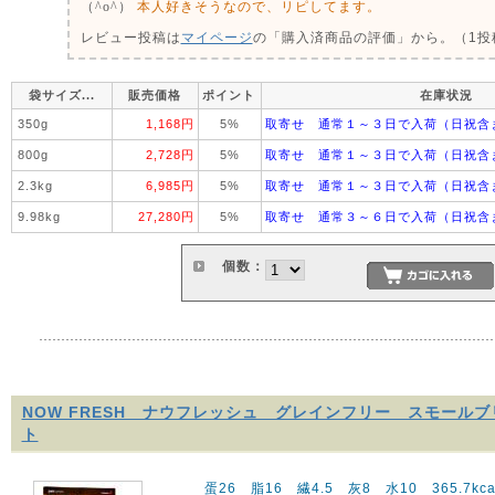
本人好きそうなので、リピしてます。
（^o^）
レビュー投稿は
マイページ
の「購入済商品の評価」から。（1投稿
袋サイズ...
販売価格
ポイント
在庫状況
350g
1,168円
5%
取寄せ 通常１～３日で入荷（日祝含
800g
2,728円
5%
取寄せ 通常１～３日で入荷（日祝含
2.3kg
6,985円
5%
取寄せ 通常１～３日で入荷（日祝含
9.98kg
27,280円
5%
取寄せ 通常３～６日で入荷（日祝含
個数：
NOW FRESH ナウフレッシュ グレインフリー スモール
ト
蛋26 脂16 繊4.5 灰8 水10 365.7kcal