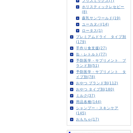
ブリスミックス(7)
ホリスティックレセピー
(8)
森乳サンワールド(19)
ユーカヌバ(14)
ロータス(1)
プレミアムドライ タイプ別
(179)
手作り食支援(27)
缶・レトルト(77)
予防医学・サプリメント ブ
ランド別(51)
予防医学・サプリメント タ
イプ別(78)
おやつ ブランド別(112)
おやつ タイプ別(180)
ミルク(37)
用品各種(144)
シャンプー・スキンケア
(145)
おもちゃ(17)