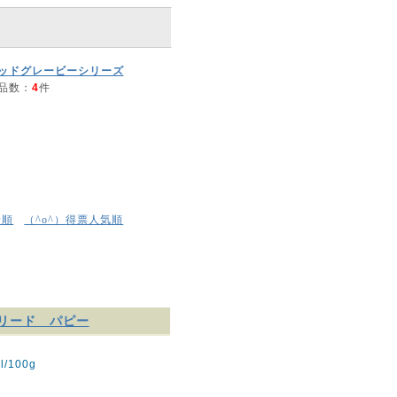
ッドグレービーシリーズ
品数：
4
件
着順
得票人気順
（^o^）
ブリード パピー
/100g