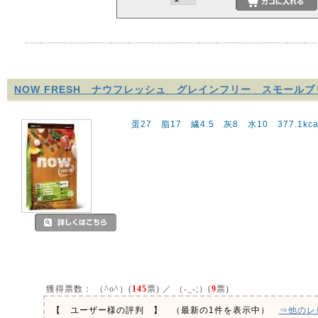
NOW FRESH ナウフレッシュ グレインフリー スモール
蛋27 脂17 繊4.5 灰8 水10 377.1kcal
獲得票数：
（^o^）(
145
票) ／ （-_-;）(
9
票)
【 ユーザー様の評判 】 （最新の1件を表示中）
⇒他のレ