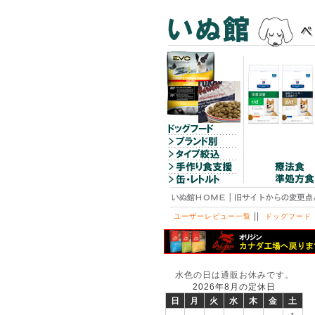
||
ユーザーレビュー一覧
ドッグフード
水色の日は通販お休みです。
2026年8月の定休日
日
月
火
水
木
金
土