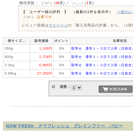
獲得票数：
（^o^）(
16
票) ／ （-_-;）(
1
票)
【 ユーザー様の評判 】 （最新の1件を表示中）
⇒他のレ
定番です
（^o^）
レビュー投稿は
マイページ
の「購入済商品の評価」から。（1投稿
袋サイズ...
販売価格
ポイント
在庫状況
350g
1,168円
5%
取寄せ 通常１～３日で入荷（日祝含
800g
2,728円
5%
取寄せ 通常１～３日で入荷（日祝含
2.3kg
6,985円
5%
取寄せ 通常１～３日で入荷（日祝含
9.98kg
27,280円
5%
取寄せ 通常３～６日で入荷（日祝含
個数：
NOW FRESH ナウフレッシュ グレインフリー パピー