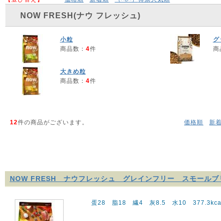
NOW FRESH(ナウ フレッシュ)
小粒
グ
商品数：
4
件
商
大きめ粒
商品数：
4
件
12
件の商品がございます。
価格順
新
NOW FRESH ナウフレッシュ グレインフリー スモール
蛋28 脂18 繊4 灰8.5 水10 377.3kcal