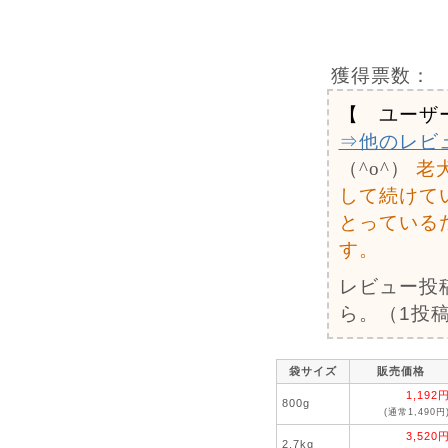
獲得票数：
【 ユーザ
⇒他のレビ
（^o^）
老
して続けて
とっている
す。
レビュー投
ら。（1投稿
袋サイズ
販売価格
1,192
800g
(通常1,490円
3,520
2.7kg