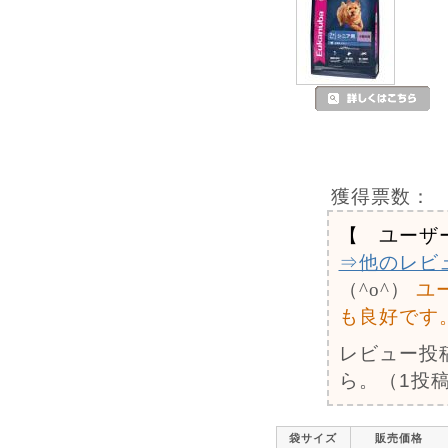
獲得票数：
【 ユーザ
⇒他のレビ
（^o^）
ユ
も良好です
レビュー投
ら。（1投稿
袋サイズ
販売価格