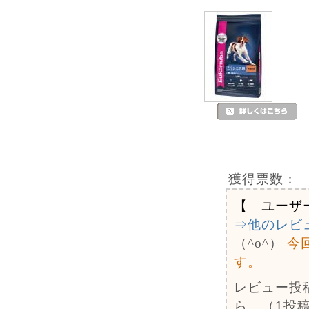
獲得票数：
【 ユーザ
⇒他のレビ
（^o^）
今
す。
レビュー投
ら。（1投稿