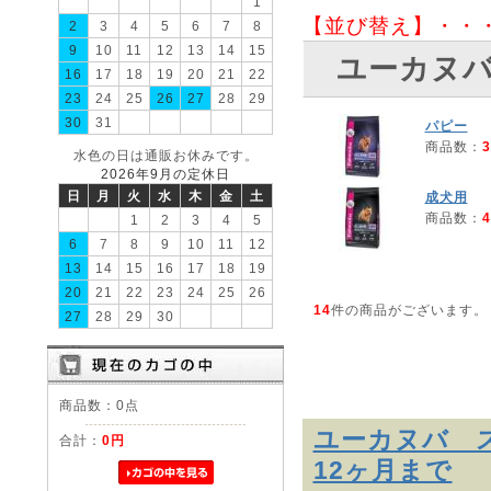
1
【並び替え】・・
2
3
4
5
6
7
8
9
10
11
12
13
14
15
ユーカヌ
16
17
18
19
20
21
22
23
24
25
26
27
28
29
30
31
パピー
商品数：
3
水色の日は通販お休みです。
2026年9月の定休日
日
月
火
水
木
金
土
成犬用
商品数：
4
1
2
3
4
5
6
7
8
9
10
11
12
13
14
15
16
17
18
19
20
21
22
23
24
25
26
14
件の商品がございます。
27
28
29
30
商品数：0点
ユーカヌバ ス
合計：
0円
12ヶ月まで