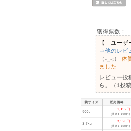
獲得票数：
【 ユーザ
⇒他のレビ
（-_-;）
体
ました
レビュー投
ら。（1投稿
袋サイズ
販売価格
1,192円
800g
(通常1,490円)
3,520円
2.7kg
(通常4,400円)