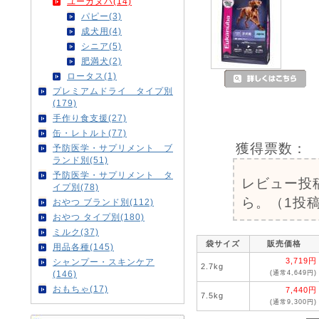
ユーカヌバ(14)
パピー(3)
成犬用(4)
シニア(5)
肥満犬(2)
ロータス(1)
プレミアムドライ タイプ別
(179)
手作り食支援(27)
缶・レトルト(77)
獲得票数：
予防医学・サプリメント ブ
ランド別(51)
予防医学・サプリメント タ
レビュー投
イプ別(78)
ら。（1投稿
おやつ ブランド別(112)
おやつ タイプ別(180)
ミルク(37)
袋サイズ
販売価格
用品各種(145)
3,719円
シャンプー・スキンケア
2.7kg
(通常4,649円)
(146)
おもちゃ(17)
7,440円
7.5kg
(通常9,300円)