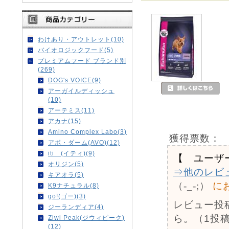
わけあり・アウトレット(10)
バイオロジックフード(5)
プレミアムフード ブランド別
(269)
DOG's VOICE(9)
アーガイルディッシュ
(10)
アーテミス(11)
アカナ(15)
Amino Complex Labo(3)
獲得票数：
アボ・ダーム(AVO)(12)
iti (イティ)(9)
【 ユーザ
オリジン(5)
⇒他のレビ
キアオラ(5)
（-_-;）
に
K9ナチュラル(8)
go!(ゴー)(3)
レビュー投
ジーランディア(4)
ら。（1投稿
Ziwi Peak(ジウィピーク)
(12)