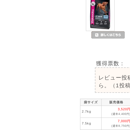
獲得票数：
レビュー投
ら。（1投稿
袋サイズ
販売価格
3,520
2.7kg
(通常4,400円
7,000
7.5kg
(通常8,750円