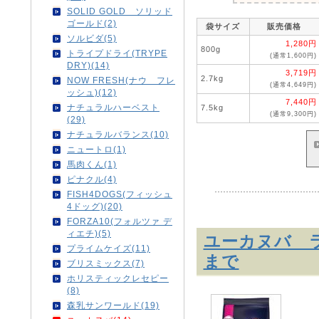
SOLID GOLD ソリッド
ゴールド(2)
袋サイズ
販売価格
ソルビダ(5)
1,280円
800g
トライプドライ(TRYPE
(通常1,600円)
DRY)(14)
3,719円
2.7kg
NOW FRESH(ナウ フレ
(通常4,649円)
ッシュ)(12)
7,440円
ナチュラルハーベスト
7.5kg
(通常9,300円)
(29)
ナチュラルバランス(10)
ニュートロ(1)
馬肉くん(1)
ピナクル(4)
FISH4DOGS(フィッシュ
4ドッグ)(20)
FORZA10(フォルツァ デ
ィエチ)(5)
ユーカヌバ ラ
プライムケイズ(11)
まで
ブリスミックス(7)
ホリスティックレセピー
(8)
森乳サンワールド(19)