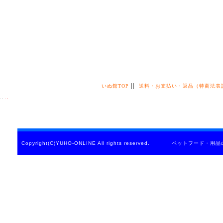
||
いぬ館TOP
送料・お支払い・返品（特商法表
Copyright(C)YUHO-ONLINE All rights reserved. ペットフード