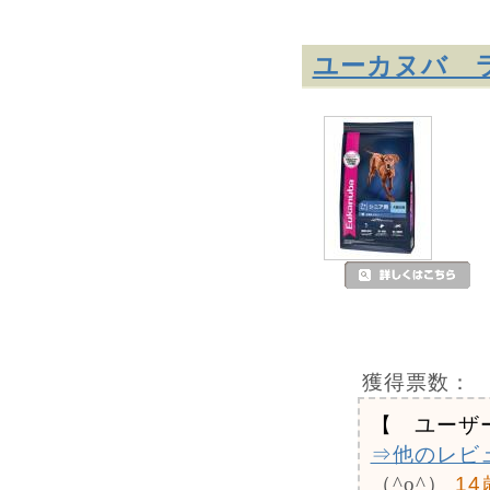
ユーカヌバ ラ
獲得票数：
【 ユーザ
⇒他のレビ
（^o^）
1