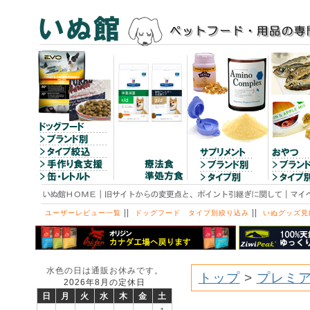
||
||
ユーザーレビュー一覧
ドッグフード タイプ別絞り込み
いぬグッズ見
水色の日は通販お休みです。
トップ
>
プレミア
2026年8月の定休日
日
月
火
水
木
金
土