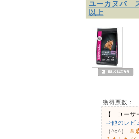
ユーカヌバ ス
以上
獲得票数：
【 ユーザ
⇒他のレビ
（^o^）
８