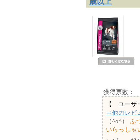
歳以上
獲得票数：
【 ユーザ
⇒他のレビ
（^o^）
ふ
いらっしゃ