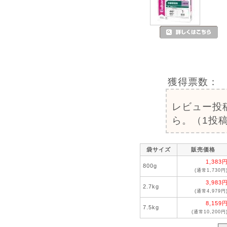
獲得票数：
レビュー投
ら。（1投稿
袋サイズ
販売価格
1,383
800g
(通常1,730円
3,983
2.7kg
(通常4,979円
8,159
7.5kg
(通常10,200円