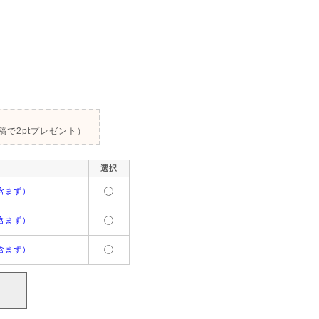
で2ptプレゼント）
選択
含まず）
含まず）
含まず）