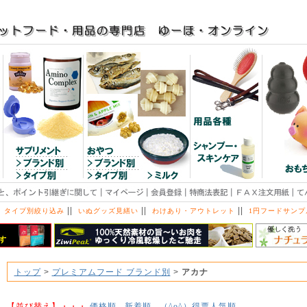
||
||
||
 タイプ別絞り込み
いぬグッズ見繕い
わけあり・アウトレット
1円フードサンプ
トップ
>
プレミアムフード ブランド別
>
アカナ
【並び替え】・・・
価格順
新着順
得票人気順
（^o^）