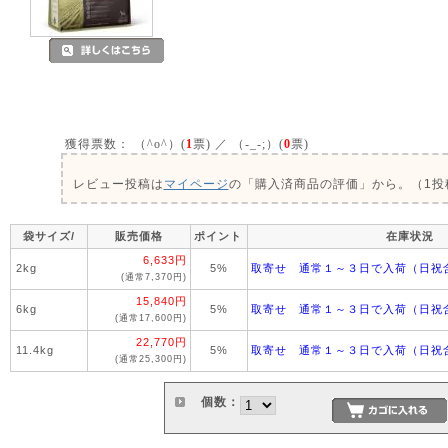
獲得票数：
（^o^）(
1
票) ／ （-_-;）(
0
票)
レビュー投稿は
マイページ
の「購入済商品の評価」から。（1投稿
袋サイズ/
販売価格
ポイント
在庫状況
6,633円
2kg
5%
取寄せ 通常１～３日で入荷（日祝
(通常7,370円)
15,840円
6kg
5%
取寄せ 通常１～３日で入荷（日祝
(通常17,600円)
22,770円
11.4kg
5%
取寄せ 通常１～３日で入荷（日祝
(通常25,300円)
個数：