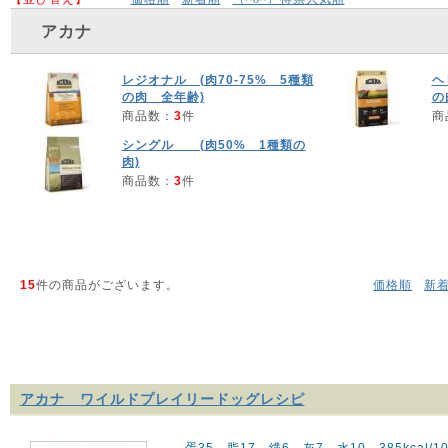
アカナ
レジオナル (肉70-75% 5種類
ヘ
の肉 全年齢)
の
商品数：
3
件
商
シングル (肉50% 1種類の
肉)
商品数：
3
件
15
件の商品がございます。
価格順
新
アカナ ワイルドプレイリードッグレシピ
蛋35 脂17 繊6 灰7 水10 385kcal/10