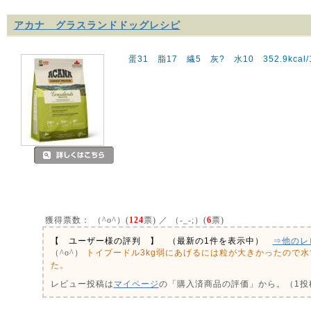
アカナ グラスランドドッグレシピ
蛋31 脂17 繊5 灰? 水10 352.9kcal/
獲得票数：
（^o^）(
124
票) ／ （-_-;）(
6
票)
【 ユーザー様の評判 】 （最新の1件を表示中）
⇒他のレ
トイプードル3kg弱にあげるには粒が大きかったので
（^o^）
た。
レビュー投稿は
マイページ
の「購入済商品の評価」から。（1投稿