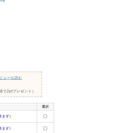
ビューも読む
で2ptプレゼント）
選択
含まず）
含まず）