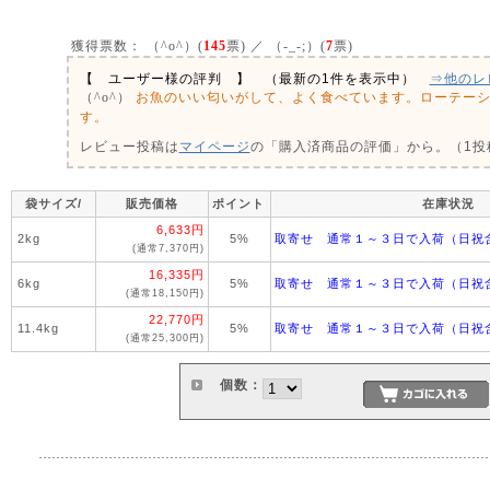
獲得票数：
（^o^）(
145
票) ／ （-_-;）(
7
票)
【 ユーザー様の評判 】 （最新の1件を表示中）
⇒他のレ
お魚のいい匂いがして、よく食べています。ローテー
（^o^）
す。
レビュー投稿は
マイページ
の「購入済商品の評価」から。（1投稿
袋サイズ/
販売価格
ポイント
在庫状況
6,633円
2kg
5%
取寄せ 通常１～３日で入荷（日祝
(通常7,370円)
16,335円
6kg
5%
取寄せ 通常１～３日で入荷（日祝
(通常18,150円)
22,770円
11.4kg
5%
取寄せ 通常１～３日で入荷（日祝
(通常25,300円)
個数：