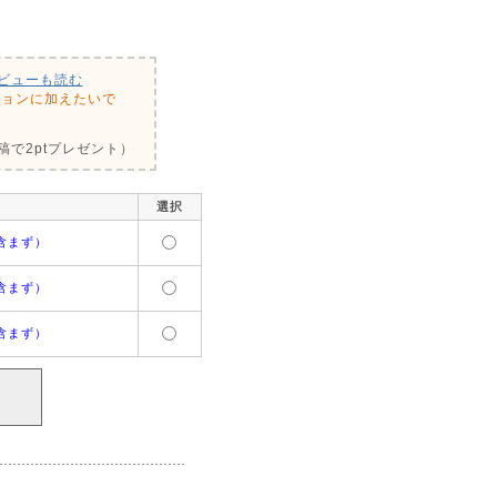
ビューも読む
ションに加えたいで
で2ptプレゼント）
選択
含まず）
含まず）
含まず）