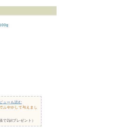
100g
ビューも読む
水でふやかして与えまし
で2ptプレゼント）