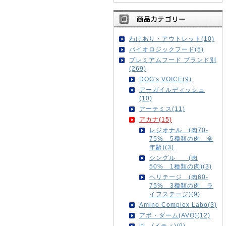
わけあり・アウトレット(10)
バイオロジックフード(5)
プレミアムフード ブランド別
(269)
DOG's VOICE(9)
アーガイルディッシュ
(10)
アーテミス(11)
アカナ(15)
レジオナル (肉70-
75% 5種類の肉 全
年齢)(3)
シングル (肉
50% 1種類の肉)(3)
ヘリテージ (肉60-
75% 3種類の肉 ラ
イフステージ)(9)
Amino Complex Labo(3)
アボ・ダーム(AVO)(12)
iti (イティ)(9)