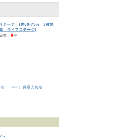
リテージ (肉60-75% 3種類
肉 ライフステージ)
品数：
9
件
着順
得票人気順
（^o^）
0g