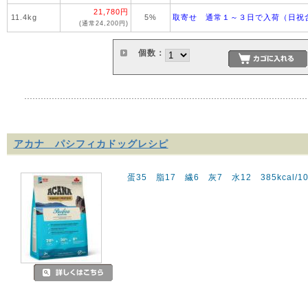
21,780円
11.4kg
5%
取寄せ 通常１～３日で入荷（日祝
(通常24,200円)
個数：
アカナ パシフィカドッグレシピ
蛋35 脂17 繊6 灰7 水12 385kcal/10