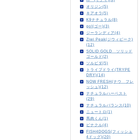
オリジン(5)
キアオラ(5)
K9ナチュラル(8)
go!(ゴー)(3)
ジーランディア(4)
Ziwi Peak(ジウィピーク)
(12)
SOLID GOLD ソリッド
ゴールド(2)
ソルビダ(5)
トライプドライ(TRYPE
DRY)(14)
NOW FRESH(ナウ フレ
ッシュ)(12)
ナチュラルハーベスト
(29)
ナチュラルバランス(10)
ニュートロ(1)
馬肉くん(1)
ピナクル(4)
FISH4DOGS(フィッシュ
4ドッグ)(20)