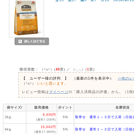
獲得票数：
（^o^）(
49
票) ／ （-_-;）(
1
票)
【 ユーザー様の評判 】 （最新の1件を表示中）
⇒他のレ
いいと思います。
（^o^）
レビュー投稿は
マイページ
の「購入済商品の評価」から。（1投稿
袋サイズ/
販売価格
ポイント
在庫状況
6,435円
2kg
5%
取寄せ 通常１～３日で入荷（日祝
(通常7,150円)
15,642円
6kg
5%
取寄せ 通常１～３日で入荷（日祝
(通常17,380円)