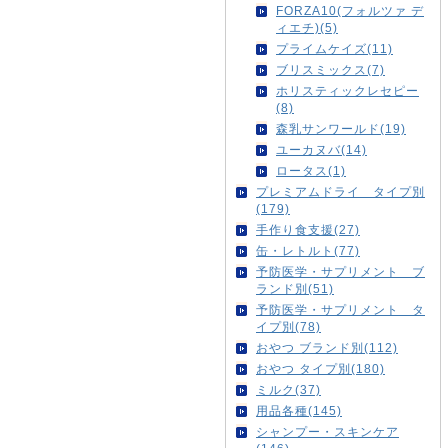
FORZA10(フォルツァ デ
ィエチ)(5)
プライムケイズ(11)
ブリスミックス(7)
ホリスティックレセピー
(8)
森乳サンワールド(19)
ユーカヌバ(14)
ロータス(1)
プレミアムドライ タイプ別
(179)
手作り食支援(27)
缶・レトルト(77)
予防医学・サプリメント ブ
ランド別(51)
予防医学・サプリメント タ
イプ別(78)
おやつ ブランド別(112)
おやつ タイプ別(180)
ミルク(37)
用品各種(145)
シャンプー・スキンケア