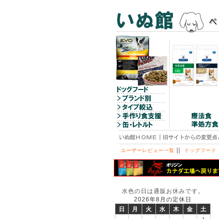
||
ユーザーレビュー一覧
ドッグフード
水色の日は通販お休みです。
2026年8月の定休日
日
月
火
水
木
金
土