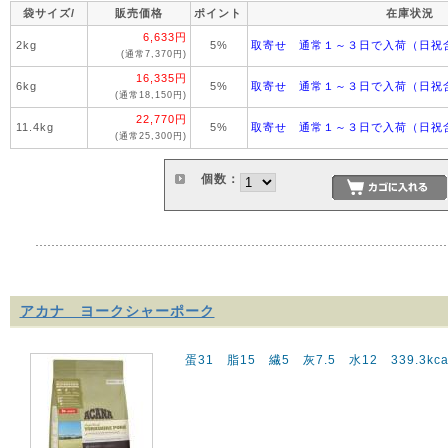
袋サイズ/
販売価格
ポイント
在庫状況
6,633円
2kg
5%
取寄せ 通常１～３日で入荷（日祝
(通常7,370円)
16,335円
6kg
5%
取寄せ 通常１～３日で入荷（日祝
(通常18,150円)
22,770円
11.4kg
5%
取寄せ 通常１～３日で入荷（日祝
(通常25,300円)
個数：
アカナ ヨークシャーポーク
蛋31 脂15 繊5 灰7.5 水12 339.3kcal