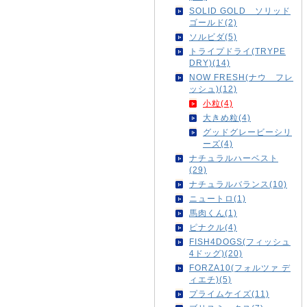
SOLID GOLD ソリッド
ゴールド(2)
ソルビダ(5)
トライプドライ(TRYPE
DRY)(14)
NOW FRESH(ナウ フレ
ッシュ)(12)
小粒(4)
大きめ粒(4)
グッドグレービーシリ
ーズ(4)
ナチュラルハーベスト
(29)
ナチュラルバランス(10)
ニュートロ(1)
馬肉くん(1)
ピナクル(4)
FISH4DOGS(フィッシュ
4ドッグ)(20)
FORZA10(フォルツァ デ
ィエチ)(5)
プライムケイズ(11)