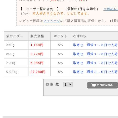
【 ユーザー様の評判 】 （最新の1件を表示中）
⇒他のレ
本人好きそうなので、リピしてます。
（^o^）
レビュー投稿は
マイページ
の「購入済商品の評価」から。（1投稿
袋サイズ...
販売価格
ポイント
在庫状況
350g
1,168円
5%
取寄せ 通常１～３日で入荷
800g
2,728円
5%
取寄せ 通常１～３日で入荷
2.3kg
6,985円
5%
取寄せ 通常１～３日で入荷
9.98kg
27,280円
5%
取寄せ 通常３～６日で入荷
個 数