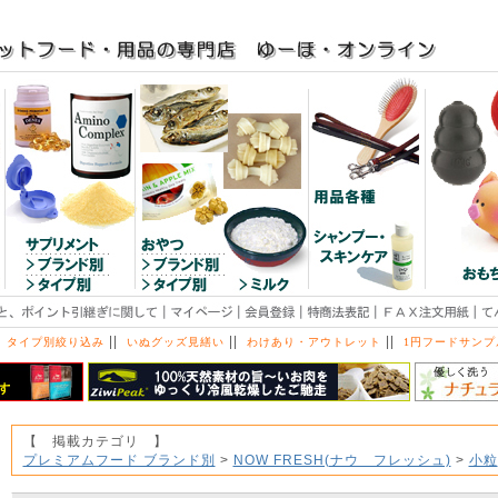
||
||
||
 タイプ別絞り込み
いぬグッズ見繕い
わけあり・アウトレット
1円フードサンプ
【 掲載カテゴリ 】
プレミアムフード ブランド別
>
NOW FRESH(ナウ フレッシュ)
>
小粒