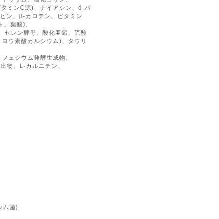
ビタミンC源)、ナイアシン、d-パ
ビン、β-カロテン、ビタミン
ト、葉酸)、
、セレン酵母、酸化亜鉛、硫酸
ヨウ素酸カルシウム)、タウリ
・フェシウム発酵生成物、
出物、L-カルニチン、
ウム菌)