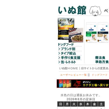
||
ユーザーレビュー一覧
ドッグフード
水色の日は通販お休みです。
2026年8月の定休日
日
月
火
水
木
金
土