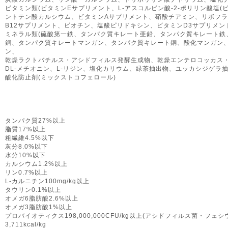
ビタミン類(ビタミンEサプリメント、L-アスコルビン酸-2-ポリリン酸塩(
ントテン酸カルシウム、ビタミンAサプリメント、硝酸チアミン、リボフラ
B12サプリメント、ビオチン、塩酸ピリドキシン、ビタミンD3サプリメン
ミネラル類(硫酸第一鉄、タンパク質キレート亜鉛、タンパク質キレート鉄
銅、タンパク質キレートマンガン、タンパク質キレート銅、酸化マンガン、
ン、
乾燥ラクトバチルス・アシドフィルス発酵生成物、乾燥エンテロコッカス
DL-メチオニン、L-リジン、塩化カリウム、緑茶抽出物、ユッカシジゲラ抽
酸化防止剤(ミックストコフェロール)
タンパク質27%以上
脂質17%以上
粗繊維4.5%以下
灰分8.0%以下
水分10%以下
カルシウム1.2%以上
リン0.7%以上
L-カルニチン100mg/kg以上
タウリン0.1%以上
オメガ6脂肪酸2.6%以上
オメガ3脂肪酸1%以上
プロバイオティクス198,000,000CFU/kg以上(アシドフィルス菌・フェシ
3,711kcal/kg