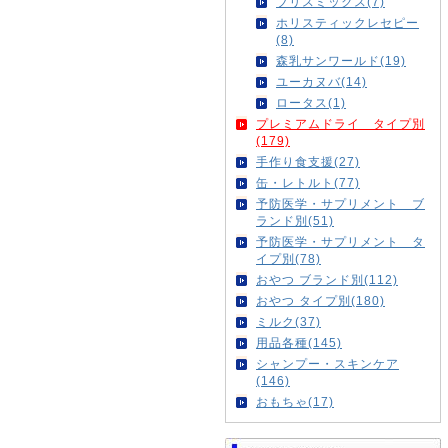
ブリスミックス(7)
ホリスティックレセピー
(8)
森乳サンワールド(19)
ユーカヌバ(14)
ロータス(1)
プレミアムドライ タイプ別
(179)
手作り食支援(27)
缶・レトルト(77)
予防医学・サプリメント ブ
ランド別(51)
予防医学・サプリメント タ
イプ別(78)
おやつ ブランド別(112)
おやつ タイプ別(180)
ミルク(37)
用品各種(145)
シャンプー・スキンケア
(146)
おもちゃ(17)