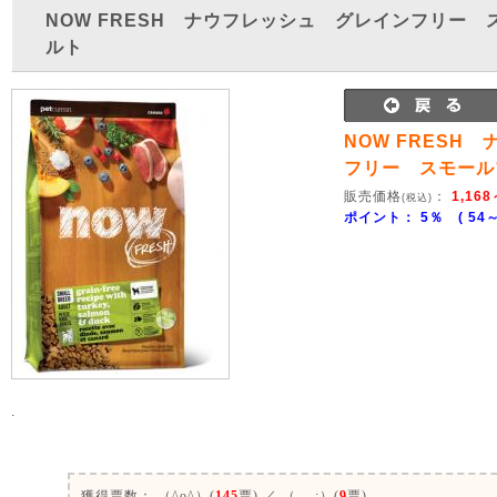
NOW FRESH ナウフレッシュ グレインフリー
ルト
NOW FRESH
フリー スモール
販売価格
：
1,168
(税込)
ポイント： 5％ ( 54～1
.
0
獲得票数：
（^o^）(
145
票) ／ （-_-;）(
9
票)