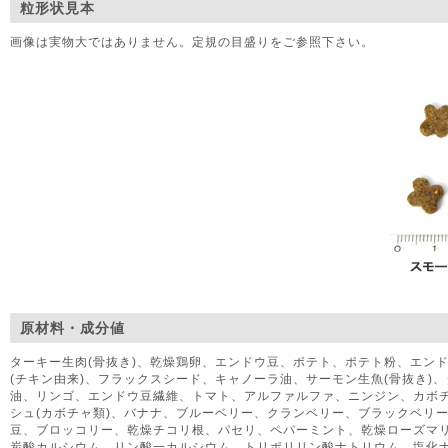
粒形状見本
画像は実物大ではありません。定規の目盛りをご参照下さい。
原材料・成分値
ターキー生肉(骨抜き)、乾燥鶏卵、エンドウ豆、ポテト、ポテト粉、エン
(チキン由来)、フラックスシード、キャノーラ油、サーモン生魚(骨抜き)、
油、リンゴ、エンドウ豆繊維、トマト、アルファルファ、ニンジン、カボ
シュ(カボチャ類)、バナナ、ブルーベリー、クランベリー、ブラックベリ
豆、ブロッコリー、乾燥チコリ根、パセリ、ペパーミント、乾燥ローズマ
炭酸カルシウム、リン酸一カルシウム、トリポリリン酸ナトリウム、塩化