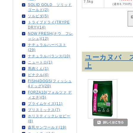
7.5kg
(通常8,750円)
SOLID GOLD ソリッド
ゴールド(2)
ソルビダ(5)
トライプドライ(TRYPE
DRY)(14)
NOW FRESH(ナウ フレ
ッシュ)(12)
ナチュラルハーベスト
(29)
ユーカヌバ ス
ナチュラルバランス(10)
ニュートロ(1)
上
馬肉くん(1)
ピナクル(4)
FISH4DOGS(フィッシュ
4ドッグ)(20)
FORZA10(フォルツァ デ
ィエチ)(5)
プライムケイズ(11)
ブリスミックス(7)
ホリスティックレセピー
(8)
森乳サンワールド(19)