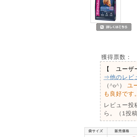
獲得票数：
【 ユーザ
⇒他のレビ
（^o^）
ユ
も良好です
レビュー投
ら。（1投稿
袋サイズ
販売価格