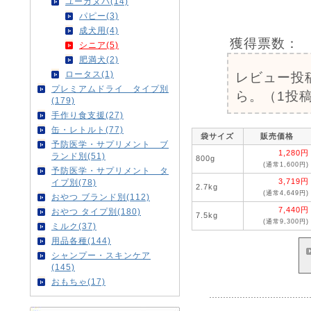
ユーカヌバ(14)
パピー(3)
成犬用(4)
獲得票数：
シニア(5)
肥満犬(2)
ロータス(1)
レビュー投
プレミアムドライ タイプ別
ら。（1投稿
(179)
手作り食支援(27)
缶・レトルト(77)
袋サイズ
販売価格
予防医学・サプリメント ブ
1,280円
ランド別(51)
800g
(通常1,600円)
予防医学・サプリメント タ
3,719円
イプ別(78)
2.7kg
(通常4,649円)
おやつ ブランド別(112)
7,440円
おやつ タイプ別(180)
7.5kg
(通常9,300円)
ミルク(37)
用品各種(144)
シャンプー・スキンケア
(145)
おもちゃ(17)