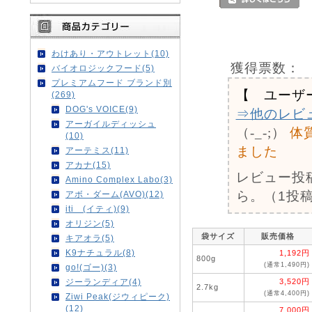
わけあり・アウトレット(10)
獲得票数：
バイオロジックフード(5)
プレミアムフード ブランド別
【 ユーザ
(269)
DOG's VOICE(9)
⇒他のレビ
アーガイルディッシュ
（-_-;）
体
(10)
ました
アーテミス(11)
アカナ(15)
レビュー投
Amino Complex Labo(3)
ら。（1投稿
アボ・ダーム(AVO)(12)
iti (イティ)(9)
オリジン(5)
袋サイズ
販売価格
キアオラ(5)
K9ナチュラル(8)
1,192円
800g
(通常1,490円)
go!(ゴー)(3)
3,520円
ジーランディア(4)
2.7kg
(通常4,400円)
Ziwi Peak(ジウィピーク)
(12)
7,000円