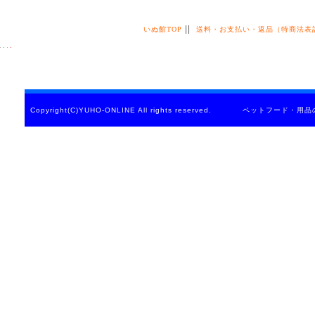
||
いぬ館TOP
送料・お支払い・返品（特商法表
Copyright(C)YUHO-ONLINE All rights reserved. ペットフード