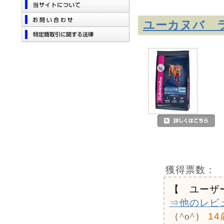
ユーカヌバ ラ
獲得票数：
【 ユーザ
⇒他のレビ
（^o^）
1