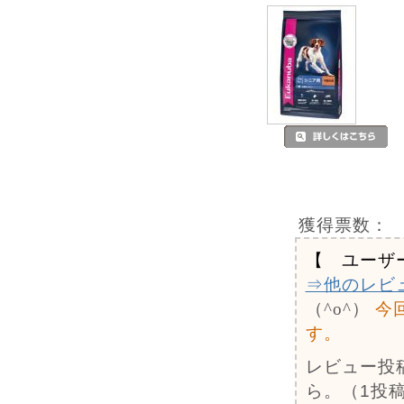
獲得票数：
【 ユーザ
⇒他のレビ
（^o^）
今
す。
レビュー投
ら。（1投稿