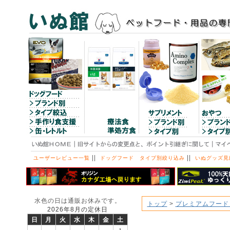
||
||
ユーザーレビュー一覧
ドッグフード タイプ別絞り込み
いぬグッズ見
水色の日は通販お休みです。
トップ
>
プレミアムフード
2026年8月の定休日
日
月
火
水
木
金
土