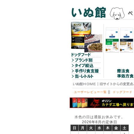
||
ユーザーレビュー一覧
ドッグフード
水色の日は通販お休みです。
2026年8月の定休日
日
月
火
水
木
金
土