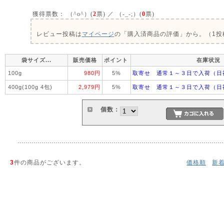
獲得票数：
（^o^）(
2
票) ／ （-_-;）(
0
票)
レビュー投稿は
マイページ
の「購入済商品の評価」から。（1投稿
袋サイズ...
販売価格
ポイント
在庫状況
100g
980円
5%
取寄せ 通常１～３日で入荷（日
400g(100g 4包)
2,979円
5%
取寄せ 通常１～３日で入荷（日
個数：
3
件の商品がございます。
価格順
新