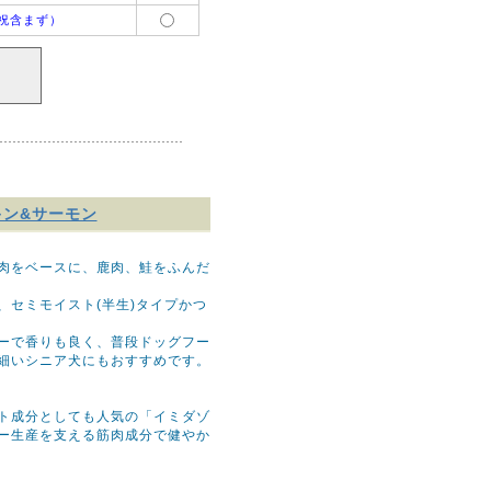
祝含まず）
チキン&サーモン
肉をベースに、鹿肉、鮭をふんだ
、セミモイスト(半生)タイプかつ
ーで香りも良く、普段ドッグフー
細いシニア犬にもおすすめです。
ト成分としても人気の「イミダゾ
ー生産を支える筋肉成分で健やか