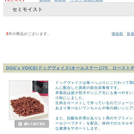
セミモイスト
3
件の商品がございます。
価格順
新
DOG's VOICE(ドッグヴォイス)オールステージ75 ロース
ドッグヴォイスは食べっぷりにこだわって鶏
んに配合した国産の総合栄養食です。
本製品は超小型犬やシニア犬にも食べやすい
小粒にしました。
生肉をローストして作っているのでジューシ
あまり食べないワンちゃんや食の細いシニア
また、抗酸化作用がありヒト用のサプリメン
ールジペプチド」を配合。体内でのエネルギ
な健康をサポートします。