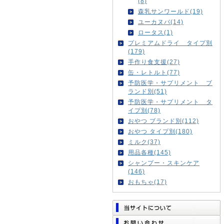
(8)
森乳サンワールド(19)
ユーカヌバ(14)
ロータス(1)
プレミアムドライ タイプ別
(179)
手作り食支援(27)
缶・レトルト(77)
予防医学・サプリメント ブ
ランド別(51)
予防医学・サプリメント タ
イプ別(78)
おやつ ブランド別(112)
おやつ タイプ別(180)
ミルク(37)
用品各種(145)
シャンプー・スキンケア
(146)
おもちゃ(17)