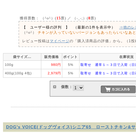
獲得票数：
（^o^）(
15
票) ／ （-_-;）(
0
票)
【 ユーザー様の評判 】 （最新の1件を表示中）
⇒他のレ
チキンが入っていないバージョンもあったらいいなあ
（^o^）
レビュー投稿は
マイページ
の「購入済商品の評価」から。（1投稿
袋サイズ...
販売価格
ポイント
在庫状況
100g
980円
5%
取寄せ 通常１～３日で入荷（日
400g(100g 4包)
2,979円
5%
取寄せ 通常１～３日で入荷（日
個数：
DOG's VOICE(ドッグヴォイス)シニア65 ローストチキン&