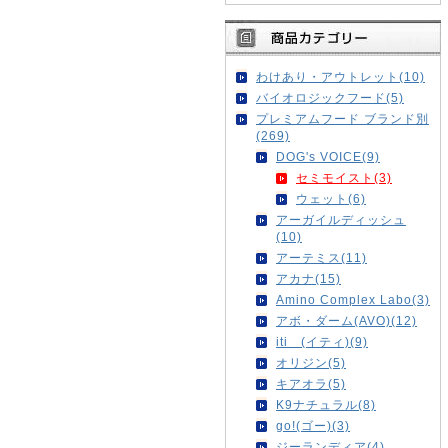
わけあり・アウトレット(10)
バイオロジックフード(5)
プレミアムフード ブランド別
(269)
DOG's VOICE(9)
セミモイスト(3)
ウェット(6)
アーガイルディッシュ
(10)
アーテミス(11)
アカナ(15)
Amino Complex Labo(3)
アボ・ダーム(AVO)(12)
iti (イティ)(9)
オリジン(5)
キアオラ(5)
K9ナチュラル(8)
go!(ゴー)(3)
ジーランディア(4)