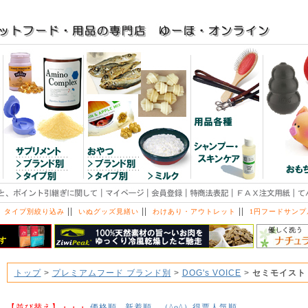
||
||
||
 タイプ別絞り込み
いぬグッズ見繕い
わけあり・アウトレット
1円フードサンプ
トップ
>
プレミアムフード ブランド別
>
DOG's VOICE
>
セミモイスト
【並び替え】・・・
価格順
新着順
得票人気順
（^o^）