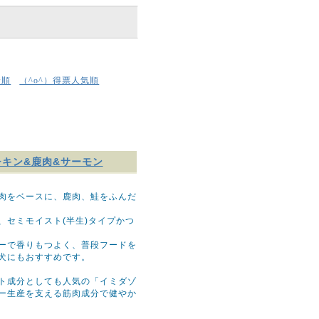
着順
得票人気順
（^o^）
トチキン&鹿肉&サーモン
肉をベースに、鹿肉、鮭をふんだ
、セミモイスト(半生)タイプかつ
ーで香りもつよく、普段フードを
犬にもおすすめです。
ト成分としても人気の「イミダゾ
ー生産を支える筋肉成分で健やか