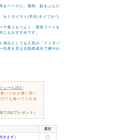
肉をベースに、鹿肉、鮭をふんだ
、セミモイスト(半生)タイプかつ
ーで香りもつよく、普段フードを
犬にもおすすめです。
ト成分としても人気の「イミダゾ
ー生産を支える筋肉成分で健やか
ビューも読む
、食いつきが凄い良い
あげても食べてくれる
で2ptプレゼント）
選択
祝含まず）