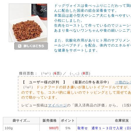
ドッグヴォイスは食べっぷりにこだわって鶏
んに配合した国産の総合栄養食です。
本製品は超小型犬やシニア犬にも食べやすい
小粒にしました。
生肉をローストして作っているのでジューシ
あまり食べないワンちゃんや食の細いシニア
また、抗酸化作用がありヒト用のサプリメン
ールジペプチド」を配合。体内でのエネルギ
な健康をサポートします。
獲得票数：
（^o^）(
6
票) ／ （-_-;）(
0
票)
【 ユーザー様の評判 】 （最新の1件を表示中）
⇒他のレ
ドックフードの好き嫌いが激しいトイプードルですが
（^o^）
のです。でも、コスパ的に厳しいのでトッピングとして混ぜて
ので助かっています。
レビュー投稿は
マイページ
の「購入済商品の評価」から。（1投稿
袋サイズ...
販売価格
ポイント
在庫状況
100g
980円
5%
取寄せ 通常１～３日で入荷（日