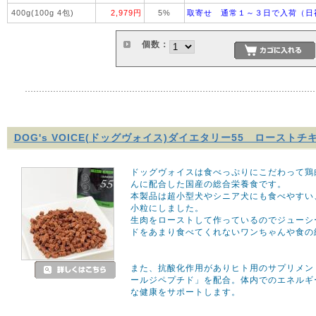
400g(100g 4包)
2,979円
5%
取寄せ 通常１～３日で入荷（日
個数：
DOG's VOICE(ドッグヴォイス)ダイエタリー55 ロースト
ドッグヴォイスは食べっぷりにこだわって鶏
んに配合した国産の総合栄養食です。
本製品は超小型犬やシニア犬にも食べやすい
小粒にしました。
生肉をローストして作っているのでジューシ
ドをあまり食べてくれないワンちゃんや食の
また、抗酸化作用がありヒト用のサプリメン
ールジペプチド」を配合。体内でのエネルギ
な健康をサポートします。