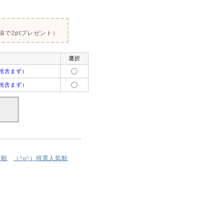
で2ptプレゼント）
選択
祝含まず）
祝含まず）
着順
得票人気順
（^o^）