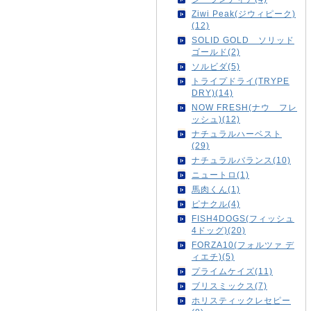
Ziwi Peak(ジウィピーク)
(12)
SOLID GOLD ソリッド
ゴールド(2)
ソルビダ(5)
トライプドライ(TRYPE
DRY)(14)
NOW FRESH(ナウ フレ
ッシュ)(12)
ナチュラルハーベスト
(29)
ナチュラルバランス(10)
ニュートロ(1)
馬肉くん(1)
ピナクル(4)
FISH4DOGS(フィッシュ
4ドッグ)(20)
FORZA10(フォルツァ デ
ィエチ)(5)
プライムケイズ(11)
ブリスミックス(7)
ホリスティックレセピー