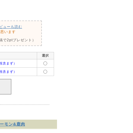
ビューも読む
と思います
で2ptプレゼント）
選択
祝含まず）
祝含まず）
サーモン&鹿肉