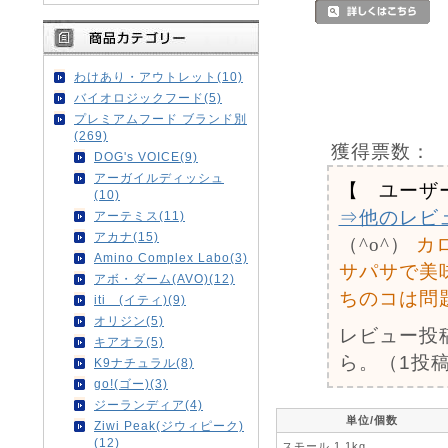
わけあり・アウトレット(10)
バイオロジックフード(5)
プレミアムフード ブランド別
(269)
獲得票数：
DOG's VOICE(9)
アーガイルディッシュ
【 ユーザ
(10)
⇒他のレビ
アーテミス(11)
アカナ(15)
（^o^）
カ
Amino Complex Labo(3)
サパサで美
アボ・ダーム(AVO)(12)
ちのコは問
iti (イティ)(9)
オリジン(5)
レビュー投
キアオラ(5)
ら。（1投稿
K9ナチュラル(8)
go!(ゴー)(3)
ジーランディア(4)
単位/個数
Ziwi Peak(ジウィピーク)
(12)
スモール 1.1kg