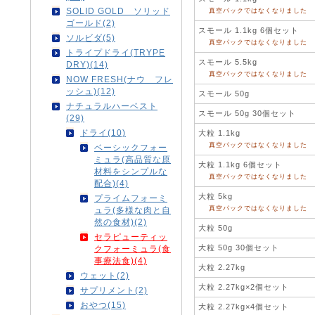
SOLID GOLD ソリッド
真空パックではなくなりました
ゴールド(2)
スモール 1.1kg 6個セット
ソルビダ(5)
真空パックではなくなりました
トライプドライ(TRYPE
スモール 5.5kg
DRY)(14)
真空パックではなくなりました
NOW FRESH(ナウ フレ
ッシュ)(12)
スモール 50g
ナチュラルハーベスト
スモール 50g 30個セット
(29)
ドライ(10)
大粒 1.1kg
真空パックではなくなりました
ベーシックフォー
ミュラ(高品質な原
大粒 1.1kg 6個セット
材料をシンプルな
真空パックではなくなりました
配合)(4)
大粒 5kg
プライムフォーミ
真空パックではなくなりました
ュラ(多様な肉と自
然の食材)(2)
大粒 50g
セラピューティッ
大粒 50g 30個セット
クフォーミュラ(食
事療法食)(4)
大粒 2.27kg
ウェット(2)
大粒 2.27kg×2個セット
サプリメント(2)
おやつ(15)
大粒 2.27kg×4個セット