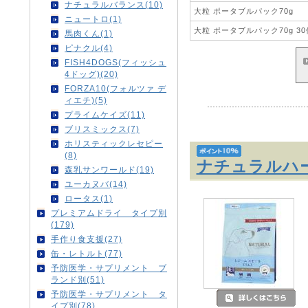
ナチュラルバランス(10)
大粒 ポータブルパック70g
ニュートロ(1)
大粒 ポータブルパック70g 30
馬肉くん(1)
ピナクル(4)
FISH4DOGS(フィッシュ
4ドッグ)(20)
FORZA10(フォルツァ デ
ィエチ)(5)
プライムケイズ(11)
ブリスミックス(7)
ホリスティックレセピー
(8)
ナチュラル
森乳サンワールド(19)
ユーカヌバ(14)
ロータス(1)
プレミアムドライ タイプ別
(179)
手作り食支援(27)
缶・レトルト(77)
予防医学・サプリメント ブ
ランド別(51)
予防医学・サプリメント タ
イプ別(78)