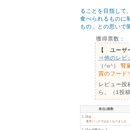
ることを目指して
食べられるものに
もの」との思いで
獲得票数：
【 ユーザ
⇒他のレビ
（^o^）
腎
質のフード
レビュー投
ら。（1投稿
単位|個数
1.1kg
真空パックではなくなりました
1.1kg 6個セット