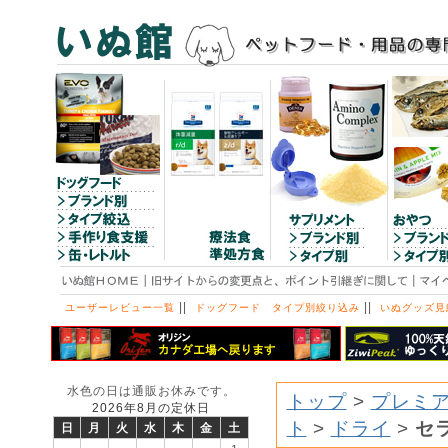
||
||
ユーザーレビュー一覧
ドッグフード タイプ別絞り込み
いぬグッズ見
水色の日は通販お休みです。
トップ
>
プレミア
2026年8月の定休日
ト
>
ドライ
>
セ
日
月
火
水
木
金
土