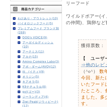
リーフード
ワイルドボアー(イ
わけあり・アウトレット(10)
の仲間)、鶏卵な
バイオロジックフード(5)
プレミアムフード ブランド別
0
(269)
DOG's VOICE(9)
アーガイルディッシュ
獲得票数：
(10)
アーテミス(11)
アカナ(15)
【 ユーザ
Amino Complex Labo(3)
⇒他のレビ
アボ・ダーム(AVO)(12)
（^o^）
数
iti (イティ)(9)
オリジン(5)
今回、新た
キアオラ(5)
いたフード
K9ナチュラル(8)
たところ、
go!(ゴー)(3)
ました。多
ジーランディア(4)
Ziwi Peak(ジウィピーク)
す。
(12)