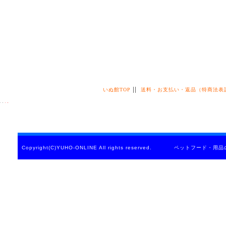
||
いぬ館TOP
送料・お支払い・返品（特商法表
Copyright(C)YUHO-ONLINE All rights reserved. ペットフード