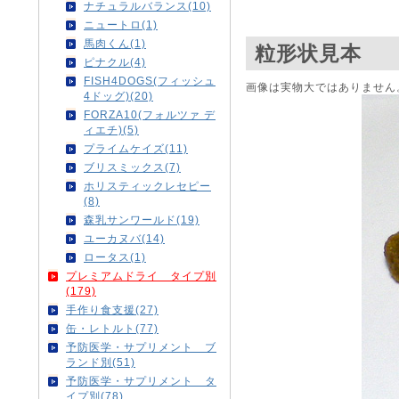
ナチュラルバランス(10)
ニュートロ(1)
馬肉くん(1)
粒形状見本
ピナクル(4)
FISH4DOGS(フィッシュ
画像は実物大ではありません
4ドッグ)(20)
FORZA10(フォルツァ デ
ィエチ)(5)
プライムケイズ(11)
ブリスミックス(7)
ホリスティックレセピー
(8)
森乳サンワールド(19)
ユーカヌバ(14)
ロータス(1)
プレミアムドライ タイプ別
(179)
手作り食支援(27)
缶・レトルト(77)
予防医学・サプリメント ブ
ランド別(51)
予防医学・サプリメント タ
イプ別(78)