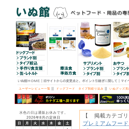
||
||
ユーザーレビュー一覧
ドッグフード タイプ別絞り込み
いぬグッズ見
水色の日は通販お休みです。
【 掲載カテゴリ
2026年8月の定休日
プレミアムフード
日
月
火
水
木
金
土