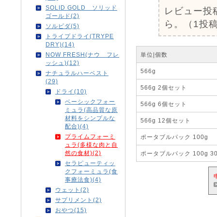
SOLID GOLD ソリッド
レビュー投
ゴールド(2)
ら。（1投稿
ソルビダ(5)
トライプドライ(TRYPE
DRY)(14)
NOW FRESH(ナウ フレ
単位|個数
ッシュ)(12)
566g
ナチュラルハーベスト
(29)
566g 2個セット
ドライ(10)
ベーシックフォー
566g 6個セット
ミュラ(高品質な原
材料をシンプルな
566g 12個セット
配合)(4)
プライムフォーミ
ポータブルパック 100g
ュラ(多様な肉と自
然の食材)(2)
ポータブルパック 100g 3
セラピューティッ
クフォーミュラ(食
事療法食)(4)
ウェット(2)
サプリメント(2)
おやつ(15)