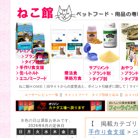
||
||
ユーザーレビュー一覧
キャットフード タイプ別絞り込み
おコメ(
水色の日は通販お休みです。
【 掲載カテゴリ
2026年8月の定休日
手作り食支援
>
日
月
火
水
木
金
土