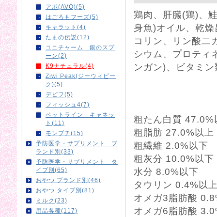
アボ(AVO)(5)
鶏肉、肝臓(鶏)、
はごろもフーズ(5)
身魚)オイル、乾
キャラット(4)
たまの伝説(12)
コリン、リン酸二
ユニチャーム 銀のスプ
シウム、プロティ
ーン(2)
ンガン)、ビタミン
K9ナチュラル(4)
Ziwi Peak(ジーウィピー
ク)(5)
デビフ(5)
フィッシュ4(7)
ペットライン キャネッ
粗たん白質 47.0
ト(11)
粗脂肪 27.0%以上
モンプチ(15)
予防医学・サプリメント ブ
粗繊維 2.0%以下
ランド別(33)
粗灰分 10.0%以下
予防医学・サプリメント タ
イプ別(65)
水分 8.0%以下
おやつ ブランド別(46)
タウリン 0.4%以
おやつ タイプ別(81)
オメガ3脂肪酸 0.
ミルク(23)
オメガ6脂肪酸 3.
用品各種(117)