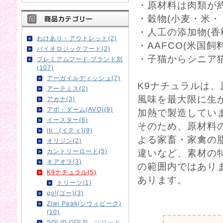
・原材料は肉類が約
・穀物(小麦・米・
・人工の添加物(香
わけあり・アウトレット(2)
・AAFCO(米国
バイオロジックフード(2)
・子猫からシニア
プレミアムフード ブランド別
(107)
アーガイルディッシュ(7)
K9ナチュラルは、
アーテミス(2)
風味を最大限に生
アカナ(3)
アボ・ダーム(AVO)(9)
加熱で製造してい
イースター(6)
そのため、原材料
iti (イティ)(9)
よる家畜・家禽の
オリジン(2)
カントリーロード(5)
違いなど、素材の
キアオラ(3)
の範囲内ではあり
K9ナチュラル(5)
あります。
トリーツ(1)
go!(ゴー)(3)
0
Ziwi Peak(ジウィピーク)
(10)
SOLID GOLD ソリッド