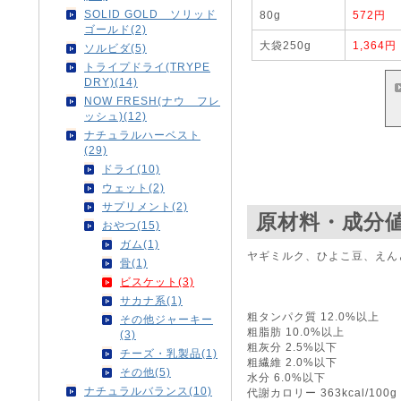
SOLID GOLD ソリッド
80g
572円
ゴールド(2)
大袋250g
1,364円
ソルビダ(5)
トライプドライ(TRYPE
DRY)(14)
NOW FRESH(ナウ フレ
ッシュ)(12)
ナチュラルハーベスト
(29)
ドライ(10)
ウェット(2)
サプリメント(2)
原材料・成分
おやつ(15)
ガム(1)
ヤギミルク、ひよこ豆、えん
骨(1)
ビスケット(3)
サカナ系(1)
粗タンパク質 12.0%以上
その他ジャーキー
粗脂肪 10.0%以上
(3)
粗灰分 2.5%以下
チーズ・乳製品(1)
粗繊維 2.0%以下
その他(5)
水分 6.0%以下
ナチュラルバランス(10)
代謝カロリー 363kcal/100g