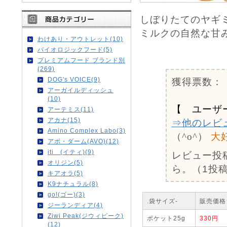
しぼりたてのヤギ
ミルクの自然な甘
わけあり・アウトレット(10)
バイオロジックフード(5)
0
プレミアムフード ブランド別
(269)
DOG's VOICE(9)
獲得票数：
アーガイルディッシュ
(10)
【 ユーザ
アーテミス(11)
アカナ(15)
⇒他のレビ
Amino Complex Labo(3)
（^o^）
大
アボ・ダーム(AVO)(12)
iti (イティ)(9)
レビュー投
オリジン(5)
ら。（1投稿
キアオラ(5)
K9ナチュラル(8)
go!(ゴー)(3)
.袋サイズ-
販売価格
ジーランディア(4)
Ziwi Peak(ジウィピーク)
ポケット25g
330円
(12)