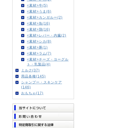
<素材>牛(5)
<素材>うま(6)
<素材>カンガルー(2)
<素材>魚(16)
<素材>鶏(16)
<素材>レバー・内臓(2)
<素材>シカ(8)
<素材>豚(1)
<素材>ラム(7)
<素材>チーズ・ヨーグル
ト・乳製品(4)
ミルク(37)
用品各種(145)
シャンプー・スキンケア
(146)
おもちゃ(17)