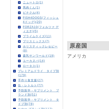
ニュートロ(1)
馬肉くん(1)
ピナクル(4)
FISH4DOGS(フィッシュ
4ドッグ)(20)
FORZA10(フォルツァ デ
ィエチ)(5)
プライムケイズ(11)
ブリスミックス(7)
原産国
ホリスティックレセピー
(8)
アメリカ
森乳サンワールド(19)
ユーカヌバ(14)
ロータス(1)
プレミアムドライ タイプ別
(179)
手作り食支援(27)
缶・レトルト(77)
予防医学・サプリメント ブ
ランド別(51)
予防医学・サプリメント タ
イプ別(78)
おやつ ブランド別(112)