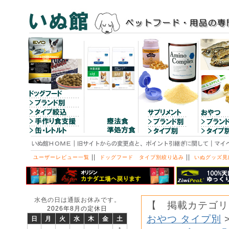
||
||
ユーザーレビュー一覧
ドッグフード タイプ別絞り込み
いぬグッズ見
水色の日は通販お休みです。
【 掲載カテゴリ
2026年8月の定休日
おやつ タイプ別
日
月
火
水
木
金
土