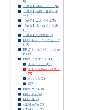
(8)
【健康】関節サポート(6)
【健康】毛艶・皮膚サポ
ート(4)
【健康】ニオイ軽減(5)
【健康】歯・口腔の健康
(17)
【健康】眼の健康(3)
[形状]トレーニングビッツ
(19)
[形状]トッピング・ふりか
け(18)
[形状]ビスケット(11)
ダルフォード(2)
ナチュラルハーベスト
(3)
ビスカル(2)
森乳(4)
[形状]ボーロ(6)
[形状]ガム(4)
[形状]骨(5)
<素材>納豆(2)
<素材>いも(2)