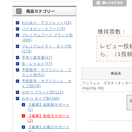
わけあり・アウトレット(10)
バイオロジックフード(5)
獲得票数：
プレミアムフード ブランド別
(269)
レビュー投
プレミアムドライ タイプ別
(179)
ら。（1投稿
手作り食支援(27)
缶・レトルト(77)
予防医学・サプリメント ブ
商品名
ランド別(51)
予防医学・サプリメント タ
アニウェル 子犬すくすくボ
イプ別(78)
60g(20g 3包)
おやつ ブランド別(112)
おやつ タイプ別(180)
【健康】泌尿器サポート
(1)
【健康】免疫力サポート
(2)
【健康】お腹のサポート
(8)