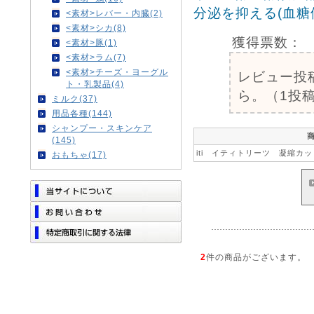
分泌を抑える(血糖
<素材>レバー・内臓(2)
<素材>シカ(8)
獲得票数：
<素材>豚(1)
<素材>ラム(7)
<素材>チーズ・ヨーグル
レビュー投
ト・乳製品(4)
ら。（1投稿
ミルク(37)
用品各種(144)
シャンプー・スキンケア
(145)
iti イティトリーツ 凝縮カッ
おもちゃ(17)
2
件の商品がございます。