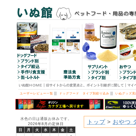
||
||
ユーザーレビュー一覧
ドッグフード タイプ別絞り込み
いぬグッズ見
水色の日は通販お休みです。
トップ
>
おやつ 
2026年8月の定休日
日
月
火
水
木
金
土