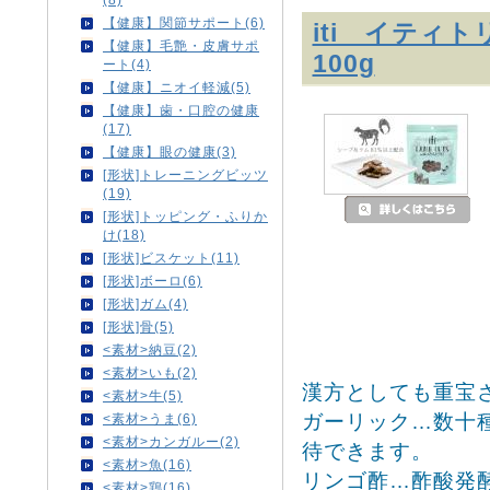
【健康】関節サポート(6)
iti イティ
【健康】毛艶・皮膚サポ
100g
ート(4)
【健康】ニオイ軽減(5)
【健康】歯・口腔の健康
(17)
【健康】眼の健康(3)
[形状]トレーニングビッツ
(19)
[形状]トッピング・ふりか
け(18)
[形状]ビスケット(11)
[形状]ボーロ(6)
[形状]ガム(4)
[形状]骨(5)
<素材>納豆(2)
<素材>いも(2)
漢方としても重宝
<素材>牛(5)
ガーリック…数十
<素材>うま(6)
<素材>カンガルー(2)
待できます。
<素材>魚(16)
リンゴ酢…酢酸発
<素材>鶏(16)