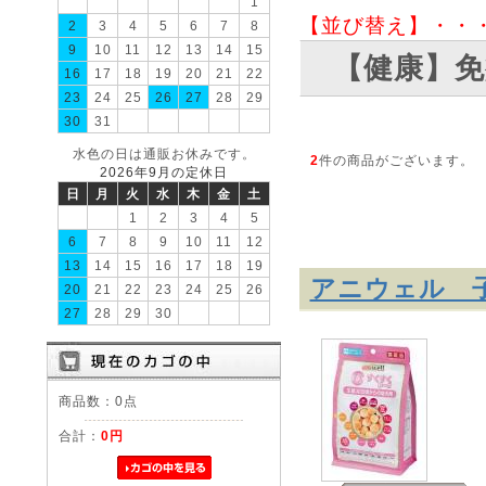
1
【並び替え】・・
2
3
4
5
6
7
8
9
10
11
12
13
14
15
【健康】免
16
17
18
19
20
21
22
23
24
25
26
27
28
29
30
31
水色の日は通販お休みです。
2
件の商品がございます。
2026年9月の定休日
日
月
火
水
木
金
土
1
2
3
4
5
6
7
8
9
10
11
12
13
14
15
16
17
18
19
アニウェル 子犬
20
21
22
23
24
25
26
27
28
29
30
商品数：0点
合計：
0円