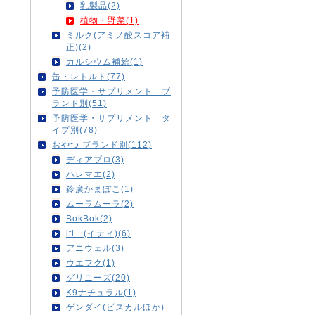
乳製品(2)
植物・野菜(1)
ミルク(アミノ酸スコア補
正)(2)
カルシウム補給(1)
缶・レトルト(77)
予防医学・サプリメント ブ
ランド別(51)
予防医学・サプリメント タ
イプ別(78)
おやつ ブランド別(112)
ディアブロ(3)
ハレマエ(2)
鈴廣かまぼこ(1)
ムーラムーラ(2)
BokBok(2)
iti (イティ)(6)
アニウェル(3)
ウエフク(1)
グリニーズ(20)
K9ナチュラル(1)
ゲンダイ(ビスカルほか)