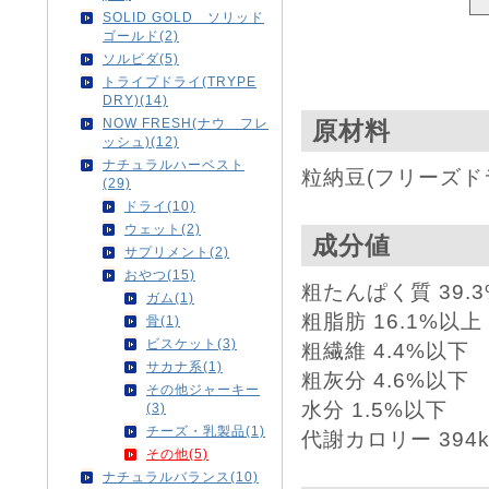
SOLID GOLD ソリッド
ゴールド(2)
ソルビダ(5)
トライプドライ(TRYPE
DRY)(14)
NOW FRESH(ナウ フレ
原材料
ッシュ)(12)
ナチュラルハーベスト
粒納豆(フリーズド
(29)
ドライ(10)
ウェット(2)
成分値
サプリメント(2)
おやつ(15)
粗たんぱく質 39.
ガム(1)
粗脂肪 16.1%以上
骨(1)
ビスケット(3)
粗繊維 4.4%以下
サカナ系(1)
粗灰分 4.6%以下
その他ジャーキー
水分 1.5%以下
(3)
チーズ・乳製品(1)
代謝カロリー 394kc
その他(5)
ナチュラルバランス(10)