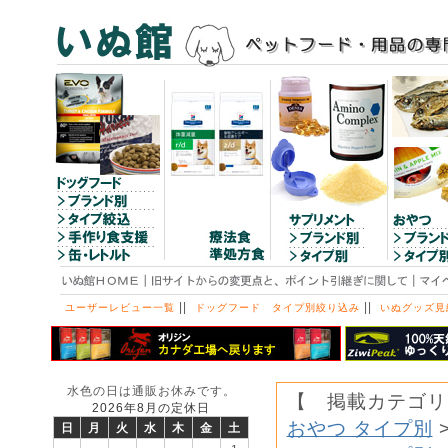
||
||
ユーザーレビュー一覧
ドッグフード タイプ別絞り込み
いぬグッズ見
水色の日は通販お休みです。
【 掲載カテゴリ
2026年8月の定休日
おやつ タイプ別
日
月
火
水
木
金
土