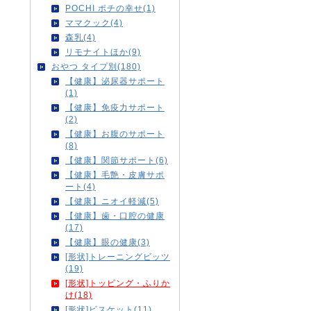
POCHI ポチの幸せ(1)
ママクック(4)
森乳(4)
リモナイトほか(9)
おやつ タイプ別(180)
【健康】泌尿器サポート
(1)
【健康】免疫力サポート
(2)
【健康】お腹のサポート
(8)
【健康】関節サポート(6)
【健康】毛艶・皮膚サポ
ート(4)
【健康】ニオイ軽減(5)
【健康】歯・口腔の健康
(17)
【健康】眼の健康(3)
[形状]トレーニングビッツ
(19)
[形状]トッピング・ふりか
け(18)
[形状]ビスケット(11)