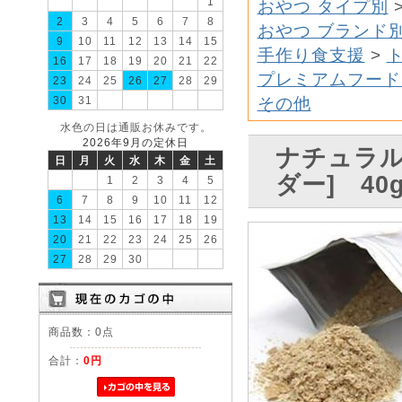
1
おやつ タイプ別
2
3
4
5
6
7
8
おやつ ブランド
9
10
11
12
13
14
15
手作り食支援
>
16
17
18
19
20
21
22
プレミアムフード
23
24
25
26
27
28
29
30
31
その他
水色の日は通販お休みです。
2026年9月の定休日
ナチュラル
日
月
火
水
木
金
土
ダー] 40
1
2
3
4
5
6
7
8
9
10
11
12
13
14
15
16
17
18
19
20
21
22
23
24
25
26
27
28
29
30
商品数：0点
合計：
0円