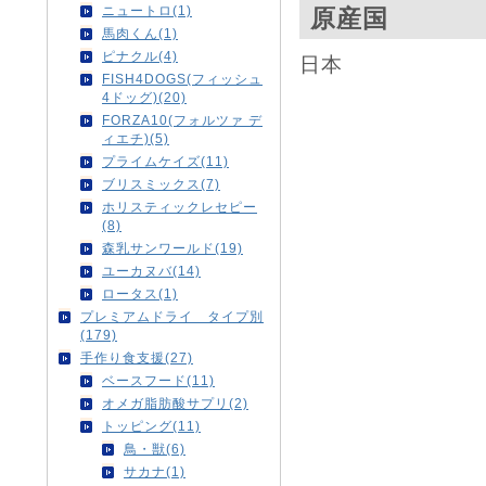
ニュートロ(1)
原産国
馬肉くん(1)
ピナクル(4)
日本
FISH4DOGS(フィッシュ
4ドッグ)(20)
FORZA10(フォルツァ デ
ィエチ)(5)
プライムケイズ(11)
ブリスミックス(7)
ホリスティックレセピー
(8)
森乳サンワールド(19)
ユーカヌバ(14)
ロータス(1)
プレミアムドライ タイプ別
(179)
手作り食支援(27)
ベースフード(11)
オメガ脂肪酸サプリ(2)
トッピング(11)
鳥・獣(6)
サカナ(1)