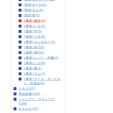
[形状]ボーロ(6)
[形状]ガム(4)
[形状]骨(5)
<素材>納豆(2)
<素材>いも(2)
<素材>牛(5)
<素材>うま(6)
<素材>カンガルー(2)
<素材>魚(16)
<素材>鶏(16)
<素材>レバー・内臓(2)
<素材>シカ(8)
<素材>豚(1)
<素材>ラム(7)
<素材>チーズ・ヨーグル
ト・乳製品(4)
ミルク(37)
用品各種(145)
シャンプー・スキンケア
(146)
おもちゃ(17)