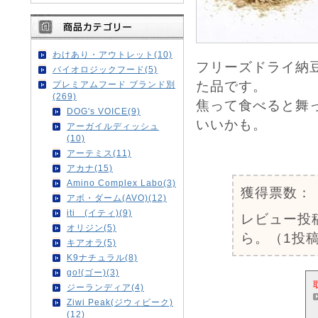
わけあり・アウトレット(10)
フリーズドライ納
バイオロジックフード(5)
た品です。
プレミアムフード ブランド別
(269)
焦って食べると舞
DOG's VOICE(9)
いいかも。
アーガイルディッシュ
(10)
0
アーテミス(11)
アカナ(15)
Amino Complex Labo(3)
獲得票数：
アボ・ダーム(AVO)(12)
iti (イティ)(9)
レビュー投
オリジン(5)
ら。（1投稿
キアオラ(5)
K9ナチュラル(8)
go!(ゴー)(3)
ジーランディア(4)
Ziwi Peak(ジウィピーク)
(12)