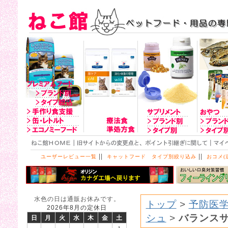
||
||
ユーザーレビュー一覧
キャットフード タイプ別絞り込み
おコメ(
水色の日は通販お休みです。
トップ
>
予防医学
2026年8月の定休日
シュ
>
バランス
日
月
火
水
木
金
土