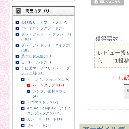
わけあり・アウトレット(2)
バイオロジックフード(2)
プレミアムフード ブランド別
獲得票数：
(107)
プレミアムドライ タイプ別
(58)
レビュー投
手作り食支援(20)
ら。（1投稿
缶・レトルト(93)
予防医学・サプリメント ブ
ランド別(33)
申し
アーガイルディッシュ(6)
バランスサプリ(2)
シンプル素材サプリ
(4)
アニマストラス(2)
Amino Complex アミノ
コンプレックス(12)
カントリーロード(1)
サイペット(1)