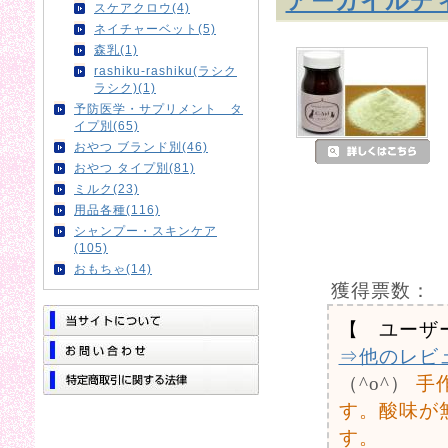
アーガイルディ
スケアクロウ(4)
ネイチャーベット(5)
森乳(1)
rashiku-rashiku(ラシク
ラシク)(1)
予防医学・サプリメント タ
イプ別(65)
おやつ ブランド別(46)
おやつ タイプ別(81)
ミルク(23)
用品各種(116)
シャンプー・スキンケア
(105)
おもちゃ(14)
獲得票数：
【 ユーザ
⇒他のレビ
（^o^）
手
す。酸味が
す。