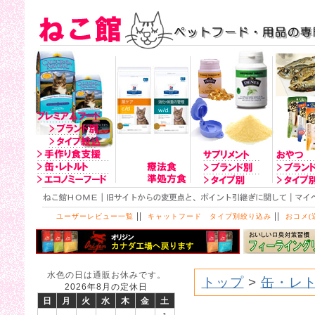
||
||
ユーザーレビュー一覧
キャットフード タイプ別絞り込み
おコメ(
水色の日は通販お休みです。
トップ
>
缶・レ
2026年8月の定休日
日
月
火
水
木
金
土