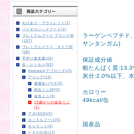
わけあり・アウトレット(2)
バイオロジックフード(2)
ラーゲンペプチド、
プレミアムフード ブランド別
(107)
サンタンガム)
プレミアムドライ タイプ別
(58)
手作り食支援(20)
保証成分値
缶・レトルト(93)
粗たんぱく質:13.
Applaws(アプローズ)(3)
灰分:2.0%以下、水
アイシア(15)
健康缶パウチ(5)
純缶ミニ3P(5)
カロリー
金缶ミニ(4)
49kcal/缶
15歳からの金缶ミニ
(1)
アボ(AVO)(5)
はごろもフーズ(5)
国産品
キャラット(4)
たまの伝説(12)