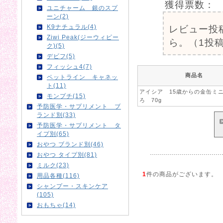
獲得票数：
ユニチャーム 銀のスプ
ーン(2)
K9ナチュラル(4)
レビュー投
Ziwi Peak(ジーウィピー
ら。（1投稿
ク)(5)
デビフ(5)
フィッシュ4(7)
商品名
ペットライン キャネッ
ト(11)
アイシア 15歳からの金缶ミ
モンプチ(15)
ろ 70g
予防医学・サプリメント ブ
ランド別(33)
予防医学・サプリメント タ
イプ別(65)
おやつ ブランド別(46)
おやつ タイプ別(81)
ミルク(23)
1
件の商品がございます。
用品各種(116)
シャンプー・スキンケア
(105)
おもちゃ(14)