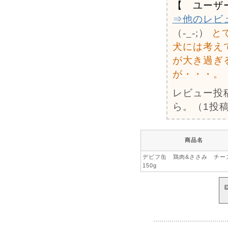
【 ユーザ
⇒他のレビ
（-_-;）
と
犬には考え
が大き過ぎ
が・・・。
レビュー投
ら。（1投稿
商品名
デビフ缶 鶏肉&ささみ チ
150g