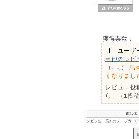
獲得票数：
【 ユーザ
⇒他のレビ
（-_-;）
馬
くなりまし
レビュー投
ら。（1投稿
商品名
デビフ缶 馬肉のスープ煮 65