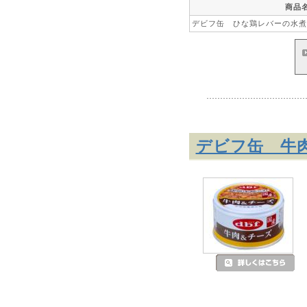
商品
デビフ缶 ひな鶏レバーの水煮 
デビフ缶 牛肉