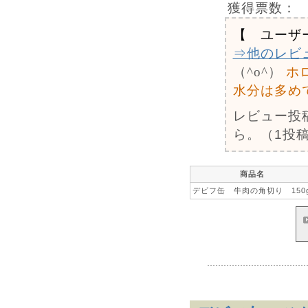
獲得票数：
【 ユーザ
⇒他のレビ
（^o^）
ホ
水分は多め
レビュー投
ら。（1投稿
商品名
デビフ缶 牛肉の角切り 150