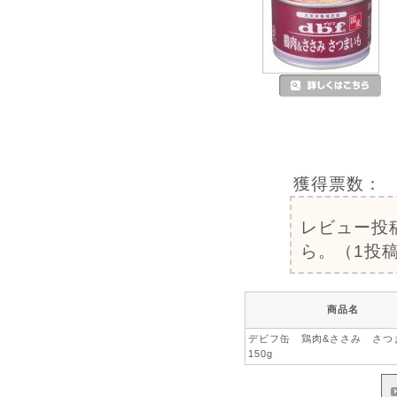
獲得票数：
レビュー投
ら。（1投稿
商品名
デビフ缶 鶏肉&ささみ さ
150g