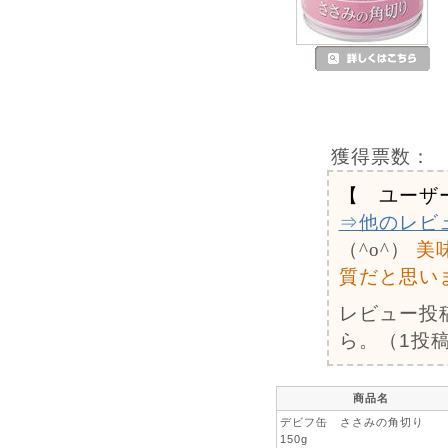
獲得票数：
【 ユーザ
⇒他のレビ
（^o^）
美
質だと思い
レビュー投
ら。（1投稿
商品名
デビフ缶 ささみの角切り
150g