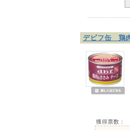
デビフ缶 鶏肉
獲得票数：