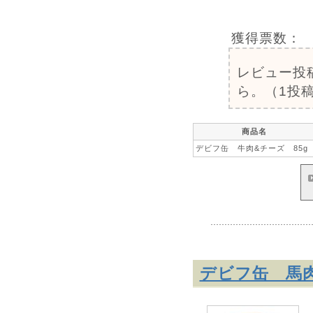
獲得票数：
レビュー投
ら。（1投稿
商品名
デビフ缶 牛肉&チーズ 85g
デビフ缶 馬肉