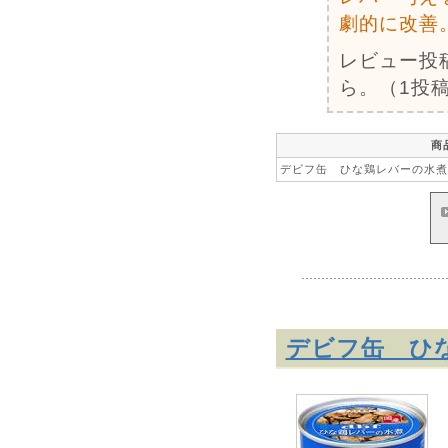
劇的に改善
レビュー投
ら。（1投稿
商
デビフ缶 ひな鶏レバーの水煮 
デビフ缶 ひな