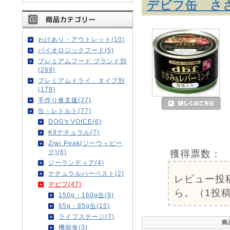
デビフ缶 ささ
わけあり・アウトレット(10)
バイオロジックフード(5)
プレミアムフード ブランド別
(269)
プレミアムドライ タイプ別
(179)
手作り食支援(27)
缶・レトルト(77)
DOG's VOICE(6)
K9ナチュラル(7)
Ziwi Peak(ジーウィピー
獲得票数：
ク)(6)
ジーランディア(4)
ナチュラルハーベスト(2)
レビュー投
デビフ(47)
ら。（1投稿
150g・160g缶(9)
65g・85g缶(15)
ライフステージ(7)
商
機能食(3)