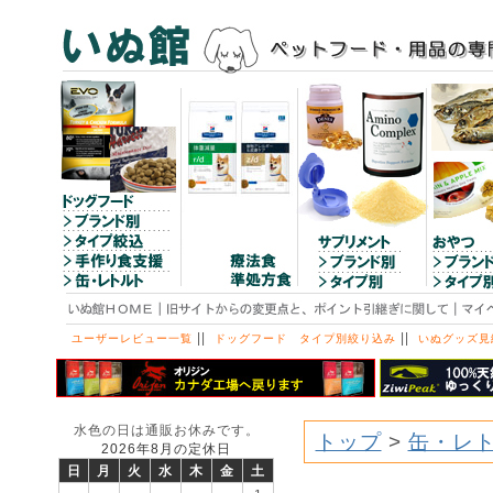
||
||
ユーザーレビュー一覧
ドッグフード タイプ別絞り込み
いぬグッズ見
水色の日は通販お休みです。
トップ
>
缶・レ
2026年8月の定休日
日
月
火
水
木
金
土