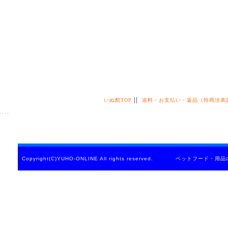
||
いぬ館TOP
送料・お支払い・返品（特商法表
Copyright(C)YUHO-ONLINE All rights reserved. ペットフード