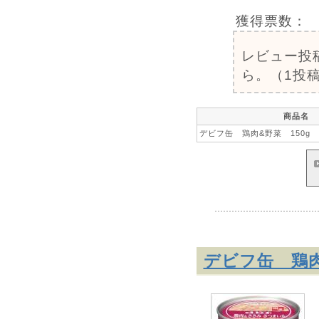
獲得票数：
レビュー投
ら。（1投稿
商品名
デビフ缶 鶏肉&野菜 150g
デビフ缶 鶏肉