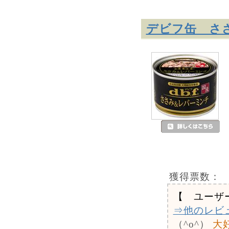
デビフ缶 ささ
獲得票数：
【 ユーザ
⇒他のレビ
（^o^）
大