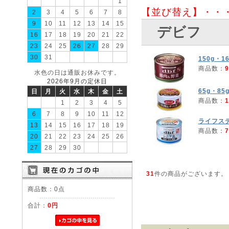
1
【並び替え】・・
2
3
4
5
6
7
8
9
10
11
12
13
14
15
デビフ
16
17
18
19
20
21
22
23
24
25
26
27
28
29
30
31
150g・1
商品数：
9
水色の日は通販お休みです。
2026年9月の定休日
65g・85
日
月
火
水
木
金
土
商品数：
1
1
2
3
4
5
6
7
8
9
10
11
12
ライフス
13
14
15
16
17
18
19
商品数：
7
20
21
22
23
24
25
26
27
28
29
30
31
件の商品がございます。
商品数：0点
合計：
0円