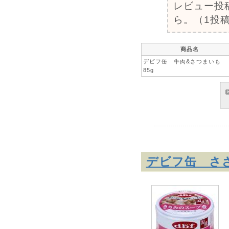
レビュー投
ら。（1投稿
商品名
デビフ缶 牛肉&さつまいも
85g
デビフ缶 ささ