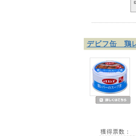
デビフ缶 鶏レ
獲得票数：