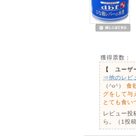
獲得票数：
【 ユーザ
⇒他のレビ
（^o^）
食
グをして与
とても食い
レビュー投
ら。（1投稿