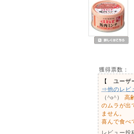
獲得票数：
【 ユーザ
⇒他のレビ
（^o^）
高
のムラが出
ません。
喜んで食べ
レビュー投