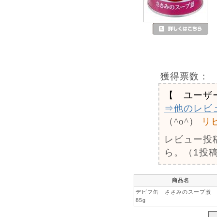
獲得票数：
【 ユーザ
⇒他のレビ
（^o^）
リ
レビュー投
ら。（1投稿
商品名
デビフ缶 ささみのスープ煮
85g