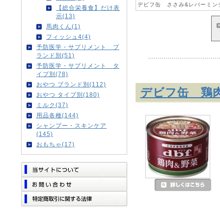
デビフ缶 ささみ&レバーミンチ
【総合栄養食】だけ表
示(13)
馬肉くん(1)
フィッシュ4(4)
予防医学・サプリメント ブ
ランド別(51)
予防医学・サプリメント タ
イプ別(78)
おやつ ブランド別(112)
デビフ缶 鶏肉
おやつ タイプ別(180)
ミルク(37)
用品各種(144)
シャンプー・スキンケア
(145)
おもちゃ(17)