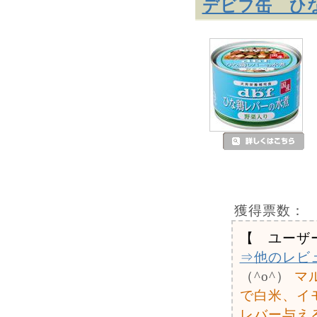
デビフ缶 ひな
獲得票数：
【 ユーザ
⇒他のレビ
（^o^）
マ
で白米、イ
レバー与え