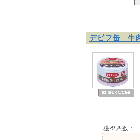
デビフ缶 牛肉
獲得票数：