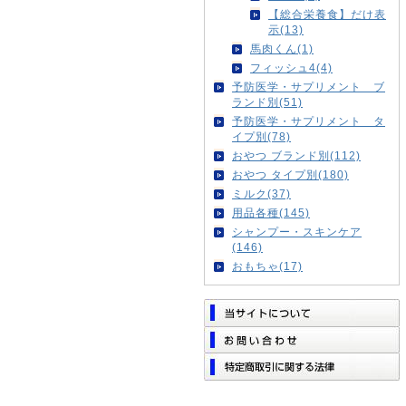
【総合栄養食】だけ表
示(13)
馬肉くん(1)
フィッシュ4(4)
予防医学・サプリメント ブ
ランド別(51)
予防医学・サプリメント タ
イプ別(78)
おやつ ブランド別(112)
おやつ タイプ別(180)
ミルク(37)
用品各種(145)
シャンプー・スキンケア
(146)
おもちゃ(17)