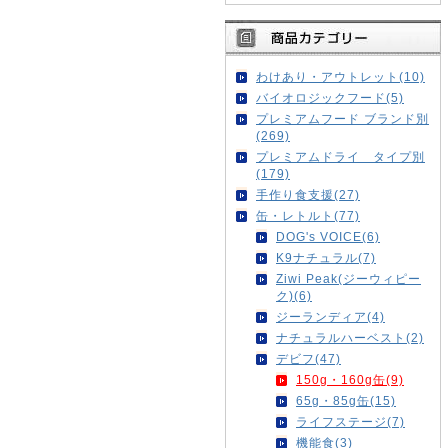
わけあり・アウトレット(10)
バイオロジックフード(5)
プレミアムフード ブランド別
(269)
プレミアムドライ タイプ別
(179)
手作り食支援(27)
缶・レトルト(77)
DOG's VOICE(6)
K9ナチュラル(7)
Ziwi Peak(ジーウィピー
ク)(6)
ジーランディア(4)
ナチュラルハーベスト(2)
デビフ(47)
150g・160g缶(9)
65g・85g缶(15)
ライフステージ(7)
機能食(3)