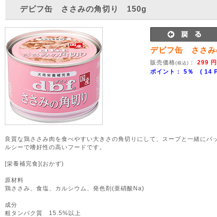
デビフ缶 ささみの角切り 150g
デビフ缶 ささみ
販売価格
：
299 円
(税込)
ポイント： 5％ ( 14 P
良質な鶏ささみ肉を食べやすい大きさの角切りにして、スープと一緒にパッ
ルシーで嗜好性の高いフードです。
[栄養補完食](おかず)
原材料
鶏ささみ、食塩、カルシウム、発色剤(亜硝酸Na)
成分
粗タンパク質 15.5%以上