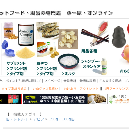
||
||
||
 タイプ別絞り込み
いぬグッズ見繕い
わけあり・アウトレット
1円フードサンプ
【 掲載カテゴリ 】
缶・レトルト
>
デビフ
>
150g・160g缶