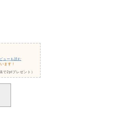
ビューも読む
思います！
で2ptプレゼント）