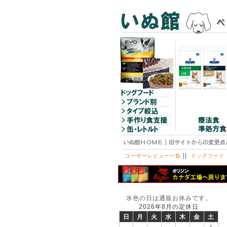
||
ユーザーレビュー一覧
ドッグフード
水色の日は通販お休みです。
2026年8月の定休日
日
月
火
水
木
金
土