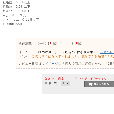
粗脂肪 0.5%以上
粗繊維 0.5%以下
粗灰分 1.1%以下
水分 83.5%以下
ナトリウム 0.11%以下
70kcal/100g
0
獲得票数：
（^o^）(
31
票) ／ （-_-;）(
0
票)
【 ユーザー様の評判 】 （最新の1件を表示中）
⇒他のレ
美味しそうに食べてくれました。信頼できる品質だと
（^o^）
レビュー投稿は
マイページ
の「購入済商品の評価」から。（1投稿
取寄せ 通常１～３日で入荷（日祝含まず）
個 数