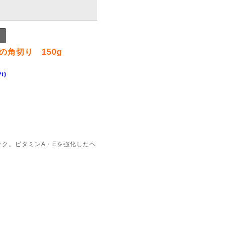
の角切り 150g
t)
ク。ビタミンA・Eを強化したヘ