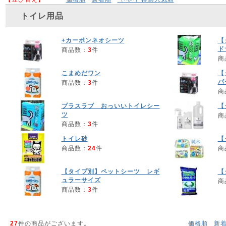
トイレ用品
+カーボンネオシーツ
【
ド
商品数：
3
件
商
こまめだワン
【
パ
商品数：
3
件
商
プラスラブ おっいいトイレシー
【
ツ
商
商品数：
3
件
トイレ砂
【
商品数：
24
件
商
【タイプ別】ペットシーツ レギ
【
ュラーサイズ
商
商品数：
3
件
27
件の商品がございます。
価格順
新