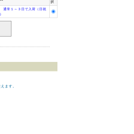
択
 通常１～３日で入荷（日祝
）
使えます。