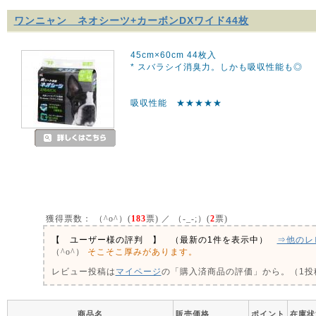
ワンニャン ネオシーツ+カーボンDXワイド44枚
45cm×60cm 44枚入
* スバラシイ消臭力。しかも吸収性能も◎
吸収性能 ★★★★★
獲得票数：
（^o^）(
183
票) ／ （-_-;）(
2
票)
【 ユーザー様の評判 】 （最新の1件を表示中）
⇒他のレ
そこそこ厚みがあります。
（^o^）
レビュー投稿は
マイページ
の「購入済商品の評価」から。（1投稿
商品名
販売価格
ポイント
在庫状