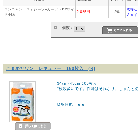
ワンニャン ネオシーツ+カーボンDXワイ
取寄せ
2,025円
2%
ド44枚
含まず
個数：
こまめだワン レギュラー 160枚入 (R)
34cm×45cm 160枚入
*枚数多いです。性能はそれなり。ちゃんと
吸収性能 ★★