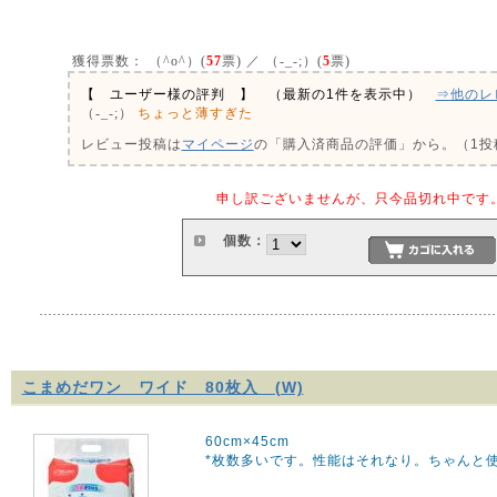
獲得票数：
（^o^）(
57
票) ／ （-_-;）(
5
票)
【 ユーザー様の評判 】 （最新の1件を表示中）
⇒他のレ
ちょっと薄すぎた
（-_-;）
レビュー投稿は
マイページ
の「購入済商品の評価」から。（1投稿
申し訳ございませんが、只今品切れ中です
個数：
こまめだワン ワイド 80枚入 (W)
60cm×45cm
*枚数多いです。性能はそれなり。ちゃんと