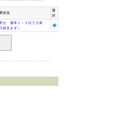
選
庫状況
択
寄せ 通常１～３日で入荷
日祝含まず）