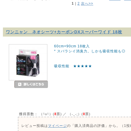
1
 | 
2
次へ>>
ワンニャン ネオシーツ+カーボンDXスーパーワイド 18枚
60cm×90cm 18枚入
* スバラシイ消臭力。しかも吸収性能も◎
吸収性能 ★★★★★
獲得票数：
（^o^）(
8
票) ／ （-_-;）(
0
票)
レビュー投稿は
マイページ
の「購入済商品の評価」から。（1投稿