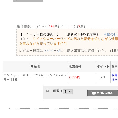
獲得票数：
（^o^）(
196
票) ／ （-_-;）(
7
票)
【 ユーザー様の評判 】 （最新の1件を表示中）
⇒他のレ
ワイドやスーパーワイドの汚れた部分を切りながら使
（^o^）
を重ねながら使っています(^^)
レビュー投稿は
マイページ
の「購入済商品の評価」から。（1投稿
商品名
販売価格
ポイント
在庫
ワンニャン ネオシーツ+カーボンDXレギュ
取寄
2,025円
2%
ラー 88枚
祝含
個数：