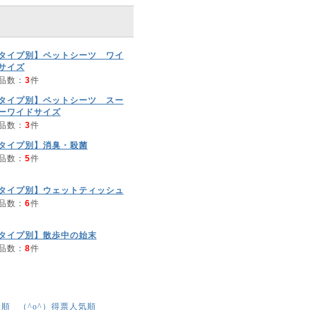
タイプ別】ペットシーツ ワイ
サイズ
品数：
3
件
タイプ別】ペットシーツ スー
ーワイドサイズ
品数：
3
件
タイプ別】消臭・殺菌
品数：
5
件
タイプ別】ウェットティッシュ
品数：
6
件
タイプ別】散歩中の始末
品数：
8
件
着順
得票人気順
（^o^）