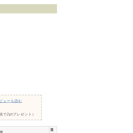
ビューも読む
で2ptプレゼント）
選
況