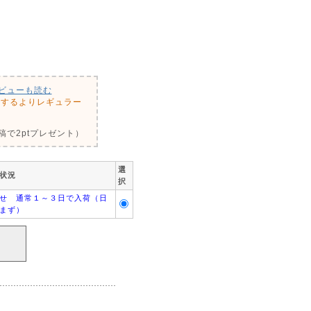
ビューも読む
用するよりレギュラー
で2ptプレゼント）
選
状況
択
せ 通常１～３日で入荷（日
まず）