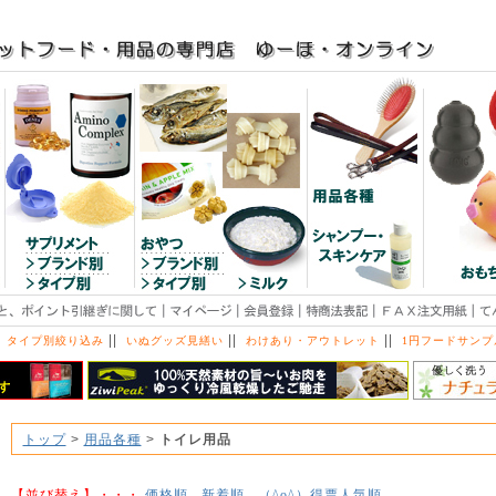
||
||
||
 タイプ別絞り込み
いぬグッズ見繕い
わけあり・アウトレット
1円フードサンプ
トップ
>
用品各種
>
トイレ用品
【並び替え】・・・
価格順
新着順
得票人気順
（^o^）