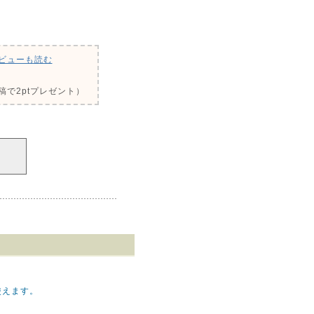
ビューも読む
で2ptプレゼント）
。
使えます。