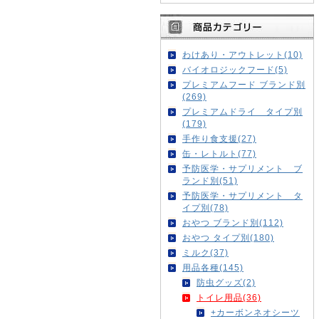
わけあり・アウトレット(10)
バイオロジックフード(5)
プレミアムフード ブランド別
(269)
プレミアムドライ タイプ別
(179)
手作り食支援(27)
缶・レトルト(77)
予防医学・サプリメント ブ
ランド別(51)
予防医学・サプリメント タ
イプ別(78)
おやつ ブランド別(112)
おやつ タイプ別(180)
ミルク(37)
用品各種(145)
防虫グッズ(2)
トイレ用品(36)
+カーボンネオシーツ