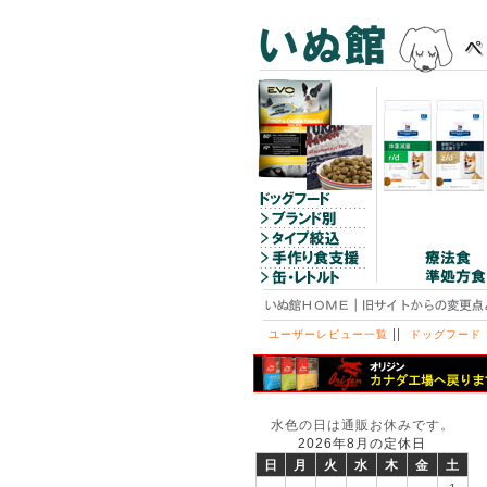
||
ユーザーレビュー一覧
ドッグフード
水色の日は通販お休みです。
2026年8月の定休日
日
月
火
水
木
金
土