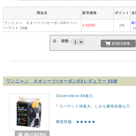
商品名
販売価格
ポイント
在
ワンニャン ネオシーツ+カーボンDXスーパ
取
2,025円
2%
ーワイド 18枚
（
個数：
ワンニャン ネオシーツ+カーボンDXレギュラー 88枚
34cm×45cm 88枚入
* スバラシイ消臭力。しかも吸収性能も◎
吸収性能 ★★★★★