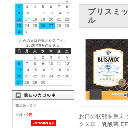
1
2
3
4
5
6
7
8
ブリスミッ
9
10
11
12
13
14
15
ル
16
17
18
19
20
21
22
23
24
25
26
27
28
29
30
31
水色の日は通販お休みです。
2026年9月の定休日
日
月
火
水
木
金
土
1
2
3
4
5
6
7
8
9
10
11
12
13
14
15
16
17
18
19
20
21
22
23
24
25
26
27
28
29
30
商品数：0点
合計：
0円
お口の状態を整えて
クス茸・乳酸菌 E