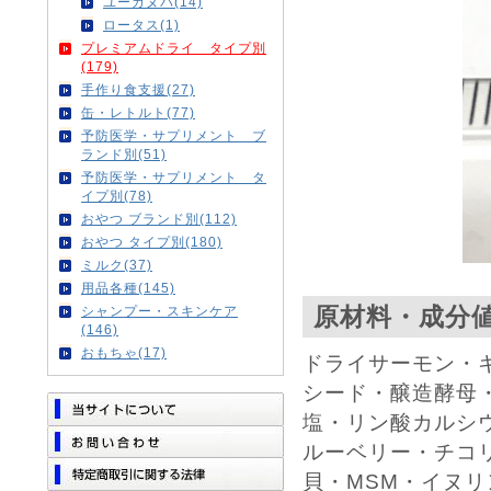
ユーカヌバ(14)
ロータス(1)
プレミアムドライ タイプ別
(179)
手作り食支援(27)
缶・レトルト(77)
予防医学・サプリメント ブ
ランド別(51)
予防医学・サプリメント タ
イプ別(78)
おやつ ブランド別(112)
おやつ タイプ別(180)
ミルク(37)
用品各種(145)
原材料・成分
シャンプー・スキンケア
(146)
おもちゃ(17)
ドライサーモン・
シード・醸造酵母
塩・リン酸カルシ
ルーベリー・チコ
貝・MSM・イヌ