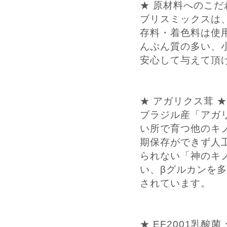
★ 原材料へのこだ
ブリスミックスは
存料・着色料は使
んぷん質の多い、
安心して与えて頂
★ アガリクス茸 ★
ブラジル産「アガ
い所で育つ他のキ
期保存ができず人
られない「神のキ
い、βグルカンを
されています。
★ EF2001乳酸菌