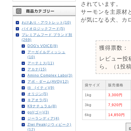
されています。
サーモンを主原材
が気になる犬、カ
わけあり・アウトレット(10)
バイオロジックフード(5)
0
プレミアムフード ブランド別
(269)
DOG's VOICE(9)
獲得票数：
アーガイルディッシュ
(10)
レビュー投
アーテミス(11)
ら。（1投稿
アカナ(15)
Amino Complex Labo(3)
アボ・ダーム(AVO)(12)
袋サイズ
販売価格
iti (イティ)(9)
オリジン(5)
1kg
3,300円
キアオラ(5)
3kg
7,920円
K9ナチュラル(8)
go!(ゴー)(3)
6kg
14,850円
ジーランディア(4)
Ziwi Peak(ジウィピーク)
(12)