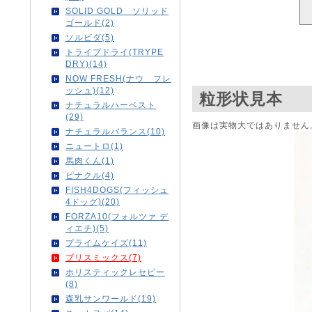
SOLID GOLD ソリッド
ゴールド(2)
ソルビダ(5)
トライプドライ(TRYPE
DRY)(14)
NOW FRESH(ナウ フレ
ッシュ)(12)
粒形状見本
ナチュラルハーベスト
(29)
画像は実物大ではありません
ナチュラルバランス(10)
ニュートロ(1)
馬肉くん(1)
ピナクル(4)
FISH4DOGS(フィッシュ
4ドッグ)(20)
FORZA10(フォルツァ デ
ィエチ)(5)
プライムケイズ(11)
ブリスミックス(7)
ホリスティックレセピー
(8)
森乳サンワールド(19)