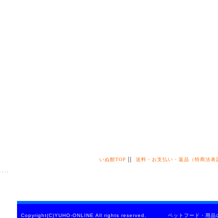
||
いぬ館TOP
送料・お支払い・返品（特商法表
Copyright(C)YUHO-ONLINE All rights reserved. ペットフード