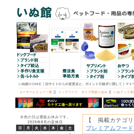
||
||
ユーザーレビュー一覧
ドッグフード タイプ別絞り込み
いぬグッズ見
水色の日は通販お休みです。
【 掲載カテゴリ
2026年8月の定休日
プレミアムフード
日
月
火
水
木
金
土