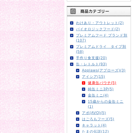
わけあり・アウトレット(2)
バイオロジックフード(2)
プレミアムフード ブランド別
(107)
プレミアムドライ タイプ別
(58)
手作り食支援(20)
缶・レトルト(93)
Applaws(アプローズ)(3)
アイシア(15)
健康缶パウチ(5)
純缶ミニ3P(5)
金缶ミニ(4)
15歳からの金缶ミニ
(1)
アボ(AVO)(5)
はごろもフーズ(5)
キャラット(4)
たまの伝説(12)