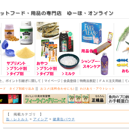
||
||
ード タイプ別絞り込み
おコメ(送料合わせにも)
わけあり・アウトレット
【 掲載カテゴリ 】
缶・レトルト
>
アイシア
>
健康缶パウチ