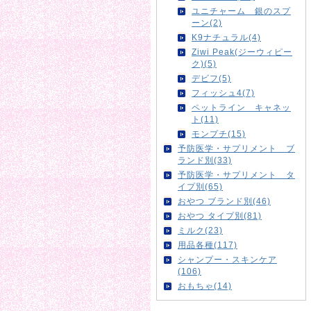
ユニチャーム 銀のスプ
ーン(2)
K9ナチュラル(4)
Ziwi Peak(ジーウィピー
ク)(5)
デビフ(5)
フィッシュ4(7)
ペットライン キャネッ
ト(11)
モンプチ(15)
予防医学・サプリメント ブ
ランド別(33)
予防医学・サプリメント タ
イプ別(65)
おやつ ブランド別(46)
おやつ タイプ別(81)
ミルク(23)
用品各種(117)
シャンプー・スキンケア
(106)
おもちゃ(14)