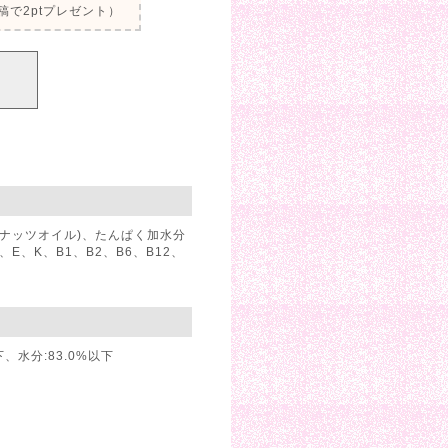
で2ptプレゼント）
コナッツオイル)、たんぱく加水分
、K、B1、B2、B6、B12、
下、水分:83.0%以下