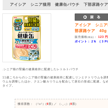
アイシア シニア猫用 健康缶パウチ 下部尿路ケア 
アイシア シニア
部尿路ケア 40g
販売価格
：
123 円
(税込)
ポイント： 2％ ( 3 Pt
.シニア猫の腎臓の健康維持に配慮したレトルトパウチ
11歳ころからのシニア猫の腎臓の健康維持に配慮しリンとナトリウムを調
ウムを調整したほか、クエン酸カリウムを配合して尿石の形成に配慮。な
タイプ。
0
獲得票数：
（^o^）(
0
票) ／ （-_-;）(
0
票)