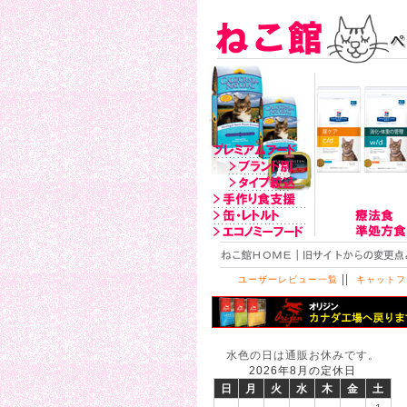
||
ユーザーレビュー一覧
キャットフ
水色の日は通販お休みです。
2026年8月の定休日
日
月
火
水
木
金
土