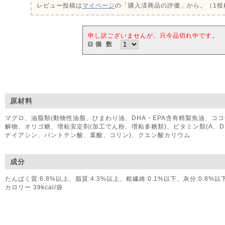
レビュー投稿は
マイページ
の「購入済商品の評価」から。（1投稿
申し訳ございませんが、只今品切れ中です。
個 数
原材料
マグロ、油脂類(動物性油脂、ひまわり油、DHA・EPA含有精製魚油、コ
解物、オリゴ糖、増粘安定剤(加工でん粉、増粘多糖類)、ビタミン類(A、D、E
ナイアシン、パントテン酸、葉酸、コリン)、クエン酸カリウム
成分
たんぱく質:6.8%以上、脂質:4.3%以上、粗繊維:0.1%以下、灰分:0.8%以
カロリー 39kcal/袋