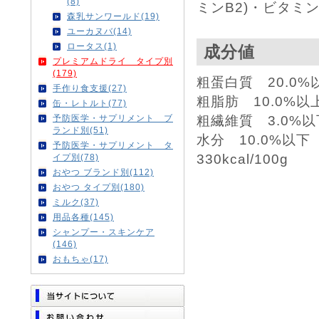
(8)
ミンB2)・ビタミン
森乳サンワールド(19)
ユーカヌバ(14)
ロータス(1)
成分値
プレミアムドライ タイプ別
(179)
粗蛋白質 20.0%
手作り食支援(27)
粗脂肪 10.0%以
缶・レトルト(77)
予防医学・サプリメント ブ
粗繊維質 3.0%以
ランド別(51)
水分 10.0%以下
予防医学・サプリメント タ
330kcal/100g
イプ別(78)
おやつ ブランド別(112)
おやつ タイプ別(180)
ミルク(37)
用品各種(145)
シャンプー・スキンケア
(146)
おもちゃ(17)