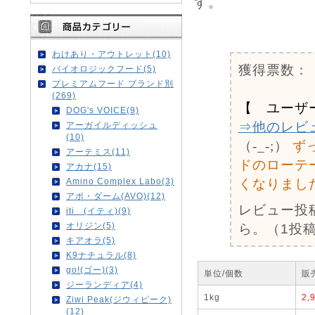
す。
0
わけあり・アウトレット(10)
獲得票数：
バイオロジックフード(5)
プレミアムフード ブランド別
(269)
【 ユーザ
DOG's VOICE(9)
⇒他のレビ
アーガイルディッシュ
(10)
（-_-;）
ず
アーテミス(11)
ドのローテ
アカナ(15)
Amino Complex Labo(3)
くなりまし
アボ・ダーム(AVO)(12)
レビュー投
iti (イティ)(9)
オリジン(5)
ら。（1投稿
キアオラ(5)
K9ナチュラル(8)
go!(ゴー)(3)
単位/個数
販
ジーランディア(4)
1kg
2,
Ziwi Peak(ジウィピーク)
(12)