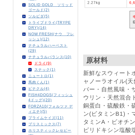
2.27kg
6,
SOLID GOLD ソリッド
ゴールド(2)
ソルビダ(5)
トライプドライ(TRYPE
DRY)(14)
NOW FRESH(ナウ フレ
ッシュ)(12)
ナチュラルハーベスト
(29)
ナチュラルバランス(10)
原材料
ドライ(9)
スナック(1)
新鮮なスウィート
ニュートロ(1)
ャノーラオイル(
馬肉くん(1)
バー・自然風味・
ピナクル(4)
FISH4DOGS(フィッシュ
ウリン・天然混合
4ドッグ)(20)
銅蛋白・硫酸鉄・
FORZA10(フォルツァ デ
ィエチ)(5)
ン(ビタミンB1)
プライムケイズ(11)
タミンA・ビオチ
ブリスミックス(7)
ピリドキシン塩酸塩
ホリスティックレセピー