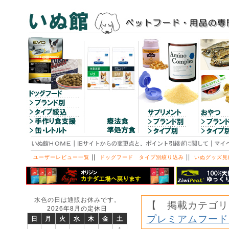
||
||
ユーザーレビュー一覧
ドッグフード タイプ別絞り込み
いぬグッズ見
水色の日は通販お休みです。
【 掲載カテゴリ
2026年8月の定休日
プレミアムフード
日
月
火
水
木
金
土