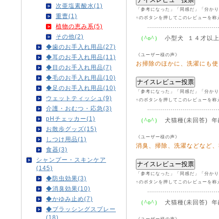
次亜塩素酸水(1)
「参考になった」「同感だ」「分かり
重曹(1)
↑のボタンを押してこのレビューを称
植物の恵み系(5)
その他(2)
小型犬 １４才以
（^o^）
◆歯のお手入れ用品(27)
《ユーザー様の声》
◆耳のお手入れ用品(11)
お掃除のほかに、洗濯にも使
◆目のお手入れ用品(7)
◆毛のお手入れ用品(10)
◆足のお手入れ用品(10)
「参考になった」「同感だ」「分かり
ウェットティッシュ(9)
↑のボタンを押してこのレビューを称
介護・おむつ・応急(3)
pHチェッカー(1)
犬猫種(未回答) 年
（^o^）
お散歩グッズ(15)
《ユーザー様の声》
しつけ用品(1)
消臭、掃除、洗濯などなど、
食器(3)
シャンプー・スキンケア
(145)
「参考になった」「同感だ」「分かり
◆防虫効果(3)
↑のボタンを押してこのレビューを称
◆消臭効果(10)
◆かゆみ止め(7)
犬猫種(未回答) 年
（^o^）
◆ブラッシングスプレー
(18)
《ユーザー様の声》