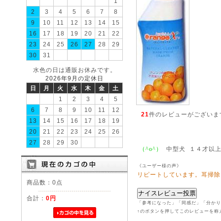
1
2
3
4
5
6
7
8
9
10
11
12
13
14
15
16
17
18
19
20
21
22
23
24
25
26
27
28
29
30
31
水色の日は通販お休みです。
2026年9月の定休日
日
月
火
水
木
金
土
1
2
3
4
5
6
7
8
9
10
11
12
21
件のレビューがございま
13
14
15
16
17
18
19
20
21
22
23
24
25
26
27
28
29
30
中型犬 １４才以
（^o^）
《ユーザー様の声》
リピートしています。耳掃除
商品数：0点
合計：
0円
「参考になった」「同感だ」「分かり
↑のボタンを押してこのレビューを称