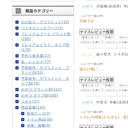
犬猫種(未回答) 年
（^o^）
《ユーザー様の声》
万能です
わけあり・アウトレット(10)
バイオロジックフード(5)
プレミアムフード ブランド別
「参考になった」「同感だ」「分かり
(269)
↑のボタンを押してこのレビューを称
プレミアムドライ タイプ別
(179)
超小型犬 １４才
（-_-;）
手作り食支援(27)
缶・レトルト(77)
《ユーザー様の声》
予防医学・サプリメント ブ
値上げ痛い。。
ランド別(51)
予防医学・サプリメント タ
イプ別(78)
「参考になった」「同感だ」「分かり
おやつ ブランド別(112)
↑のボタンを押してこのレビューを称
おやつ タイプ別(180)
ミルク(37)
中型犬 年齢(未回答
（^o^）
用品各種(144)
《ユーザー様の声》
防虫グッズ(2)
トイレの消臭(人も犬も)、
トイレ用品(36)
消臭・殺菌(9)