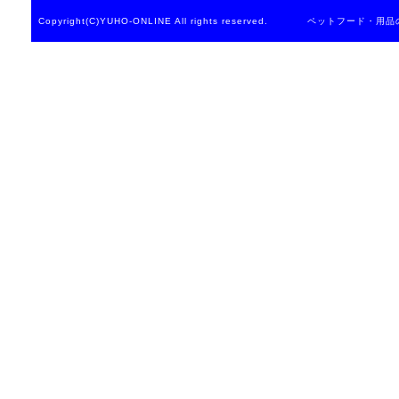
Copyright(C)YUHO-ONLINE All rights reserved. ペットフード