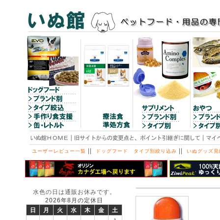
||
||
ユーザーレビュー一覧
ドッグフード タイプ別絞り込み
いぬグッズ見
水色の日は通販お休みです。
2026年8月の定休日
日
月
火
水
木
金
土