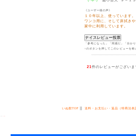
（^o^）
《ユーザー様の声》
１０年以上、使っています。
ワンコ用に、そして床拭きや
家中に利用しています。
「参考になった」「同感だ」「分かり
↑のボタンを押してこのレビューを称
21
件のレビューがございま
||
いぬ館TOP
送料・お支払い・返品（特商法表