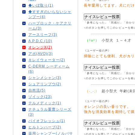
長年愛用してます。犬にだけ
◆いぼ取り(1)
◆すすぎのいらないシャ
ンプー(4)
「参考になった」「同感だ」「分かり
ハーブロック・ケアクリ
↑のボタンを押してこのレビューを称
ーム(3)
アースリーフ(3)
小型犬 １～４才
（^o^）
A.P.D.C.(10)
オレンジX(2)
《ユーザー様の声》
アボ(AVO)(3)
掃除にとても便利、犬がカリ
キレイウォーター(2)
C-DERM シーディーム
(6)
「参考になった」「同感だ」「分かり
シャンメシャン(3)
↑のボタンを押してこのレビューを称
シュアリンプウ(2)
自然流(5)
超小型犬 年齢(未回
（-_-;）
ゾイック(23)
《ユーザー様の声》
テルメディック(1)
オレンジの良い香りです。
ナチュラル重曹シリーズ
強力な消臭効果を期待して購
(3)
バイオフレッシュ(1)
ヒルトンハーブ(2)
「参考になった」「同感だ」「分かり
薬用シャンプー(ノルバサ
↑のボタンを押してこのレビューを称