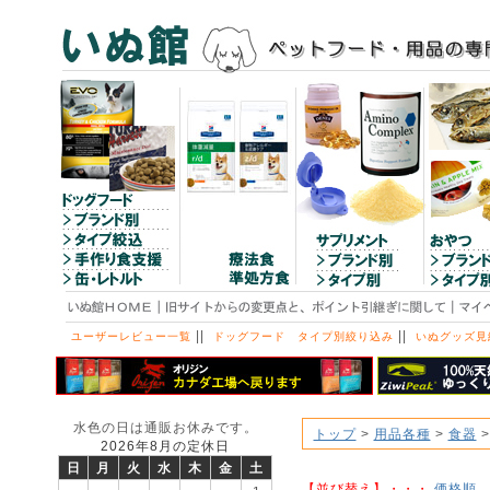
||
||
ユーザーレビュー一覧
ドッグフード タイプ別絞り込み
いぬグッズ見
水色の日は通販お休みです。
トップ
>
用品各種
>
食器
2026年8月の定休日
日
月
火
水
木
金
土
【並び替え】・・・
価格順