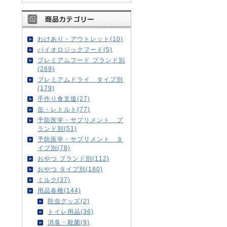
わけあり・アウトレット(10)
バイオロジックフード(5)
プレミアムフード ブランド別
(269)
プレミアムドライ タイプ別
(179)
手作り食支援(27)
缶・レトルト(77)
予防医学・サプリメント ブ
ランド別(51)
予防医学・サプリメント タ
イプ別(78)
おやつ ブランド別(112)
おやつ タイプ別(180)
ミルク(37)
用品各種(144)
防虫グッズ(2)
トイレ用品(36)
消臭・殺菌(9)