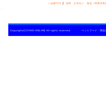
||
いぬ館TOP
送料・お支払い・返品（特商法表
Copyright(C)YUHO-ONLINE All rights reserved. ペットフード