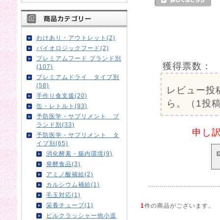
わけあり・アウトレット(2)
バイオロジックフード(2)
プレミアムフード ブランド別
獲得票数：
(107)
プレミアムドライ タイプ別
(58)
レビュー投
手作り食支援(20)
ら。（1投稿
缶・レトルト(93)
予防医学・サプリメント ブ
ランド別(33)
申し
予防医学・サプリメント タ
イプ別(65)
消化酵素・腸内環境(9)
発酵食品(3)
アミノ酸補給(2)
カルシウム補給(1)
毛玉対応(1)
栄養チューブ(1)
1
件の商品がございます。
ピルクラッシャー他小道