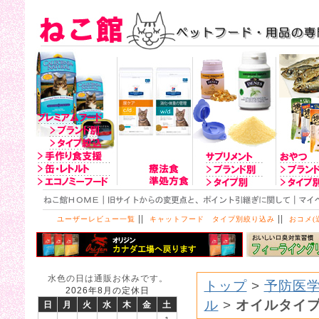
||
||
ユーザーレビュー一覧
キャットフード タイプ別絞り込み
おコメ(
水色の日は通販お休みです。
トップ
>
予防医学
2026年8月の定休日
ル
>
オイルタイ
日
月
火
水
木
金
土