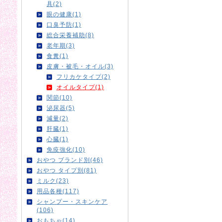
具(2)
眼の健康(1)
口臭予防(1)
総合栄養補助(8)
老年期(3)
食糞(1)
皮膚・被毛・オイル(3)
フリカケタイプ(2)
オイルタイプ(1)
関節(10)
泌尿器(5)
減量(2)
肝臓(1)
心臓(1)
免疫強化(10)
おやつ ブランド別(46)
おやつ タイプ別(81)
ミルク(23)
用品各種(117)
シャンプー・スキンケア
(106)
おもちゃ(14)