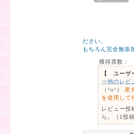
ださい。
もちろん完全無添
獲得票数：
【 ユーザ
⇒他のレビ
（^o^）
老
を使用して
レビュー投
ら。（1投稿
規