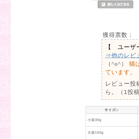
獲得票数：
【 ユーザ
⇒他のレビ
（^o^）
猫
ています。
レビュー投
ら。（1投稿
サイズ::
小袋30g
大袋150g