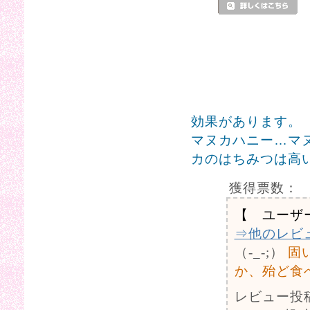
効果があります。
マヌカハニー…マ
カのはちみつは高
獲得票数：
【 ユーザ
⇒他のレビ
（-_-;）
固
か、殆ど食
レビュー投