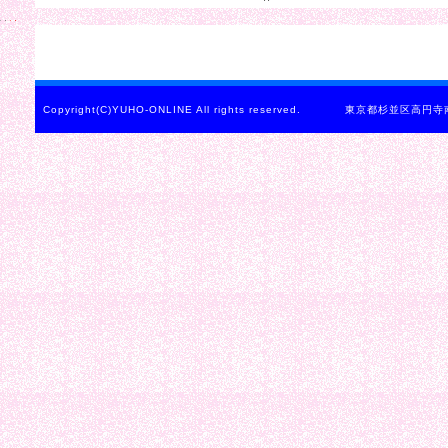
Copyright(C)YUHO-ONLINE All rights reserved. 東京都杉