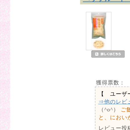
獲得票数：
【 ユーザ
⇒他のレビ
（^o^）
ご
と、におい
レビュー投