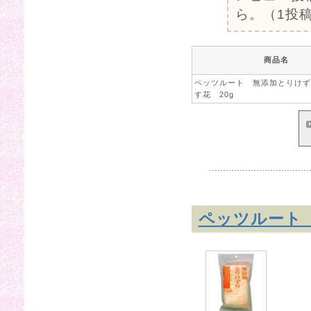
ら。（1投稿
商品名
ペッツルート 無添加とりけず
す花 20g
ペッツルート