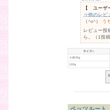
【 ユーザ
⇒他のレビ
（^o^）
う
レビュー投
ら。（1投稿
サイズ::
小袋35g
100g
ペッツルート