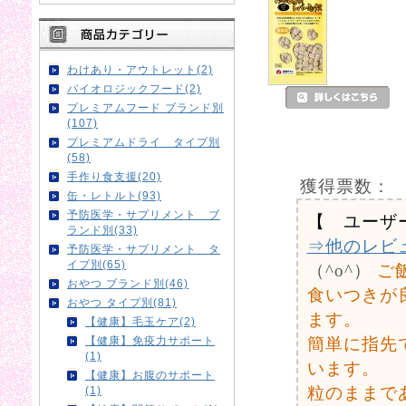
わけあり・アウトレット(2)
バイオロジックフード(2)
プレミアムフード ブランド別
(107)
プレミアムドライ タイプ別
(58)
手作り食支援(20)
獲得票数：
缶・レトルト(93)
予防医学・サプリメント ブ
【 ユーザ
ランド別(33)
⇒他のレビ
予防医学・サプリメント タ
イプ別(65)
（^o^）
ご
おやつ ブランド別(46)
食いつきが
おやつ タイプ別(81)
ます。
【健康】毛玉ケア(2)
簡単に指先
【健康】免疫力サポート
(1)
います。
【健康】お腹のサポート
粒のままで
(1)