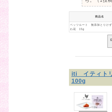
ら。（1投稿
商品名
ペッツルート 無添加とりけず
わ花 15g
iti イティ
100g