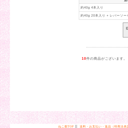
約40g 4本入り
約40g 20本入り + レバーソ
10
件の商品がございます。
||
ねこ館TOP
送料・お支払い・返品（特商法表