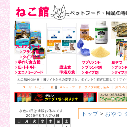
||
||
ユーザーレビュー一覧
キャットフード タイプ別絞り込み
おコメ(
水色の日は通販お休みです。
トップ
>
おやつ 
2026年8月の定休日
日
月
火
水
木
金
土