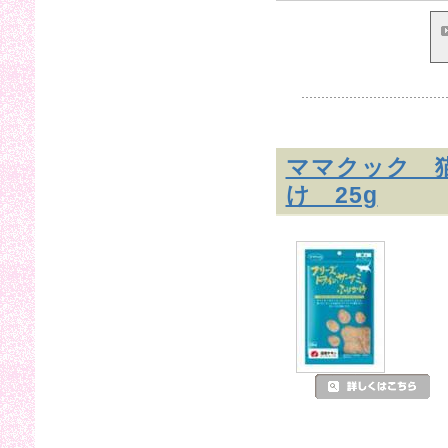
ママクック 
け 25g