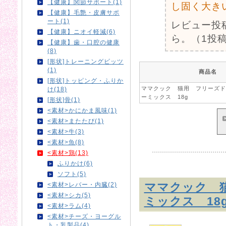
【健康】関節サポート(1)
し固く大き
【健康】毛艶・皮膚サポ
ート(1)
レビュー投
【健康】ニオイ軽減(6)
ら。（1投稿
【健康】歯・口腔の健康
(8)
[形状]トレーニングビッツ
(1)
商品名
[形状]トッピング・ふりか
ママクック 猫用 フリーズド
け(18)
ーミックス 18g
[形状]骨(1)
<素材>かにかま風味(1)
<素材>またたび(1)
<素材>牛(3)
<素材>魚(8)
<素材>鶏(13)
ふりかけ(6)
ソフト(5)
ママクック 
<素材>レバー・内臓(2)
<素材>シカ(5)
ミックス 18
<素材>ラム(4)
<素材>チーズ・ヨーグル
ト・乳製品(4)