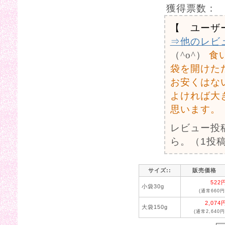
獲得票数：
【 ユーザ
⇒他のレビ
（^o^）
食
袋を開けた
お安くはな
よければ大
思います。
レビュー投
ら。（1投稿
サイズ::
販売価格
522
小袋30g
(通常660円
2,074
大袋150g
(通常2,640円