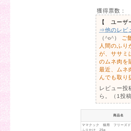
獲得票数：
【 ユーザ
⇒他のレビ
（^o^）
ご
人間のふり
が、ササミ
のムネ肉を
最近、ムネ
んでも取り
レビュー投
ら。（1投稿
商品名
ママクック 猫用 フリーズド
ふりかけ 25g