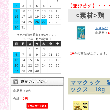
1
【並び替え】・・
2
3
4
5
6
7
8
9
10
11
12
13
14
15
<素材>鶏
16
17
18
19
20
21
22
23
24
25
26
27
28
29
30
31
ふりかけ
商品数：
6
水色の日は通販お休みです。
2026年9月の定休日
日
月
火
水
木
金
土
1
2
3
4
5
10
件の商品がございます。
6
7
8
9
10
11
12
13
14
15
16
17
18
19
20
21
22
23
24
25
26
27
28
29
30
ママクック 
ックス 18g
商品数：0点
合計：
0円