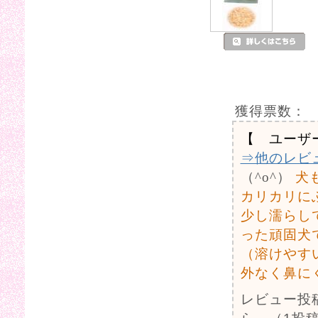
獲得票数：
【 ユーザ
⇒他のレビ
（^o^）
犬
カリカリに
少し濡らし
った頑固犬
（溶けやす
外なく鼻に
レビュー投