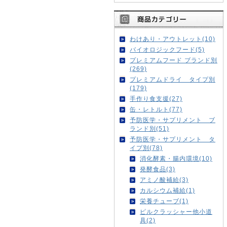
わけあり・アウトレット(10)
バイオロジックフード(5)
プレミアムフード ブランド別
(269)
プレミアムドライ タイプ別
(179)
手作り食支援(27)
缶・レトルト(77)
予防医学・サプリメント ブ
ランド別(51)
予防医学・サプリメント タ
イプ別(78)
消化酵素・腸内環境(10)
発酵食品(3)
アミノ酸補給(3)
カルシウム補給(1)
栄養チューブ(1)
ピルクラッシャー他小道
具(2)