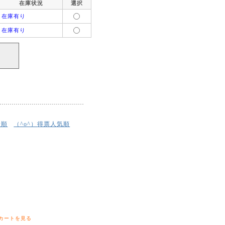
在庫状況
選択
在庫有り
在庫有り
着順
得票人気順
（^o^）
カートを見る