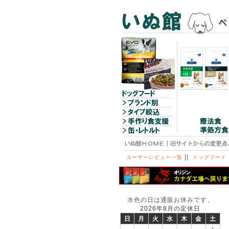
||
ユーザーレビュー一覧
ドッグフード
水色の日は通販お休みです。
2026年8月の定休日
日
月
火
水
木
金
土