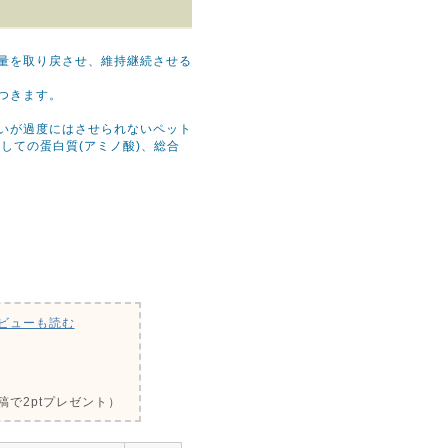
量を取り戻させ、維持継続させる
つきます。
いが過度にはさせられないペット
しての蛋白質(アミノ酸)、総合
ビューも読む
で2ptプレゼント）