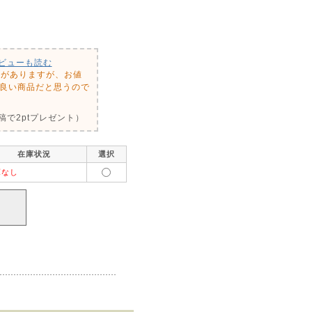
ビューも読む
とがありますが、お値
も良い商品だと思うので
で2ptプレゼント）
在庫状況
選択
庫なし