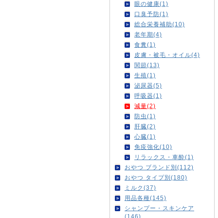
眼の健康(1)
口臭予防(1)
総合栄養補助(10)
老年期(4)
食糞(1)
皮膚・被毛・オイル(4)
関節(13)
生殖(1)
泌尿器(5)
呼吸器(1)
減量(2)
防虫(1)
肝臓(2)
心臓(1)
免疫強化(10)
リラックス・車酔(1)
おやつ ブランド別(112)
おやつ タイプ別(180)
ミルク(37)
用品各種(145)
シャンプー・スキンケア
(146)