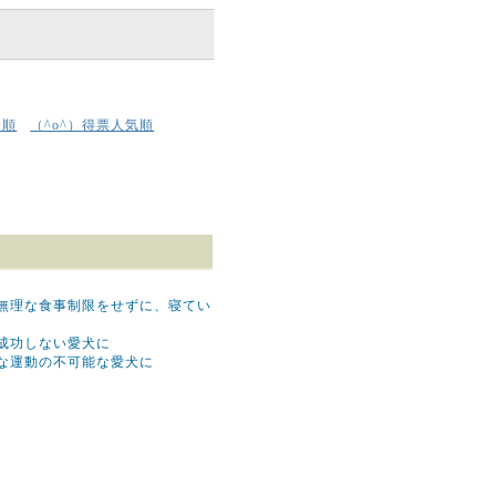
着順
得票人気順
（^o^）
、無理な食事制限をせずに、寝てい
成功しない愛犬に
分な運動の不可能な愛犬に