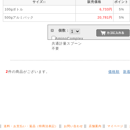
サイズ::
販売価格
ポイント
100gボトル
6,733円
5%
500gアルミパック
20,781円
5%
個数：
AminoComplex
共通計量スプーン
不要
2
件の商品がございます。
価格順
新
||
||
||
||
||
送料・お支払い・返品（特商法表記）
お問い合わせ
店舗案内
マイページ