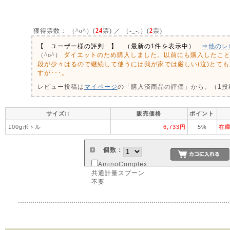
獲得票数：
（^o^）(
24
票) ／ （-_-;）(
2
票)
【 ユーザー様の評判 】 （最新の1件を表示中）
⇒他のレ
ダイエットのため購入しました。以前にも購入したこ
（^o^）
段が少々はるので継続して使うには我が家では厳しい(泣)とて
すが･･･。
レビュー投稿は
マイページ
の「購入済商品の評価」から。（1投稿
サイズ::
販売価格
ポイント
100gボトル
6,733円
5%
在
個数：
AminoComplex
共通計量スプーン
不要