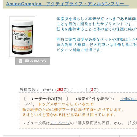
AminoComplex アクティブライフ・アレルゲンフリー
体脂肪を減らし犬本来が持つべきである筋肉
ことを目的に開発されたサプリメントです。
筋肉を維持することは体の全ての保護に結び
同時に疲労回復が必要なペットや運動はした
達の筋量 の維持、仔犬期或いは手作り食に対
ビタミン補給に最適です。
獲得票数：
（^o^）(
202
票) ／ （-_-;）(
2
票)
【 ユーザー様の評判 】 （最新の1件を表示中）
⇒他のレ
ドッグスポーツをしているので
（^o^）
筋力維持のために朝夕フードに混ぜて食べさせています。
８才というと驚かれるほど元気に走り回っています。
レビュー投稿は
マイページ
の「購入済商品の評価」から。（1投稿