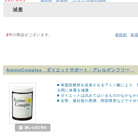
減量
2
件の商品がございます。
価格順
新
AminoComplex ダイエットサポート・アレルゲンフリー
■ 体脂肪燃焼を促進させるアミノ酸により
る間に体重を減量
■ ダイエットは試みてはいるもののなかなか
■ 去勢、避妊後の肥満、関節障害などで十