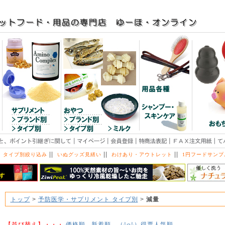
||
||
||
 タイプ別絞り込み
いぬグッズ見繕い
わけあり・アウトレット
1円フードサンプ
トップ
>
予防医学・サプリメント タイプ別
>
減量
【並び替え】・・・
価格順
新着順
得票人気順
（^o^）