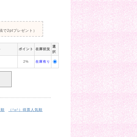
で2ptプレゼント）
選
格
ポイント
在庫状況
択
2%
在庫有り
着順
得票人気順
（^o^）