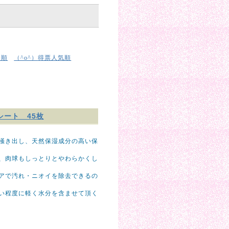
着順
得票人気順
（^o^）
シート 45枚
掻き出し、天然保湿成分の高い保
、肉球もしっとりとやわらかくし
アで汚れ・ニオイを除去できるの
い程度に軽く水分を含ませて頂く