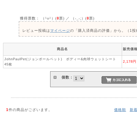
獲得票数：
（^o^）(
0
票) ／ （-_-;）(
0
票)
レビュー投稿は
マイページ
の「購入済商品の評価」から。（1投稿
商品名
販売価
JohnPaulPet(ジョンポールペット) ボディー&肉球ウェットシート
2,178円
45枚
個数：
1
件の商品がございます。
価格順
新