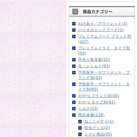
わけあり・アウトレット(2)
バイオロジックフード(2)
プレミアムフード ブランド別
(107)
プレミアムドライ タイプ別
(58)
手作り食支援(20)
缶・レトルト(93)
予防医学・サプリメント ブ
ランド別(33)
予防医学・サプリメント タ
イプ別(65)
おやつ ブランド別(46)
おやつ タイプ別(81)
ミルク(23)
用品各種(116)
ねこじゃすり(1)
防虫グッズ(2)
トイレ用品(35)