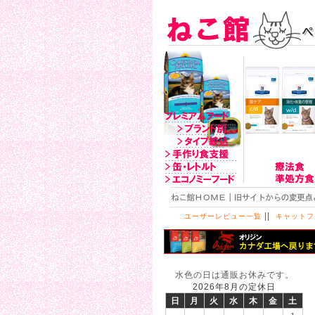
||
ユーザーレビュー一覧
キャットフ
水色の日は通販お休みです。
2026年8月の定休日
日
月
火
水
木
金
土