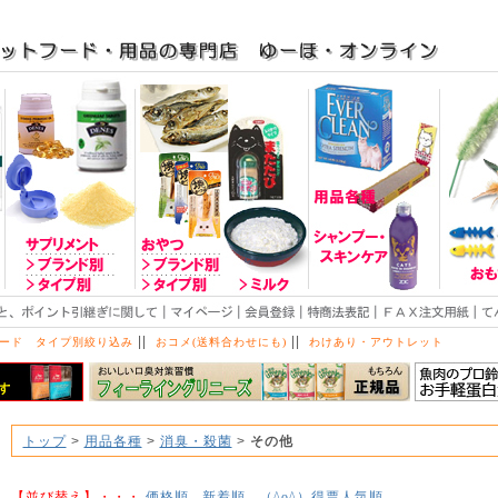
||
||
ード タイプ別絞り込み
おコメ(送料合わせにも)
わけあり・アウトレット
トップ
>
用品各種
>
消臭・殺菌
>
その他
【並び替え】・・・
価格順
新着順
得票人気順
（^o^）