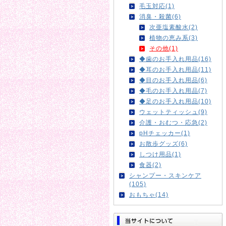
毛玉対応(1)
消臭・殺菌(6)
次亜塩素酸水(2)
植物の恵み系(3)
その他(1)
◆歯のお手入れ用品(16)
◆耳のお手入れ用品(11)
◆目のお手入れ用品(6)
◆毛のお手入れ用品(7)
◆足のお手入れ用品(10)
ウェットティッシュ(9)
介護・おむつ・応急(2)
pHチェッカー(1)
お散歩グッズ(6)
しつけ用品(1)
食器(2)
シャンプー・スキンケア
(105)
おもちゃ(14)