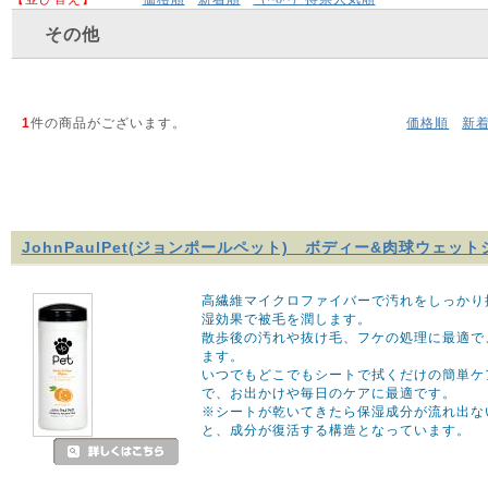
その他
1
件の商品がございます。
価格順
新
JohnPaulPet(ジョンポールペット) ボディー&肉球ウェット
高繊維マイクロファイバーで汚れをしっかり
湿効果で被毛を潤します。
散歩後の汚れや抜け毛、フケの処理に最適で
ます。
いつでもどこでもシートで拭くだけの簡単ケ
で、お出かけや毎日のケアに最適です。
※シートが乾いてきたら保湿成分が流れ出な
と、成分が復活する構造となっています。