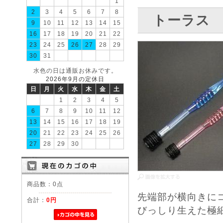
1
2
3
4
5
6
7
8
トーラス
9
10
11
12
13
14
15
16
17
18
19
20
21
22
23
24
25
26
27
28
29
30
31
水色の日は通販お休みです。
2026年9月の定休日
日
月
火
水
木
金
土
1
2
3
4
5
6
7
8
9
10
11
12
13
14
15
16
17
18
19
20
21
22
23
24
25
26
27
28
29
30
商品数：0点
先端部が横向きに
合計：
0円
びっしり生えた極