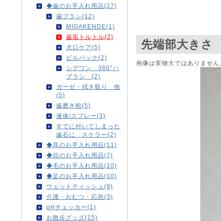
◆歯のお手入れ用品(27)
歯ブラシ(12)
MIGAKENDE(1)
歯垢トルトル(2)
先端部大きさ
犬口ケア(5)
ビルバック(2)
画像は実物大ではありません
シグワン 360°ハ
ブラシ (2)
ガーゼ・拭き取り 他
(5)
歯磨き粉(5)
液体/スプレー(3)
すでに付いてしまった
歯石に スケラー(2)
◆耳のお手入れ用品(11)
◆目のお手入れ用品(7)
◆毛のお手入れ用品(10)
◆足のお手入れ用品(10)
ウェットティッシュ(9)
介護・おむつ・応急(3)
pHチェッカー(1)
お散歩グッズ(15)