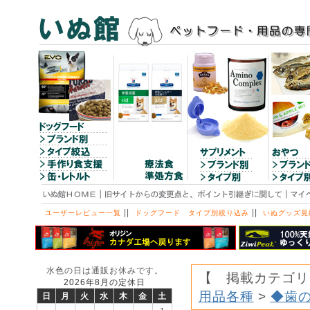
||
||
ユーザーレビュー一覧
ドッグフード タイプ別絞り込み
いぬグッズ見
水色の日は通販お休みです。
【 掲載カテゴリ
2026年8月の定休日
用品各種
>
◆歯
日
月
火
水
木
金
土