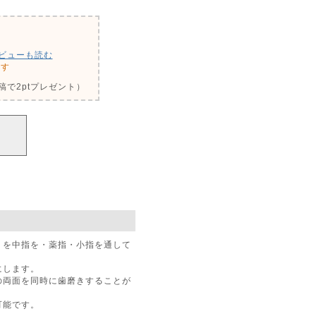
ビューも読む
ます
で2ptプレゼント）
」を中指を・薬指・小指を通して
にします。
の両面を同時に歯磨きすることが
可能です。