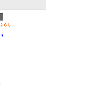
ぶらし
t)
。