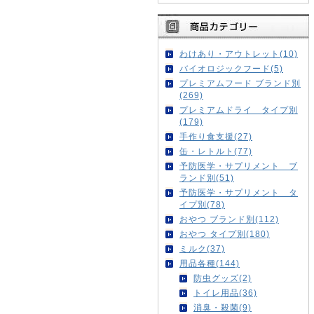
わけあり・アウトレット(10)
バイオロジックフード(5)
プレミアムフード ブランド別
(269)
プレミアムドライ タイプ別
(179)
手作り食支援(27)
缶・レトルト(77)
予防医学・サプリメント ブ
ランド別(51)
予防医学・サプリメント タ
イプ別(78)
おやつ ブランド別(112)
おやつ タイプ別(180)
ミルク(37)
用品各種(144)
防虫グッズ(2)
トイレ用品(36)
消臭・殺菌(9)