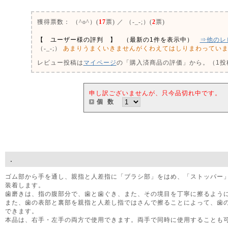
獲得票数：
（^o^）(
17
票) ／ （-_-;）(
2
票)
【 ユーザー様の評判 】 （最新の1件を表示中）
⇒他のレ
あまりうまくいきませんがくわえてはしりまわってい
（-_-;）
レビュー投稿は
マイページ
の「購入済商品の評価」から。（1投稿
申し訳ございませんが、只今品切れ中です。
個 数
.
ゴム部から手を通し、親指と人差指に「ブラシ部」をはめ、「ストッパー
装着します。
歯磨きは、指の腹部分で、歯と歯ぐき、また、その境目を丁寧に擦るよう
また、歯の表部と裏部を親指と人差し指ではさんで擦ることによって、歯
できます。
本品は、右手・左手の両方で使用できます。両手で同時に使用することも