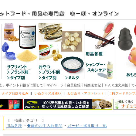
||
||
||
 タイプ別絞り込み
いぬグッズ見繕い
わけあり・アウトレット
1円フードサンプ
【 掲載カテゴリ 】
用品各種
>
◆歯のお手入れ用品
>
ガーゼ・拭き取り 他