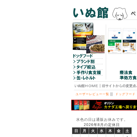
||
ユーザーレビュー一覧
ドッグフード
水色の日は通販お休みです。
2026年8月の定休日
日
月
火
水
木
金
土