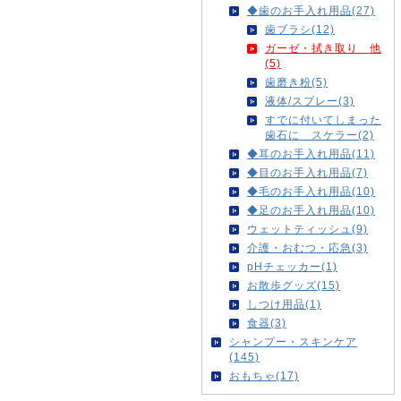
◆歯のお手入れ用品(27)
歯ブラシ(12)
ガーゼ・拭き取り 他
(5)
歯磨き粉(5)
液体/スプレー(3)
すでに付いてしまった
歯石に スケラー(2)
◆耳のお手入れ用品(11)
◆目のお手入れ用品(7)
◆毛のお手入れ用品(10)
◆足のお手入れ用品(10)
ウェットティッシュ(9)
介護・おむつ・応急(3)
pHチェッカー(1)
お散歩グッズ(15)
しつけ用品(1)
食器(3)
シャンプー・スキンケア
(145)
おもちゃ(17)