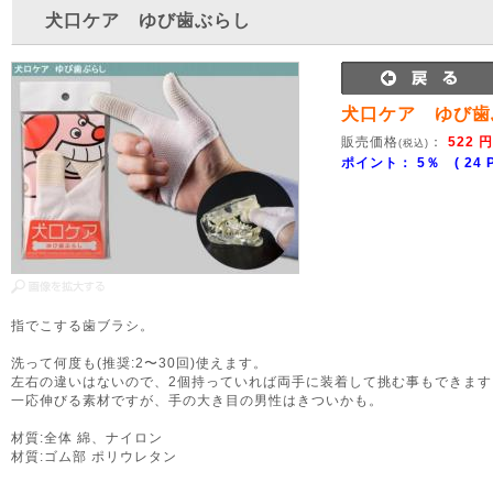
犬口ケア ゆび歯ぶらし
犬口ケア ゆび歯
販売価格
：
522 円
(税込)
ポイント： 5％ ( 24 P
指でこする歯ブラシ。
洗って何度も(推奨:2〜30回)使えます。
左右の違いはないので、2個持っていれば両手に装着して挑む事もできます
一応伸びる素材ですが、手の大き目の男性はきついかも。
材質:全体 綿、ナイロン
材質:ゴム部 ポリウレタン
0