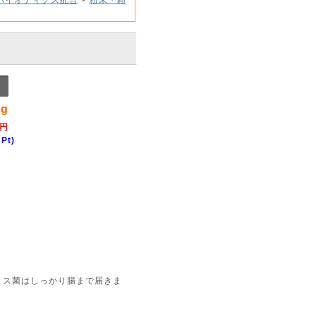
g
 円
Pt)
リス菌はしっかり腸まで届きま