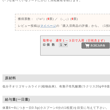
いつも食べているフードにかけて消化吸収を助けます。
0
獲得票数：
（^o^）(
0
票) ／ （-_-;）(
0
票)
レビュー投稿は
マイページ
の「購入済商品の評価」から。（1投稿
取寄せ 通常１～３日で入荷（日祝含まず）
個 数
原材料
低分子オリゴサッカライド(植物由来)、有胞子性乳酸菌(ラクリス20g中8億
給与量(一日量)
体重6〜8につき一日0.5g(小スプーン4分の1程度)を目安に与えて下さい。