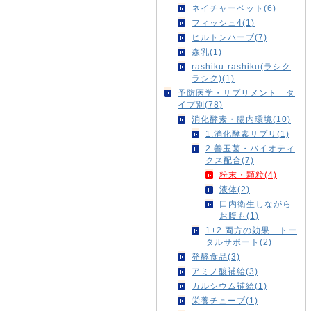
ネイチャーベット(6)
フィッシュ4(1)
ヒルトンハーブ(7)
森乳(1)
rashiku-rashiku(ラシク
ラシク)(1)
予防医学・サプリメント タ
イプ別(78)
消化酵素・腸内環境(10)
1.消化酵素サプリ(1)
2.善玉菌・バイオティ
クス配合(7)
粉末・顆粒(4)
液体(2)
口内衛生しながら
お腹も(1)
1+2.両方の効果 トー
タルサポート(2)
発酵食品(3)
アミノ酸補給(3)
カルシウム補給(1)
栄養チューブ(1)