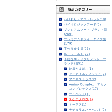
わけあり・アウトレット(10)
バイオロジックフード(5)
プレミアムフード ブランド別
(269)
プレミアムドライ タイプ別
(179)
手作り食支援(27)
缶・レトルト(77)
予防医学・サプリメント ブ
ランド別(51)
鈴廣かまぼこ(1)
アーガイルディッシュ(7)
アニマストラス(2)
Amino Complex アミノ
コンプレックス(17)
サイペット(1)
スケアクロウ(4)
トーラス(1)
ナチュラルハーベスト(2)