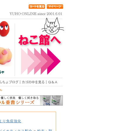
ル
より免疫強化
・バイオティクス配合
>
粉末・顆