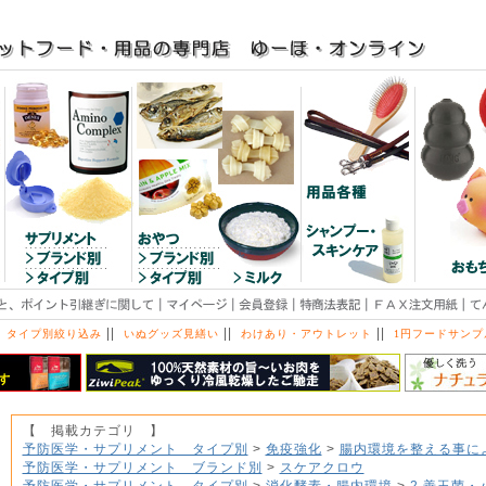
||
||
||
 タイプ別絞り込み
いぬグッズ見繕い
わけあり・アウトレット
1円フードサンプ
【 掲載カテゴリ 】
予防医学・サプリメント タイプ別
>
免疫強化
>
腸内環境を整える事に
予防医学・サプリメント ブランド別
>
スケアクロウ
予防医学・サプリメント タイプ別
>
消化酵素・腸内環境
>
2.善玉菌