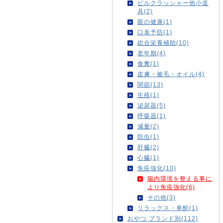
ピルクラッシャー他小道
具(2)
眼の健康(1)
口臭予防(1)
総合栄養補助(10)
老年期(4)
食糞(1)
皮膚・被毛・オイル(4)
関節(13)
生殖(1)
泌尿器(5)
呼吸器(1)
減量(2)
防虫(1)
肝臓(2)
心臓(1)
免疫強化(10)
腸内環境を整える事に
より免疫強化(6)
その他(3)
リラックス・車酔(1)
おやつ ブランド別(112)