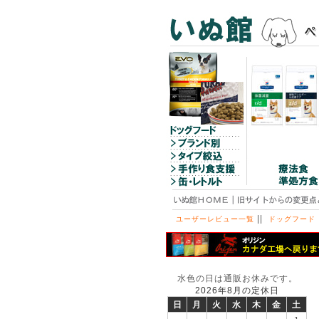
||
ユーザーレビュー一覧
ドッグフード
水色の日は通販お休みです。
2026年8月の定休日
日
月
火
水
木
金
土