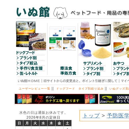
||
||
ユーザーレビュー一覧
ドッグフード タイプ別絞り込み
いぬグッズ見
水色の日は通販お休みです。
トップ
>
予防医学
2026年8月の定休日
日
月
火
水
木
金
土