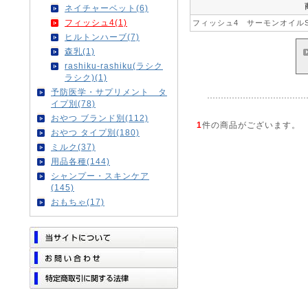
ネイチャーベット(6)
フィッシュ4(1)
フィッシュ4 サーモンオイルSO
ヒルトンハーブ(7)
森乳(1)
rashiku-rashiku(ラシク
ラシク)(1)
予防医学・サプリメント タ
イプ別(78)
おやつ ブランド別(112)
1
件の商品がございます。
おやつ タイプ別(180)
ミルク(37)
用品各種(144)
シャンプー・スキンケア
(145)
おもちゃ(17)