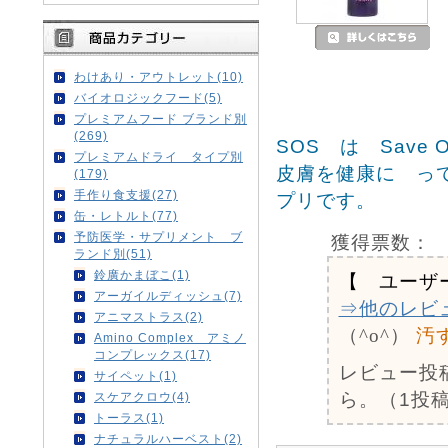
わけあり・アウトレット(10)
バイオロジックフード(5)
プレミアムフード ブランド別
(269)
SOS は Save 
プレミアムドライ タイプ別
皮膚を健康に っ
(179)
手作り食支援(27)
プリです。
缶・レトルト(77)
予防医学・サプリメント ブ
獲得票数：
ランド別(51)
鈴廣かまぼこ(1)
【 ユーザ
アーガイルディッシュ(7)
⇒他のレビ
アニマストラス(2)
（^o^）
汚
Amino Complex アミノ
コンプレックス(17)
レビュー投
サイペット(1)
ら。（1投稿
スケアクロウ(4)
トーラス(1)
ナチュラルハーベスト(2)