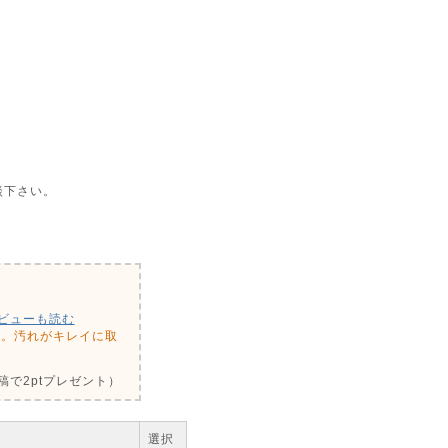
談下さい。
ビューも読む
す。汚れがキレイに取
で2ptプレゼント）
選択