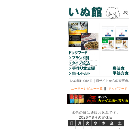
||
ユーザーレビュー一覧
ドッグフード
水色の日は通販お休みです。
2026年8月の定休日
日
月
火
水
木
金
土