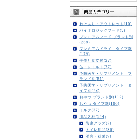
わけあり・アウトレット(10)
バイオロジックフード(5)
プレミアムフード ブランド別
(269)
プレミアムドライ タイプ別
(179)
手作り食支援(27)
缶・レトルト(77)
予防医学・サプリメント ブ
ランド別(51)
予防医学・サプリメント タ
イプ別(78)
おやつ ブランド別(112)
おやつ タイプ別(180)
ミルク(37)
用品各種(144)
防虫グッズ(2)
トイレ用品(36)
消臭・殺菌(9)