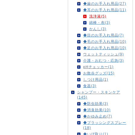
◆歯のお手入れ用品(27)
◆耳のお手入れ用品(11)
洗浄液(5)
綿棒・布(3)
かんし(3)
◆目のお手入れ用品(7)
◆毛のお手入れ用品(10)
◆足のお手入れ用品(10)
ウェットティッシュ(9)
介護・おむつ・応急(3)
pHチェッカー(1)
お散歩グッズ(15)
しつけ用品(1)
食器(3)
シャンプー・スキンケア
(145)
◆防虫効果(3)
◆消臭効果(10)
◆かゆみ止め(7)
◆ブラッシングスプレー
(18)
◆いぼ取り(1)