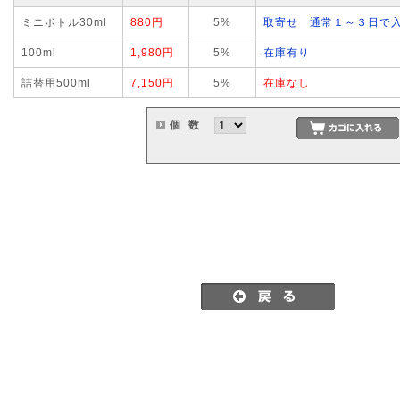
ミニボトル30ml
880円
5%
取寄せ 通常１～３日で
100ml
1,980円
5%
在庫有り
詰替用500ml
7,150円
5%
在庫なし
個 数