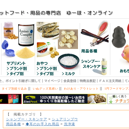
||
||
||
 タイプ別絞り込み
いぬグッズ見繕い
わけあり・アウトレット
1円フードサンプ
【 掲載カテゴリ 】
シャンプー・スキンケア
>
シュアリンプウ
用品各種
>
◆耳のお手入れ用品
>
洗浄液