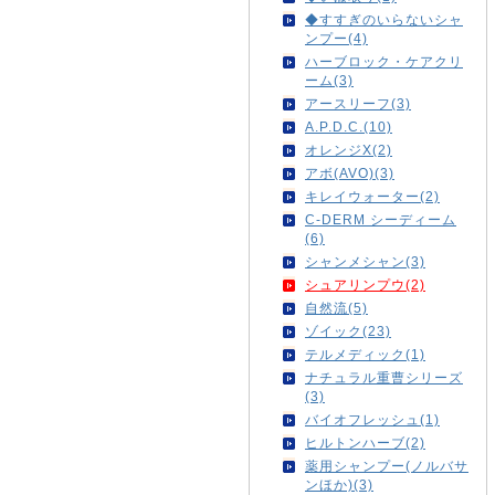
◆すすぎのいらないシャ
ンプー(4)
ハーブロック・ケアクリ
ーム(3)
アースリーフ(3)
A.P.D.C.(10)
オレンジX(2)
アボ(AVO)(3)
キレイウォーター(2)
C-DERM シーディーム
(6)
シャンメシャン(3)
シュアリンプウ(2)
自然流(5)
ゾイック(23)
テルメディック(1)
ナチュラル重曹シリーズ
(3)
バイオフレッシュ(1)
ヒルトンハーブ(2)
薬用シャンプー(ノルバサ
ンほか)(3)