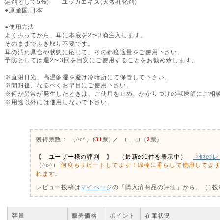
定剤として5%) ユッカエキス(天然乳化剤)
●原産国:日本
●使用方法
よく振ってから、耳に本液を2〜3滴注入します。
そのままでふき取り不要です。
耳の汚れ具合や状態に応じて、その都度適量をご使用下さい。
予防としては週2〜3回を目安にご使用することをお勧め致します。
※直射日光、高温多湿を避け冷暗所にて保管して下さい。
※開封後、なるべくお早目にご使用下さい。
※何か異常が発生したときは、ご使用を止め、かかりつけの獣医師にご相
※用途以外には使用しないで下さい。
0
獲得票数：
（^o^）(
31
票) ／ （-_-;）(
2
票)
【 ユーザー様の評判 】 （最新の1件を表示中）
⇒他のレ
何度もリピートしてます！綿棒に垂らして使用してま
（^o^）
れます。
レビュー投稿は
マイページ
の「購入済商品の評価」から。（1投稿
容量
販売価格
ポイント
在庫状況