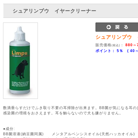
シュアリンプウ イヤークリーナー
シュアリンプウ 
販売価格
：
880～7
(税込)
ポイント： 5％ ( 40～3
数滴垂らすだけでふき取り不要の耳掃除が出来ます。BB菌が気になる耳の
感染菌の増殖をおさえます。耳を触らないので犬も嫌がりません。
●成分:
BB菌溶液(納豆菌同属) メンタアルベンシスオイル(天然ハッカオイル