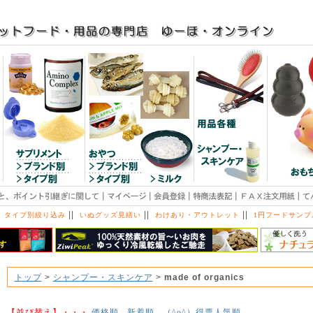
||
||
||
 タイプ別絞り込み
いぬグッズ見繕い
わけあり・アウトレット
1円フードサンプ
トップ
>
シャンプー・スキンケア
>
made of organics
【並び替え】・・・
価格順
新着順
得票人気順
（^o^）