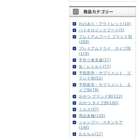
わけあり・アウトレット(10)
バイオロジックフード(5)
プレミアムフード ブランド別
(269)
プレミアムドライ タイプ別
(179)
手作り食支援(27)
缶・レトルト(77)
予防医学・サプリメント ブ
ランド別(51)
予防医学・サプリメント タ
イプ別(78)
おやつ ブランド別(112)
おやつ タイプ別(180)
ミルク(37)
用品各種(145)
シャンプー・スキンケア
(146)
おもちゃ(17)