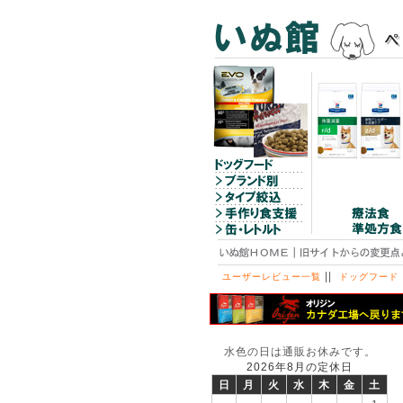
||
ユーザーレビュー一覧
ドッグフード
水色の日は通販お休みです。
2026年8月の定休日
日
月
火
水
木
金
土