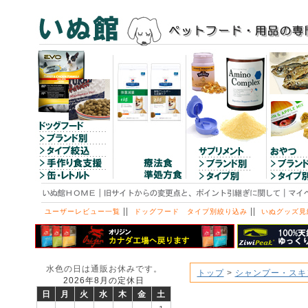
||
||
ユーザーレビュー一覧
ドッグフード タイプ別絞り込み
いぬグッズ見
水色の日は通販お休みです。
トップ
>
シャンプー・スキ
2026年8月の定休日
日
月
火
水
木
金
土