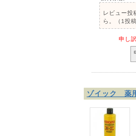
レビュー投
ら。（1投稿
申し
ゾイック 薬用