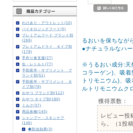
わけあり・アウトレット(10)
バイオロジックフード(5)
プレミアムフード ブランド別
るおいを保ちなが
(269)
プレミアムドライ タイプ別
●ナチュラルなハ
(179)
手作り食支援(27)
※うるおい成分:天
缶・レトルト(77)
予防医学・サプリメント ブ
コラーゲン)、吸
ランド別(51)
トリモニウム)、
予防医学・サプリメント タ
イプ別(78)
ルトリモニウムクロ
おやつ ブランド別(112)
おやつ タイプ別(180)
獲得票数：
ミルク(37)
用品各種(145)
レビュー投
シャンプー・スキンケア
ら。（1投稿
(146)
◆防虫効果(3)