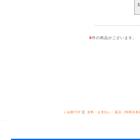
6
件の商品がございます。
||
いぬ館TOP
送料・お支払い・返品（特商法表