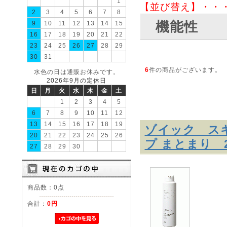
1
【並び替え】・・
2
3
4
5
6
7
8
機能性
9
10
11
12
13
14
15
16
17
18
19
20
21
22
23
24
25
26
27
28
29
30
31
6
件の商品がございます。
水色の日は通販お休みです。
2026年9月の定休日
日
月
火
水
木
金
土
1
2
3
4
5
6
7
8
9
10
11
12
13
14
15
16
17
18
19
ゾイック ス
20
21
22
23
24
25
26
プ まとまり 2
27
28
29
30
商品数：0点
合計：
0円