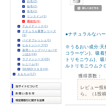
白毛(2)
短毛(2)
長毛(2)
リンスイン(1)
機能性(6)
テルメディック(1)
ナチュラル重曹シリーズ
●ナチュラルなハ
(3)
バイオフレッシュ(1)
ヒルトンハーブ(2)
※うるおい成分:天
薬用シャンプー(ノルバサ
コラーゲン)、吸
ンほか)(4)
トリモニウム)、
ラファンシーズ(25)
レニーム(1)
ルトリモニウムクロ
SKIMO(スキモ)(4)
おもちゃ(17)
獲得票数：
レビュー投
ら。（1投稿