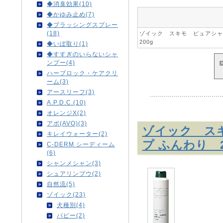
◆消臭効果(10)
◆かゆみ止め(7)
◆ブラッシングスプレー
(18)
ゾイック スキモ ピュアシ
200g
◆いぼ取り(1)
◆すすぎのいらないシャ
ンプー(4)
ハーブロック・ケアクリ
ーム(3)
アースリーフ(3)
A.P.D.C.(10)
オレンジX(2)
アボ(AVO)(3)
ゾイック ス
キレイウォーター(2)
プ ふんわり 2
C-DERM シーディーム
(6)
シャンメシャン(3)
シュアリンプウ(2)
自然流(5)
ゾイック(23)
犬種別(4)
パピー(2)